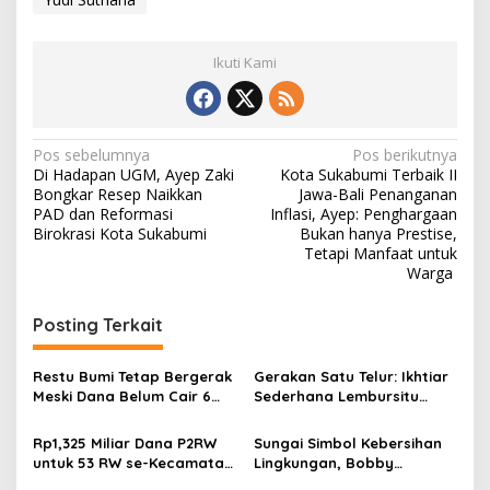
Ikuti Kami
N
Pos sebelumnya
Pos berikutnya
Di Hadapan UGM, Ayep Zaki
Kota Sukabumi Terbaik II
a
Bongkar Resep Naikkan
Jawa-Bali Penanganan
v
PAD dan Reformasi
Inflasi, Ayep: Penghargaan
Birokrasi Kota Sukabumi
Bukan hanya Prestise,
i
Tetapi Manfaat untuk
Warga
g
a
Posting Terkait
s
i
Restu Bumi Tetap Bergerak
Gerakan Satu Telur: Ikhtiar
p
Meski Dana Belum Cair 6
Sederhana Lembursitu
Bulan, Kia Florita: “Kita
Kota Sukabumi Jaga Gizi
o
Jalan dengan Anggaran
Anak
Rp1,325 Miliar Dana P2RW
Sungai Simbol Kebersihan
Sendiri
s
untuk 53 RW se-Kecamatan
Lingkungan, Bobby
Lembursitu, Yudi: Minimalisir
Maulana: Percuma Hilir