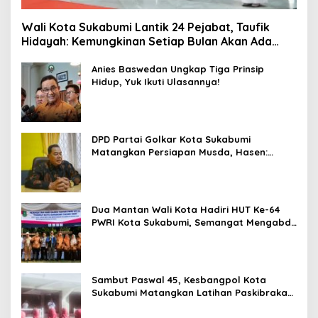
Wali Kota Sukabumi Lantik 24 Pejabat, Taufik
Hidayah: Kemungkinan Setiap Bulan Akan Ada
Pelantikan
Anies Baswedan Ungkap Tiga Prinsip
Hidup, Yuk Ikuti Ulasannya!
DPD Partai Golkar Kota Sukabumi
Matangkan Persiapan Musda, Hasen:
Paling Lambat Agustus Harus Selesai
Dua Mantan Wali Kota Hadiri HUT Ke-64
PWRI Kota Sukabumi, Semangat Mengabdi
Tak Berhenti Saat Pensiun
Sambut Paswal 45, Kesbangpol Kota
Sukabumi Matangkan Latihan Paskibraka
Jelang HUT ke-81