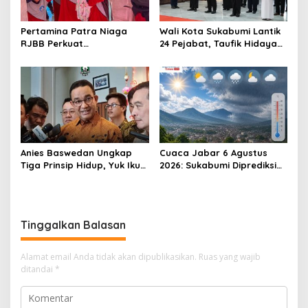
Pertamina Patra Niaga
Wali Kota Sukabumi Lantik
RJBB Perkuat
24 Pejabat, Taufik Hidayah:
Kesiapsiagaan Bencana
Kemungkinan Setiap Bulan
Sejak Dini melalui Program
Akan Ada Pelantikan
PANAH KESATRIA
Anies Baswedan Ungkap
Cuaca Jabar 6 Agustus
Tiga Prinsip Hidup, Yuk Ikuti
2026: Sukabumi Diprediksi
Ulasannya!
Hujan Lokal, Warga Diminta
Waspada Petir dan Angin
Kencang
Tinggalkan Balasan
Alamat email Anda tidak akan dipublikasikan.
Ruas yang wajib
ditandai
*