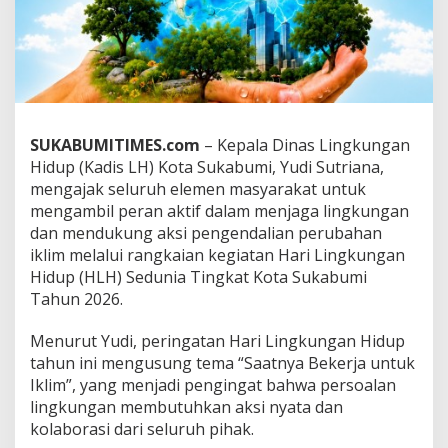
d
a
r
i
J
u
m
s
SUKABUMITIMES.com
– Kepala Dinas Lingkungan
i
Hidup (Kadis LH) Kota Sukabumi, Yudi Sutriana,
h
mengajak seluruh elemen masyarakat untuk
h
mengambil peran aktif dalam menjaga lingkungan
i
n
dan mendukung aksi pengendalian perubahan
g
iklim melalui rangkaian kegiatan Hari Lingkungan
g
Hidup (HLH) Sedunia Tingkat Kota Sukabumi
a
Tahun 2026.
U
p
a
Menurut Yudi, peringatan Hari Lingkungan Hidup
c
tahun ini mengusung tema “Saatnya Bekerja untuk
a
Iklim”, yang menjadi pengingat bahwa persoalan
r
lingkungan membutuhkan aksi nyata dan
a
,
kolaborasi dari seluruh pihak.
K