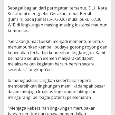
n
Sebagai bagian dari peringatan tersebut, DLH Kota
g
Sukabumi menggelar Gerakan Jumat Bersih
k
u
(Jumsih) pada Jumat (5/6/2026) mulai pukul 07.30
n
WIB di lingkungan masing-masing instansi maupun
g
komunitas.
a
n
“Gerakan Jumat Bersih menjadi momentum untuk
B
a
menumbuhkan kembali budaya gotong royong dan
g
kepedulian terhadap kebersihan lingkungan. Kami
i
berharap seluruh elemen masyarakat dapat
a
melaksanakan kegiatan bersih-bersih secara
n
G
serentak,” ungkap Yudi.
a
y
Ia menegaskan, langkah sederhana seperti
a
membersihkan lingkungan memiliki dampak besar
H
dalam menjaga kualitas lingkungan hidup dan
i
d
mengurangi berbagai potensi pencemaran.
u
p
“Menjaga kebersihan lingkungan merupakan
bagian penting dari upaya pengendalian