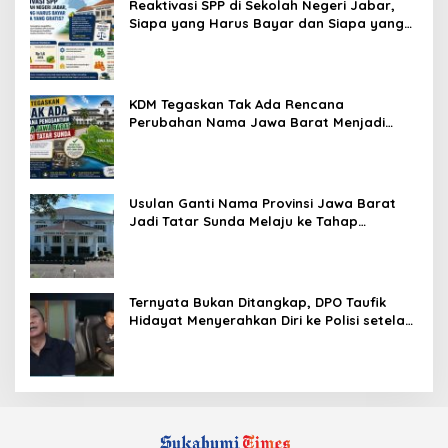
Reaktivasi SPP di Sekolah Negeri Jabar,
Siapa yang Harus Bayar dan Siapa yang
Gratis?
KDM Tegaskan Tak Ada Rencana
Perubahan Nama Jawa Barat Menjadi
Tatar Sunda, Komisi 1 DPRD Jabar Perlu
Kajian Secara Menyeluruh
Usulan Ganti Nama Provinsi Jawa Barat
Jadi Tatar Sunda Melaju ke Tahap
Legislasi, Semua Fraksi DPRD Setuju
Ternyata Bukan Ditangkap, DPO Taufik
Hidayat Menyerahkan Diri ke Polisi setelah
Dibujuk Mantan Bos