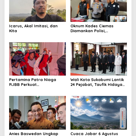
Icarus, Akal Imitasi, dan
Oknum Kades Ciemas
Kita
Diamankan Polisi,
Ditetapkan Pengguna
Sabtu Bukan Pengedar
Pertamina Patra Niaga
Wali Kota Sukabumi Lantik
RJBB Perkuat
24 Pejabat, Taufik Hidayah:
Kesiapsiagaan Bencana
Kemungkinan Setiap Bulan
Sejak Dini melalui Program
Akan Ada Pelantikan
PANAH KESATRIA
Anies Baswedan Ungkap
Cuaca Jabar 6 Agustus