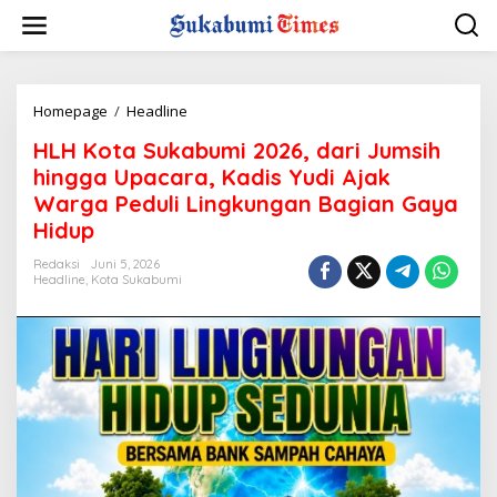
L
e
w
a
t
i
Homepage
/
Headline
H
k
L
HLH Kota Sukabumi 2026, dari Jumsih
e
H
k
K
hingga Upacara, Kadis Yudi Ajak
o
o
Warga Peduli Lingkungan Bagian Gaya
n
t
Hidup
t
a
e
S
Redaksi
Juni 5, 2026
n
u
Headline
,
Kota Sukabumi
k
a
b
u
m
i
2
0
2
6
,