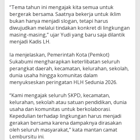
a
“Tema tahun ini mengajak kita semua untuk
d
bergerak bersama. Saatnya bekerja untuk iklim
i
bukan hanya menjadi slogan, tetapi harus
s
Y
diwujudkan melalui tindakan konkret di lingkungan
u
masing-masing,” ujar Yudi yang baru saja dilantik
d
menjadi Kadis LH.
i
A
Ia menjelaskan, Pemerintah Kota (Pemkot)
j
a
Sukabumi mengharapkan keterlibatan seluruh
k
perangkat daerah, kecamatan, kelurahan, sekolah,
W
dunia usaha hingga komunitas dalam
a
menyukseskan peringatan HLH Sedunia 2026.
r
g
a
“Kami mengajak seluruh SKPD, kecamatan,
P
kelurahan, sekolah atau satuan pendidikan, dunia
e
usaha dan komunitas untuk berkolaborasi.
d
Kepedulian terhadap lingkungan harus menjadi
u
gerakan bersama karena dampaknya dirasakan
l
i
oleh seluruh masyarakat,” kata mantan camat
L
Lembursitu ini.
i