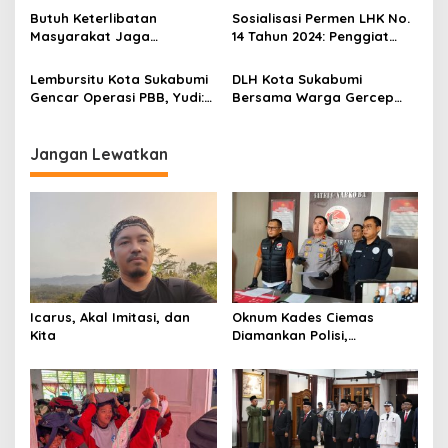
Temuan, Libatkan
Diramaikan, Kalau Hulu Tak
Butuh Keterlibatan
Sosialisasi Permen LHK No.
Inspektorat
Tersentuh
Masyarakat Jaga
14 Tahun 2024: Penggiat
Kebersihan Lingkungan,
Lingkungan Hidup Harus
DLH Kota Sukabumi Akan
paham, Ini Jenis Sanksi
Lembursitu Kota Sukabumi
DLH Kota Sukabumi
Tutup Pembuangan
Administratif Bagi
Gencar Operasi PBB, Yudi:
Bersama Warga Gercep
Sampah Liar
Pelanggar!
Kepatuhan Masyarakat
Angkut Penumpukan
SPPT PBB Capai 42 Persen
Sampah Di kelurahan
Benteng
Jangan Lewatkan
Icarus, Akal Imitasi, dan
Oknum Kades Ciemas
Kita
Diamankan Polisi,
Ditetapkan Pengguna
Sabtu Bukan Pengedar