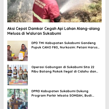
Aksi Cepat Damkar Cegah Api Lahan Alang-alang
Meluas di Waluran Sukabumi
DPD TMI Kabupaten Sukabumi Gandeng
Pupuk CANO F80, Nurkosim: Petani Harus
Didukung Inovasi Karya Anak Daerah
Operasi Gabungan di Sukabumi Sita 22
Ribu Batang Rokok Ilegal di Cidahu dan
Parungkuda
DPRD Kabupaten Sukabumi Dukung
Program Parkir Wisata SOMEAH, Budi:
Kesan Wisatawan Sangat Menentukan