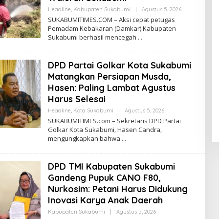
Headline
,
Kabupaten Sukabumi
|
Agustus 5, 2026
O
L
SUKABUMITIMES.COM – Aksi cepat petugas
E
Pemadam Kebakaran (Damkar) Kabupaten
H
Sukabumi berhasil mencegah
R
E
D
A
DPD Partai Golkar Kota Sukabumi
K
S
Matangkan Persiapan Musda,
I
Hasen: Paling Lambat Agustus
Harus Selesai
Headline
,
Kota Sukabumi
|
Agustus 5, 2026
O
L
SUKABUMITIMES.com – Sekretaris DPD Partai
E
Golkar Kota Sukabumi, Hasen Candra,
H
mengungkapkan bahwa
R
E
D
A
DPD TMI Kabupaten Sukabumi
K
S
Gandeng Pupuk CANO F80,
I
Nurkosim: Petani Harus Didukung
Inovasi Karya Anak Daerah
Kabupaten Sukabumi
|
Agustus 5, 2026
O
L