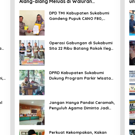
Alang-alang Meluas di Waluran
un
Sukabumi
Da
DPD TMI Kabupaten Sukabumi
Gandeng Pupuk CANO F80,
Nurkosim: Petani Harus Didukung
Inovasi Karya Anak Daerah
Operasi Gabungan di Sukabumi
an
Sita 22 Ribu Batang Rokok Ilegal
di Cidahu dan Parungkuda
DPRD Kabupaten Sukabumi
i,
Dukung Program Parkir Wisata
SOMEAH, Budi: Kesan Wisatawan
Sangat Menentukan
ol
Jangan Hanya Pandai Ceramah,
Penyuluh Agama Diminta Jadi
T
Penyejuk Sekaligus Pemecah
Masalah Umat
Perkuat Kekompakan, Kakan