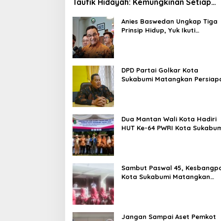
Taufik Hidayah: Kemungkinan Setiap
Bulan Akan Ada Pelantikan
Anies Baswedan Ungkap Tiga
Prinsip Hidup, Yuk Ikuti
Ulasannya!
DPD Partai Golkar Kota
Sukabumi Matangkan Persiap
Musda, Hasen: Paling Lambat
Agustus Harus Selesai
Dua Mantan Wali Kota Hadiri
HUT Ke-64 PWRI Kota Sukabum
Semangat Mengabdi Tak
Berhenti Saat Pensiun
Sambut Paswal 45, Kesbangp
Kota Sukabumi Matangkan
Latihan Paskibraka Jelang HU
ke-81
Jangan Sampai Aset Pemkot