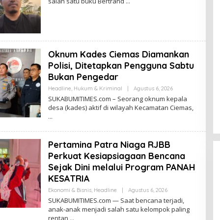
salah satu buku Bertrand
H
R
E
D
A
K
S
I
Oknum Kades Ciemas Diamankan
Polisi, Ditetapkan Pengguna Sabtu
Bukan Pengedar
Headline
,
Hukum & Kriminal
|
Agustus 6, 2026
O
L
SUKABUMITIMES.com – Seorang oknum kepala
E
desa (kades) aktif di wilayah Kecamatan Ciemas,
H
R
E
D
A
Pertamina Patra Niaga RJBB
K
S
Perkuat Kesiapsiagaan Bencana
I
Sejak Dini melalui Program PANAH
KESATRIA
Ekonomi & Bisnis
,
Headline
|
Agustus 6, 2026
O
L
SUKABUMITIMES.com — Saat bencana terjadi,
E
anak-anak menjadi salah satu kelompok paling
H
rentan
R