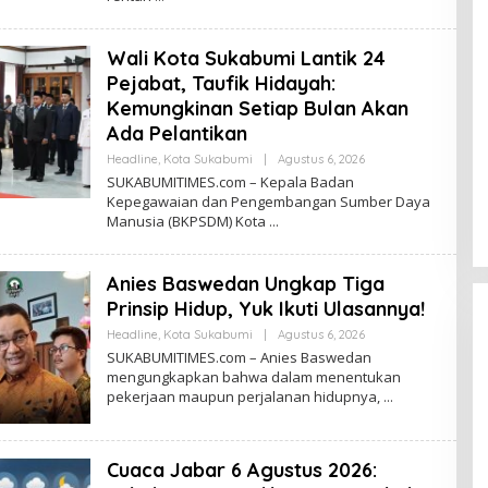
E
D
A
Wali Kota Sukabumi Lantik 24
K
S
Pejabat, Taufik Hidayah:
I
Kemungkinan Setiap Bulan Akan
Ada Pelantikan
Headline
,
Kota Sukabumi
|
Agustus 6, 2026
O
L
SUKABUMITIMES.com – Kepala Badan
E
Kepegawaian dan Pengembangan Sumber Daya
H
Manusia (BKPSDM) Kota
R
E
D
A
Anies Baswedan Ungkap Tiga
K
S
Prinsip Hidup, Yuk Ikuti Ulasannya!
I
Headline
,
Kota Sukabumi
|
Agustus 6, 2026
O
L
SUKABUMITIMES.com – Anies Baswedan
E
mengungkapkan bahwa dalam menentukan
H
pekerjaan maupun perjalanan hidupnya,
R
E
D
A
K
Cuaca Jabar 6 Agustus 2026:
S
I