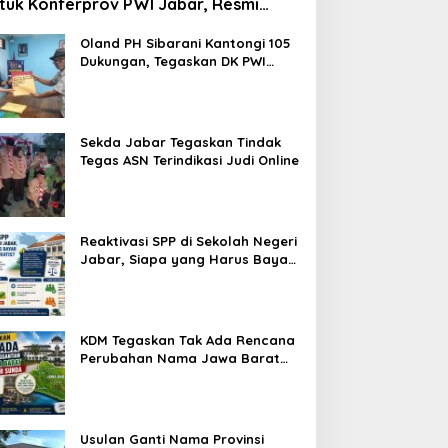
tuk Konferprov PWI Jabar, Resmi
ftar Calon Ketua
Oland PH Sibarani Kantongi 105
Dukungan, Tegaskan DK PWI
Jabar Harus Jadi Penjaga Etika
dan Marwah Organisasi
Sekda Jabar Tegaskan Tindak
Tegas ASN Terindikasi Judi Online
Reaktivasi SPP di Sekolah Negeri
Jabar, Siapa yang Harus Bayar
dan Siapa yang Gratis?
KDM Tegaskan Tak Ada Rencana
Perubahan Nama Jawa Barat
Menjadi Tatar Sunda, Komisi 1
DPRD Jabar Perlu Kajian Secara
Menyeluruh
Usulan Ganti Nama Provinsi