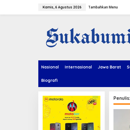
L
Tambahkan Menu
e
Kamis, 6 Agustus 2026
w
a
t
i
k
e
k
o
n
t
e
Nasional
Internasional
Jawa Barat
S
n
Biografi
Penulis