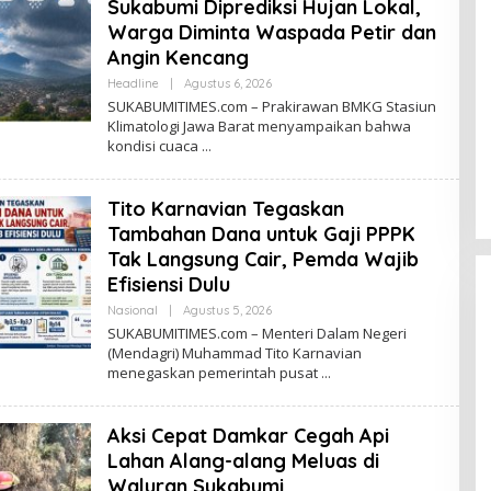
Sukabumi Diprediksi Hujan Lokal,
Warga Diminta Waspada Petir dan
Angin Kencang
Headline
|
Agustus 6, 2026
O
L
SUKABUMITIMES.com – Prakirawan BMKG Stasiun
E
Klimatologi Jawa Barat menyampaikan bahwa
H
kondisi cuaca
R
E
D
A
Tito Karnavian Tegaskan
K
S
Tambahan Dana untuk Gaji PPPK
I
Tak Langsung Cair, Pemda Wajib
Efisiensi Dulu
Nasional
|
Agustus 5, 2026
O
L
SUKABUMITIMES.com – Menteri Dalam Negeri
E
(Mendagri) Muhammad Tito Karnavian
H
menegaskan pemerintah pusat
R
E
D
A
Aksi Cepat Damkar Cegah Api
K
S
Lahan Alang-alang Meluas di
I
Waluran Sukabumi