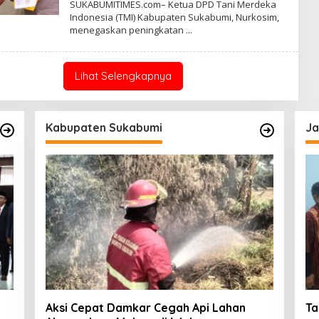
SUKABUMITIMES.com– Ketua DPD Tani Merdeka
E
Indonesia (TMI) Kabupaten Sukabumi, Nurkosim,
H
menegaskan peningkatan
R
E
D
A
K
Lihat Selengkapnya
S
I
Kabupaten Sukabumi
Ja
Aksi Cepat Damkar Cegah Api Lahan
Ta