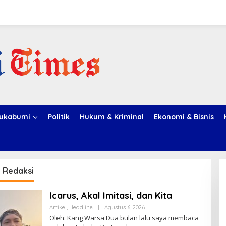
ukabumi
Politik
Hukum & Kriminal
Ekonomi & Bisnis
:
Redaksi
Icarus, Akal Imitasi, dan Kita
Artikel
,
Headline
|
Agustus 6, 2026
O
L
Oleh: Kang Warsa Dua bulan lalu saya membaca
E