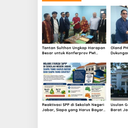
Tantan Sulthon Ungkap Harapan
Oland PH
Besar untuk Konferprov PWI
Dukungan
Jabar, Resmi Daftar Calon Ketua
Jabar Ha
dan Marw
Reaktivasi SPP di Sekolah Negeri
Usulan G
Jabar, Siapa yang Harus Bayar
Barat Ja
dan Siapa yang Gratis?
ke Tahap
DPRD Se