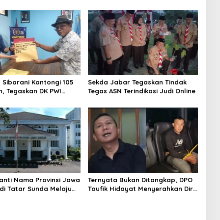
 Sibarani Kantongi 105
Sekda Jabar Tegaskan Tindak
, Tegaskan DK PWI
Tegas ASN Terindikasi Judi Online
rus Jadi Penjaga Etika
ah Organisasi
anti Nama Provinsi Jawa
Ternyata Bukan Ditangkap, DPO
di Tatar Sunda Melaju
Taufik Hidayat Menyerahkan Diri
 Legislasi, Semua Fraksi
ke Polisi setelah Dibujuk Mantan
tuju
Bos