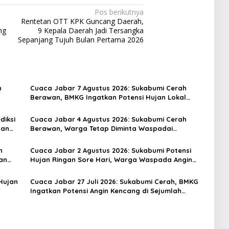
Pos berikutnya
Rentetan OTT KPK Guncang Daerah,
ng
9 Kepala Daerah Jadi Tersangka
Sepanjang Tujuh Bulan Pertama 2026
h
Cuaca Jabar 7 Agustus 2026: Sukabumi Cerah
Berawan, BMKG Ingatkan Potensi Hujan Lokal
pada Siang hingga Sore
diksi
Cuaca Jabar 4 Agustus 2026: Sukabumi Cerah
dan
Berawan, Warga Tetap Diminta Waspadai
Perubahan Cuaca Mendadak
h
Cuaca Jabar 2 Agustus 2026: Sukabumi Potensi
an
Hujan Ringan Sore Hari, Warga Waspada Angin
Kencang
Hujan
Cuaca Jabar 27 Juli 2026: Sukabumi Cerah, BMKG
Ingatkan Potensi Angin Kencang di Sejumlah
Wilayah