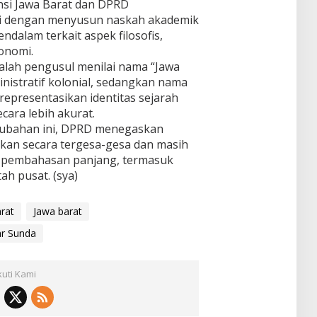
nsi Jawa Barat dan DPRD
ini dengan menyusun naskah akademik
ndalam terkait aspek filosofis,
konomi.
dalah pengusul menilai nama “Jawa
inistratif kolonial, sedangkan nama
epresentasikan identitas sejarah
cara lebih akurat.
rubahan ini, DPRD menegaskan
ukan secara tergesa-gesa dan masih
 pembahasan panjang, termasuk
ah pusat. (sya)
rat
Jawa barat
ar Sunda
kuti Kami