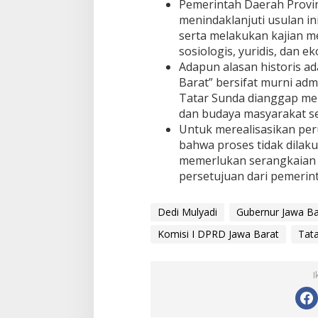
Pemerintah Daerah Provi
h
menindaklanjuti usulan 
serta melakukan kajian me
sosiologis, yuridis, dan e
Adapun alasan historis a
Barat” bersifat murni adm
Tatar Sunda dianggap mer
dan budaya masyarakat se
Untuk merealisasikan pe
bahwa proses tidak dilak
memerlukan serangkaian
persetujuan dari pemerint
Dedi Mulyadi
Gubernur Jawa Ba
Komisi I DPRD Jawa Barat
Tat
I