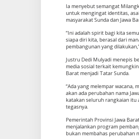
a
Ia menyebut semangat Milang
r
S
untuk mengingat identitas, as
u
masyarakat Sunda dan Jawa Bar
n
d
“Ini adalah spirit bagi kita se
a
siapa diri kita, berasal dari m
,
K
pembangunan yang dilakukan,”
o
m
Justru Dedi Mulyadi menepis b
i
media sosial terkait kemungki
s
Barat menjadi Tatar Sunda.
i
1
D
“Ada yang melempar wacana, mem
P
akan ada perubahan nama Jawa 
R
katakan seluruh rangkaian itu 
D
tegasnya.
J
a
b
Pemerintah Provinsi Jawa Barat
a
menjalankan program pembang
r
bukan membahas perubahan n
P