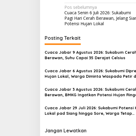
N
Pos sebelumnya
Cuaca Senin 6 Juli 2026: Sukabumi
a
Pagi Hari Cerah Berawan, Jelang Sia
v
Potensi Hujan Lokal
i
Posting Terkait
g
a
Cuaca Jabar 9 Agustus 2026: Sukabum Cera
s
Berawan, Suhu Capai 35 Derajat Celsius
i
Cuaca Jabar 6 Agustus 2026: Sukabumi Dipre
p
Hujan Lokal, Warga Diminta Waspada Petir 
Angin Kencang
o
Cuaca Jabar 3 Agustus 2026: Sukabumi Cera
s
Berawan, BMKG Ingatkan Potensi Hujan Ring
pada Siang hingga Sore
Cuaca Jabar 29 Juli 2026: Sukabumi Potensi 
Lokal pad Siang hingga Sore, Warga Tetap
Waspada
Jangan Lewatkan