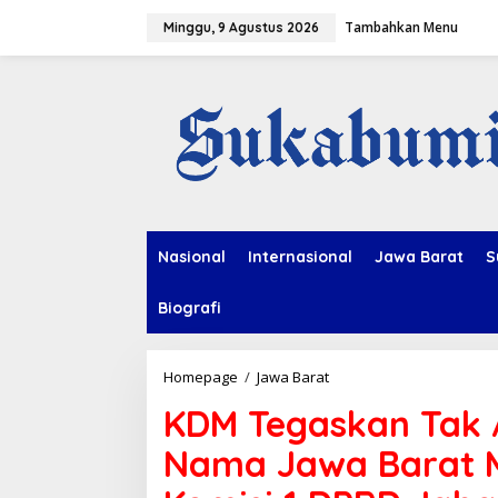
L
Tambahkan Menu
e
Minggu, 9 Agustus 2026
w
a
t
i
k
e
k
o
n
t
e
Nasional
Internasional
Jawa Barat
S
n
Biografi
Homepage
/
Jawa Barat
K
D
KDM Tegaskan Tak
M
T
Nama Jawa Barat M
e
g
a