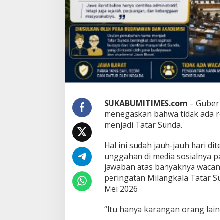
a
n
N
a
m
a
J
a
w
a
B
a
SUKABUMITIMES.com
– Gubern
r
menegaskan bahwa tidak ada 
a
menjadi Tatar Sunda.
t
M
e
Hal ini sudah jauh-jauh hari d
n
unggahan di media sosialnya pa
j
jawaban atas banyaknya wacana
a
peringatan Milangkala Tatar S
d
i
Mei 2026.
T
a
“Itu hanya karangan orang lain 
t