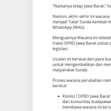
e
“Namanya tetap Jawa Barat,” k
r
l
u
Namun, akhir-akhir ini wacana
K
menjadi Tatar Sunda kembali m
a
WhatsApp (WAG).
j
i
a
Menguatnya Wacana ini setelah
n
fraksi DPRD Jawa Barat untuk 
S
legislasi.
e
c
Usulan ini berasal dari para b
a
r
untuk mengembalikan dan memp
a
masyarakat Sunda.
M
e
Proses wacana perubahan nama 
n
berikut:
y
e
l
Komisi I DPRD Jawa Barat
u
dari komunitas budayawa
r
membawa wacana ini ke ta
u