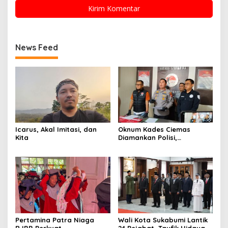
News Feed
Icarus, Akal Imitasi, dan
Oknum Kades Ciemas
Kita
Diamankan Polisi,
Ditetapkan Pengguna
Sabtu Bukan Pengedar
Pertamina Patra Niaga
Wali Kota Sukabumi Lantik
RJBB Perkuat
24 Pejabat, Taufik Hidayah: