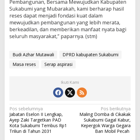
Pembangunan, Bersama Mewujudkan Kabupaten
Sukabumi yang Mubarakah, kami berharap hasil
reses dapat menjadi fondasi kuat dalam
mewujudkan pembangunan yang lebih merata,
berkeadilan, dan memberikan manfaat nyata bagi
seluruh masyarakat,” paparnya. (stm)
Budi Azhar Mutawali
DPRD kabupaten Sukabumi
Masa reses
Serap aspirasi
Ikuti Kami
N
Pos sebelumnya
Pos berikutnya
Jabatan Eselon II Lengkap,
Maling Domba di Cikakak
a
Ayep Zaki Targetkan PAD
Sukabumi Gagal Kabur,
v
Kota Sukabumi Tembus Rp1
Kepergok Warga Gegara
Triliun di Tahun 2031
Ban Mobil Pecah
i