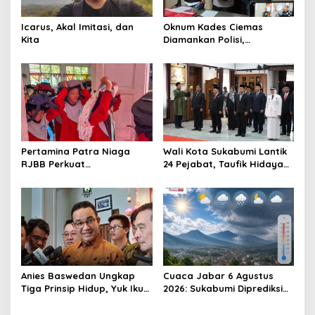
Icarus, Akal Imitasi, dan
Oknum Kades Ciemas
Kita
Diamankan Polisi,
Ditetapkan Pengguna
Sabtu Bukan Pengedar
Pertamina Patra Niaga
Wali Kota Sukabumi Lantik
RJBB Perkuat
24 Pejabat, Taufik Hidayah:
Kesiapsiagaan Bencana
Kemungkinan Setiap Bulan
Sejak Dini melalui Program
Akan Ada Pelantikan
PANAH KESATRIA
Anies Baswedan Ungkap
Cuaca Jabar 6 Agustus
Tiga Prinsip Hidup, Yuk Ikuti
2026: Sukabumi Diprediksi
Ulasannya!
Hujan Lokal, Warga Diminta
Waspada Petir dan Angin