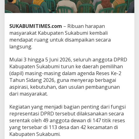
e
n
S
u
SUKABUMITIMES.com
– Ribuan harapan
k
a
masyarakat Kabupaten Sukabumi kembali
b
mendapat ruang untuk disampaikan secara
u
langsung.
m
i
Mulai 3 hingga 5 Juni 2026, seluruh anggota DPRD
R
e
Kabupaten Sukabumi turun ke daerah pemilihan
s
(dapil) masing-masing dalam agenda Reses Ke-2
e
Tahun Sidang 2026, guna menyerap berbagai
s
aspirasi, kebutuhan, dan usulan pembangunan
3
dari masyarakat.
-
5
J
Kegiatan yang menjadi bagian penting dari fungsi
u
representasi DPRD tersebut dilaksanakan secara
n
serentak oleh 49 anggota dewan di 147 titik reses
i
yang tersebar di 113 desa dan 42 kecamatan di
,
S
Kabupaten Sukabumi.
e