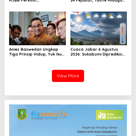
Kesiapsiagaan Bencana
Kemungkinan Setiap Bulan
Sejak Dini melalui Program
Akan Ada Pelantikan
PANAH KESATRIA
Anies Baswedan Ungkap
Cuaca Jabar 6 Agustus
Tiga Prinsip Hidup, Yuk Ikuti
2026: Sukabumi Diprediksi
Ulasannya!
Hujan Lokal, Warga Diminta
Waspada Petir dan Angin
Kencang
View More