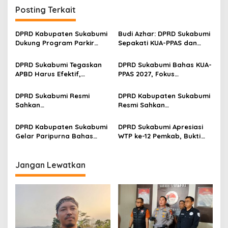
g
Posting Terkait
a
s
DPRD Kabupaten Sukabumi
Budi Azhar: DPRD Sukabumi
Dukung Program Parkir
Sepakati KUA-PPAS dan
i
Wisata SOMEAH, Budi:
Bahas Perumda Tirta Jaya
p
Kesan Wisatawan Sangat
Mandiri
DPRD Sukabumi Tegaskan
DPRD Sukabumi Bahas KUA-
Menentukan
APBD Harus Efektif,
PPAS 2027, Fokus
o
Transparan dan Berpihak
Infrastruktur dan
s
ke Rakyat
pendidikan
DPRD Sukabumi Resmi
DPRD Kabupaten Sukabumi
Sahkan
Resmi Sahkan
Pertanggungjawaban APBD
Pertanggungjawaban APBD
2025, Apresiasi WTP ke-12
2025, Apresiasi WTP ke-12
DPRD Kabupaten Sukabumi
DPRD Sukabumi Apresiasi
dan Beri Catatan Strategis
dan Beri Catatan Strategis
Gelar Paripurna Bahas
WTP ke-12 Pemkab, Bukti
Pertanggungjawaban APBD
Tata Kelola Keuangan
2025 dan 3 Raperda
Akuntabel dan Transparan
Strategis
Jangan Lewatkan