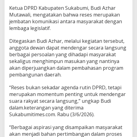
r
Ketua DPRD Kabupaten Sukabumi, Budi Azhar
a
Mutawali, mengatakan bahwa reses merupakan
p
jembatan komunikasi antara masyarakat dengan
A
s
lembaga legislatif.
p
i
Ditegaskan Budi Azhar, melalui kegiatan tersebut,
r
anggota dewan dapat mendengar secara langsung
a
berbagai persoalan yang dihadapi masyarakat
s
i
sekaligus menghimpun masukan yang nantinya
W
akan diperjuangkan dalam pembahasan program
a
pembangunan daerah.
r
g
“Reses bukan sekadar agenda rutin DPRD, tetapi
a
d
merupakan momentum penting untuk mendengar
i
suara rakyat secara langsung,” ungkap Budi
1
dalam.keterangan yang diterima
4
Sukabumitimes.com. Rabu (3/6/2026).
7
T
i
“Berbagai aspirasi yang disampaikan masyarakat
t
akan menjadi bahan pertimbangan dalam proses
i