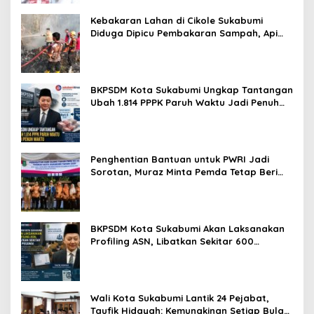
Kebakaran Lahan di Cikole Sukabumi
Diduga Dipicu Pembakaran Sampah, Api
Nyaris Merambat ke Permukiman
BKPSDM Kota Sukabumi Ungkap Tantangan
Ubah 1.814 PPPK Paruh Waktu Jadi Penuh
Waktu
Penghentian Bantuan untuk PWRI Jadi
Sorotan, Muraz Minta Pemda Tetap Beri
Perhatian kepada Pensiunan ASN
BKPSDM Kota Sukabumi Akan Laksanakan
Profiling ASN, Libatkan Sekitar 600
Pegawai
Wali Kota Sukabumi Lantik 24 Pejabat,
Taufik Hidayah: Kemungkinan Setiap Bulan