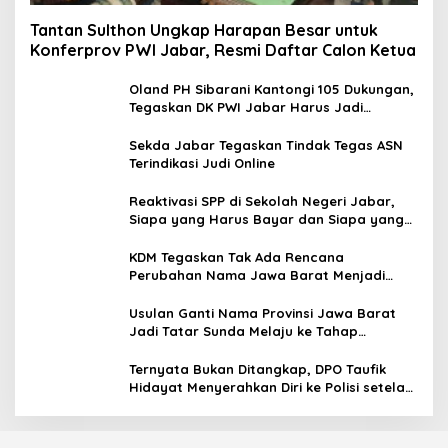
Tantan Sulthon Ungkap Harapan Besar untuk
Konferprov PWI Jabar, Resmi Daftar Calon Ketua
Oland PH Sibarani Kantongi 105 Dukungan,
Tegaskan DK PWI Jabar Harus Jadi
Penjaga Etika dan Marwah Organisasi
Sekda Jabar Tegaskan Tindak Tegas ASN
Terindikasi Judi Online
Reaktivasi SPP di Sekolah Negeri Jabar,
Siapa yang Harus Bayar dan Siapa yang
Gratis?
KDM Tegaskan Tak Ada Rencana
Perubahan Nama Jawa Barat Menjadi
Tatar Sunda, Komisi 1 DPRD Jabar Perlu
Kajian Secara Menyeluruh
Usulan Ganti Nama Provinsi Jawa Barat
Jadi Tatar Sunda Melaju ke Tahap
Legislasi, Semua Fraksi DPRD Setuju
Ternyata Bukan Ditangkap, DPO Taufik
Hidayat Menyerahkan Diri ke Polisi setelah
Dibujuk Mantan Bos