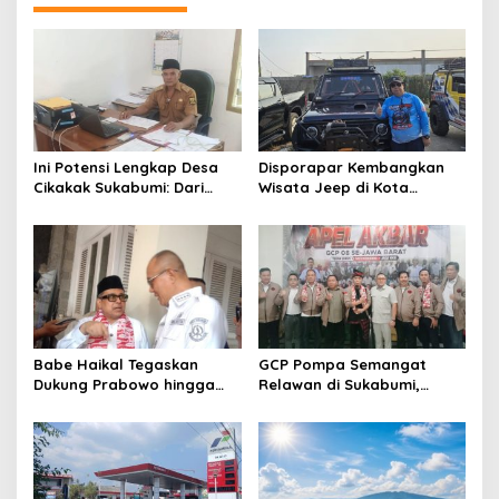
Ini Potensi Lengkap Desa
Disporapar Kembangkan
Cikakak Sukabumi: Dari
Wisata Jeep di Kota
Pesisir hingga Durian
Sukabumi, Bidik Kawasan
Musang King
Wisata Air Panas Cikundul:
Upaya Peningkatan PAD
Babe Haikal Tegaskan
GCP Pompa Semangat
Dukung Prabowo hingga
Relawan di Sukabumi,
2034: Kalau Diberikan
Ketum: Jangan Biarkan
Kesehatan, Kita Lanjutkan
Prabowo Berjuang Sendiri
Dong