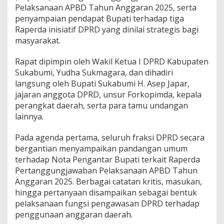
Pelaksanaan APBD Tahun Anggaran 2025, serta
n
g
penyampaian pendapat Bupati terhadap tiga
g
Raperda inisiatif DPRD yang dinilai strategis bagi
u
masyarakat.
n
g
Rapat dipimpin oleh Wakil Ketua I DPRD Kabupaten
j
a
Sukabumi, Yudha Sukmagara, dan dihadiri
w
langsung oleh Bupati Sukabumi H. Asep Japar,
a
jajaran anggota DPRD, unsur Forkopimda, kepala
b
perangkat daerah, serta para tamu undangan
a
n
lainnya.
A
P
Pada agenda pertama, seluruh fraksi DPRD secara
B
bergantian menyampaikan pandangan umum
D
terhadap Nota Pengantar Bupati terkait Raperda
2
0
Pertanggungjawaban Pelaksanaan APBD Tahun
2
Anggaran 2025. Berbagai catatan kritis, masukan,
5
hingga pertanyaan disampaikan sebagai bentuk
d
pelaksanaan fungsi pengawasan DPRD terhadap
a
penggunaan anggaran daerah.
n
3