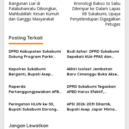
Bangunan Liar di
Kronologi Bakso Isi Sabu
a
Palabuhanratu Dibongkar,
Dilempar ke Dalam Lapas
v
Mahbubillah: Kesan Kumuh
IIB Sukabumi, Upaya
dan Ganggu Masyarakat
Penyelendupan Digagalkan
i
Petugas
g
Posting Terkait
a
s
DPRD Kabupaten Sukabumi
Budi Azhar: DPRD Sukabumi
i
Dukung Program Parkir
Sepakati KUA-PPAS dan
p
Wisata SOMEAH, Budi:
Bahas Perumda Tirta Jaya
Kesan Wisatawan Sangat
Mandiri
Kapolres Sukabumi
Akhiri Isolasi! Jembatan
o
Menentukan
Berganti, Bupati Asep
Baru Cimanggu Buka Akses
s
Japar Harap Sinergi
Aman Warga ke Lahan dan
dengan AKBP Benny
Pemerintahan
Raperda
DPRD Sukabumi Tegaskan
Cahyadi Makin Kuat
Pertanggungjawaban APBD
APBD Harus Efektif,
Sukabumi 2025 Lolos
Transparan dan Berpihak
Evaluasi Gubernur, Siap
ke Rakyat
Peringatan HLUN ke-30,
APSI 2026-2031 Dilantik,
Jadi Perda
Bupati Sukabumi Dorong
Bupati Asep Japar Minta
Peningkatan Kualitas Hidup
Perkuat Mutu Pendidikan
Lansia
Jangan Lewatkan