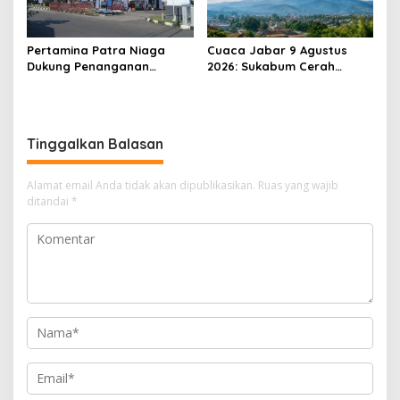
Pertamina Patra Niaga
Cuaca Jabar 9 Agustus
Dukung Penanganan
2026: Sukabum Cerah
Insiden Kebakaran
Berawan, Suhu Capai 35
Kendaraan di SPBU TAC
Derajat Celsius
34.161.13 Cilendek Kota
Bogor
Tinggalkan Balasan
Alamat email Anda tidak akan dipublikasikan.
Ruas yang wajib
ditandai
*