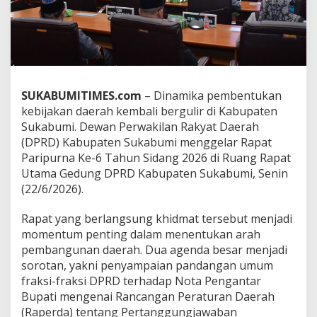
i
G
e
l
a
r
P
SUKABUMITIMES.com
– Dinamika pembentukan
a
kebijakan daerah kembali bergulir di Kabupaten
r
i
Sukabumi. Dewan Perwakilan Rakyat Daerah
p
(DPRD) Kabupaten Sukabumi menggelar Rapat
u
Paripurna Ke-6 Tahun Sidang 2026 di Ruang Rapat
r
Utama Gedung DPRD Kabupaten Sukabumi, Senin
n
a
(22/6/2026).
B
a
Rapat yang berlangsung khidmat tersebut menjadi
h
momentum penting dalam menentukan arah
a
pembangunan daerah. Dua agenda besar menjadi
s
P
sorotan, yakni penyampaian pandangan umum
e
fraksi-fraksi DPRD terhadap Nota Pengantar
r
Bupati mengenai Rancangan Peraturan Daerah
t
(Raperda) tentang Pertanggungjawaban
a