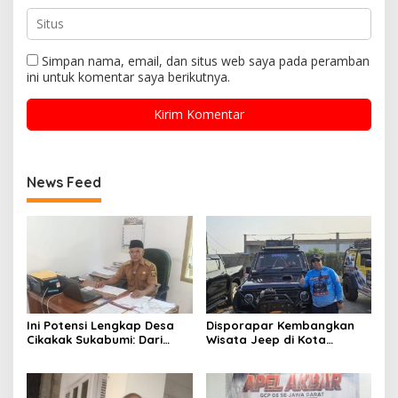
Simpan nama, email, dan situs web saya pada peramban
ini untuk komentar saya berikutnya.
News Feed
Ini Potensi Lengkap Desa
Disporapar Kembangkan
Cikakak Sukabumi: Dari
Wisata Jeep di Kota
Pesisir hingga Durian
Sukabumi, Bidik Kawasan
Musang King
Wisata Air Panas Cikundul:
Upaya Peningkatan PAD