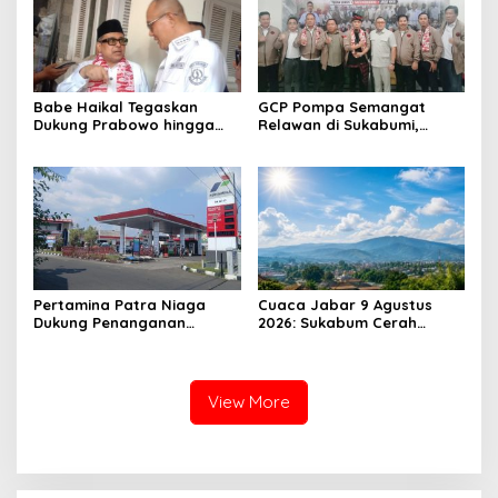
Babe Haikal Tegaskan
GCP Pompa Semangat
Dukung Prabowo hingga
Relawan di Sukabumi,
2034: Kalau Diberikan
Ketum: Jangan Biarkan
Kesehatan, Kita Lanjutkan
Prabowo Berjuang Sendiri
Dong
Pertamina Patra Niaga
Cuaca Jabar 9 Agustus
Dukung Penanganan
2026: Sukabum Cerah
Insiden Kebakaran
Berawan, Suhu Capai 35
Kendaraan di SPBU TAC
Derajat Celsius
34.161.13 Cilendek Kota
Bogor
View More