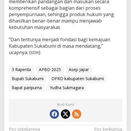
memberikan pandangan dan masukan secara
komprehensif sebagai bagian dari proses
penyempurnaan, sehingga produk hukum yang
dihasilkan benar-benar mampu menjawab
kebutuhan masyarakat.
“Dan tentunya menjadi fondasi bagi kemajuan
Kabupaten Sukabumi di masa mendatang,”
ucapnya. (stm)
3 Raperda
APBD 2025
Asep Japar
Bupati Sukabumi
DPRD kabupaten Sukabumi
Rapat paripurna
Yudha Sukmagara
Ikuti Kami
N
Pos sebelumnya
Pos berikutnya