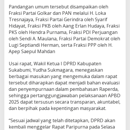
R
Pandangan umum tersebut disampaikan oleh
a
Fraksi Partai Golkar dan PAN melalui H. Loka
p
Tresnajaya, Fraksi Partai Gerindra oleh Syarif
e
Hidayat, Fraksi PKB oleh Aang Erlan Hudaya, Fraksi
r
d
PKS oleh Hendra Purnama, Fraksi PDI Perjuangan
a
oleh Sendi A. Maulana, Fraksi Partai Demokrat oleh
S
Lugi Septiandi Herman, serta Fraksi PPP oleh H.
t
Apep Saepul Mahdan
r
a
t
Usai rapat, Wakil Ketua I DPRD Kabupaten
e
Sukabumi, Yudha Sukmagara, menegaskan
g
berbagai masukan yang mengemuka dalam rapat
i
tersebut diharapkan dapat menjadi bahan evaluasi
s
dan penyempurnaan dalam pembahasan Raperda,
sehingga pertanggungjawaban pelaksanaan APBD
2025 dapat tersusun secara transparan, akuntabel,
dan berpihak pada kepentingan masyarakat.
“Sesuai jadwal yang telah ditetapkan, DPRD akan
kembali menggelar Rapat Paripurna pada Selasa