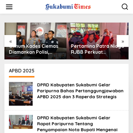
L
e
w
a
t
i
k
e
«
»
k
Oknum Kades Ciemas
Pertamina Patra Niaga
o
Diamankan Polisi,
RJBB Perkuat
n
Ditetapkan Pengguna
Kesiapsiagaan
t
Sabtu Bukan
Bencana Sejak Dini
e
Pengedar
melalui Program
APBD 2025
n
PANAH KESATRIA
DPRD Kabupaten Sukabumi Gelar
Paripurna Bahas Pertanggungjawaban
APBD 2025 dan 3 Raperda Strategis
DPRD Kabupaten Sukabumi Gelar
Rapat Paripurna Tentang
Penyampaian Nota Bupati Mengenai