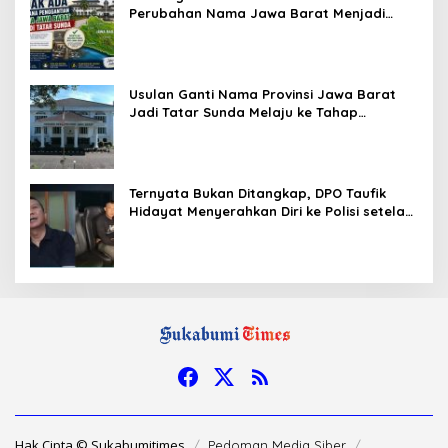
Perubahan Nama Jawa Barat Menjadi
Tatar Sunda, Komisi 1 DPRD Jabar Perlu
Kajian Secara Menyeluruh
Usulan Ganti Nama Provinsi Jawa Barat
Jadi Tatar Sunda Melaju ke Tahap
Legislasi, Semua Fraksi DPRD Setuju
Ternyata Bukan Ditangkap, DPO Taufik
Hidayat Menyerahkan Diri ke Polisi setelah
Dibujuk Mantan Bos
Hak Cipta © Sukabumitimes
Pedoman Media Siber