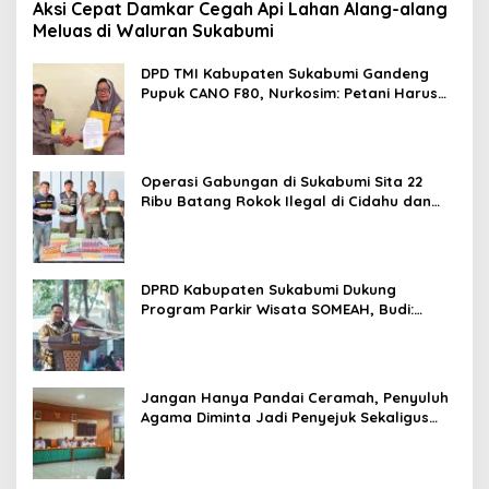
Aksi Cepat Damkar Cegah Api Lahan Alang-alang
Meluas di Waluran Sukabumi
DPD TMI Kabupaten Sukabumi Gandeng
Pupuk CANO F80, Nurkosim: Petani Harus
Didukung Inovasi Karya Anak Daerah
Operasi Gabungan di Sukabumi Sita 22
Ribu Batang Rokok Ilegal di Cidahu dan
Parungkuda
DPRD Kabupaten Sukabumi Dukung
Program Parkir Wisata SOMEAH, Budi:
Kesan Wisatawan Sangat Menentukan
Jangan Hanya Pandai Ceramah, Penyuluh
Agama Diminta Jadi Penyejuk Sekaligus
Pemecah Masalah Umat