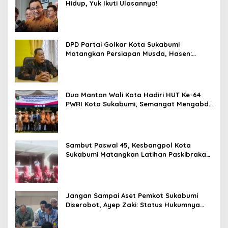
Hidup, Yuk Ikuti Ulasannya!
DPD Partai Golkar Kota Sukabumi
Matangkan Persiapan Musda, Hasen:
Paling Lambat Agustus Harus Selesai
Dua Mantan Wali Kota Hadiri HUT Ke-64
PWRI Kota Sukabumi, Semangat Mengabdi
Tak Berhenti Saat Pensiun
Sambut Paswal 45, Kesbangpol Kota
Sukabumi Matangkan Latihan Paskibraka
Jelang HUT ke-81
Jangan Sampai Aset Pemkot Sukabumi
Diserobot, Ayep Zaki: Status Hukumnya
Harus Jelas