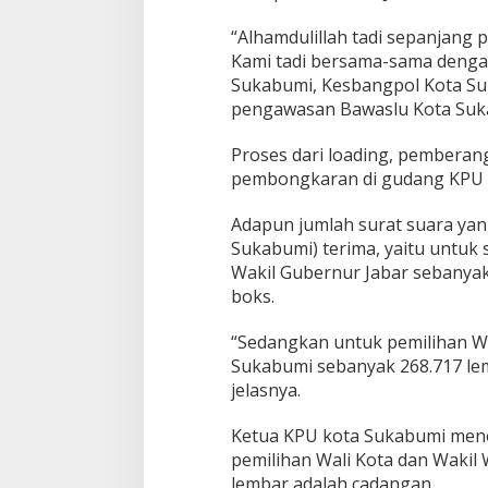
m
i
“Alhamdulillah tadi sepanjang 
T
Kami tadi bersama-sama dengan
i
b
Sukabumi, Kesbangpol Kota S
a
pengawasan Bawaslu Kota Suk
d
i
Proses dari loading, pemberan
G
pembongkaran di gudang KPU k
u
d
a
Adapun jumlah surat suara yan
n
Sukabumi) terima, yaitu untuk
g
Wakil Gubernur Jabar sebanyak
L
boks.
o
g
i
“Sedangkan untuk pemilihan Wa
s
Sukabumi sebanyak 268.717 le
t
jelasnya.
i
k
Ketua KPU kota Sukabumi mene
K
P
pemilihan Wali Kota dan Wakil 
U
lembar adalah cadangan.