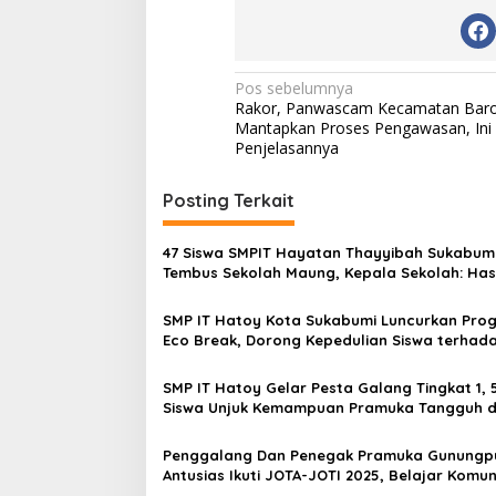
N
Pos sebelumnya
Rakor, Panwascam Kecamatan Bar
a
Mantapkan Proses Pengawasan, Ini
v
Penjelasannya
i
Posting Terkait
g
a
47 Siswa SMPIT Hayatan Thayyibah Sukabum
s
Tembus Sekolah Maung, Kepala Sekolah: Hasi
Kerja Keras, Doa dan Dukungan Orang Tua
i
SMP IT Hatoy Kota Sukabumi Luncurkan Pro
p
Eco Break, Dorong Kepedulian Siswa terhad
Pengelolaan Sampah
o
SMP IT Hatoy Gelar Pesta Galang Tingkat 1, 
s
Siswa Unjuk Kemampuan Pramuka Tangguh 
Berkarakter
Penggalang Dan Penegak Pramuka Gunungp
Antusias Ikuti JOTA-JOTI 2025, Belajar Komun
Internasional Lewat Radio