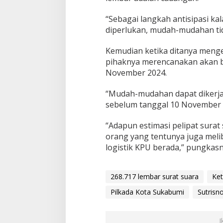
“Sebagai langkah antisipasi kal
diperlukan, mudah-mudahan tid
Kemudian ketika ditanya menge
pihaknya merencanakan akan b
November 2024.
“Mudah-mudahan dapat dikerja
sebelum tanggal 10 November 
“Adapun estimasi pelipat sura
orang yang tentunya juga meli
logistik KPU berada,” pungkasny
268.717 lembar surat suara
Ke
Pilkada Kota Sukabumi
Sutrisn
I