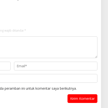
 Sekitar 600 Pegawai
Ingatkan Potensi Hujan Lokal
pada Siang hingga Sore
ng wajib ditandai
*
da peramban ini untuk komentar saya berikutnya.