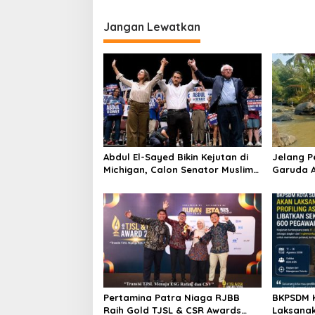
Jangan Lewatkan
Abdul El-Sayed Bikin Kejutan di
Jelang 
Michigan, Calon Senator Muslim
Garuda A
Pertama AS?
Bersih Su
Pertamina Patra Niaga RJBB
BKPSDM 
Raih Gold TJSL & CSR Awards
Laksanak