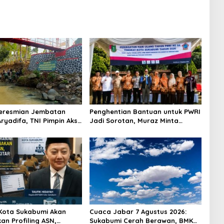
Peresmian Jembatan
Penghentian Bantuan untuk PWRI
ryadifa, TNI Pimpin Aksi
Jadi Sorotan, Muraz Minta
ngai Cimandiri
Pemda Tetap Beri Perhatian
kepada Pensiunan ASN
Kota Sukabumi Akan
Cuaca Jabar 7 Agustus 2026:
an Profiling ASN,
Sukabumi Cerah Berawan, BMKG