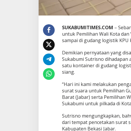
o
t
a
d
a
n
SUKABUMITIMES.COM
– Seban
W
untuk Pemilihan Wali Kota dan 
a
sampai di gudang logistik KPU
k
i
Demikian pernyataan yang dis
l
W
Sukabumi Sutrisno dihadapan 
a
satu kontainer di gudang logis
l
siang.
i
K
“Hari ini kami melakukan peng
o
t
surat suara untuk Pemilihan G
a
Barat (Jabar) serta Pemilihan W
S
Sukabumi untuk pilkada di Kota
u
k
Sutrisno mengungkapkan, bahw
a
b
dari tempat pencetakan surat s
u
Kabupaten Bekasi Jabar.