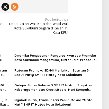
Pos berikutnya
os
Debat Calon Wali Kota dan Wakil Wali
Kota Sukabumi Segera di Gelar, Ini
Kata KPU!
i
Dinamika Penyusunan Pengurus Kwarcab Pramuka
l
Kota Sukabumi Mengemuka, Miftahudin: Prosedur
Formatur Belum Tuntas
gram
Ratusan Pramuka SD/MI Meriahkan Spartan 3
ap
Scout Party SMP IT Hatoy Kota Sukabumi
507
Gebyar Bulan Bahasa 3 SMP IT Hatoy, Rayakan
dan
Keberagaman dan Kreativitas di Hari Sumpah
Pemuda
uyuh
Ngubek Kulah, Tradisi Ceria Penuh Makna “Mata
ikasi
Hati” SMP IT Hatoy Kota Sukabumi