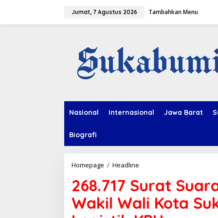
L
Tambahkan Menu
e
Jumat, 7 Agustus 2026
w
a
t
i
k
e
k
o
n
t
e
Nasional
Internasional
Jawa Barat
S
n
Biografi
Homepage
/
Headline
2
6
268.717 Surat Suar
8
.
Wakil Wali Kota Su
7
1
7