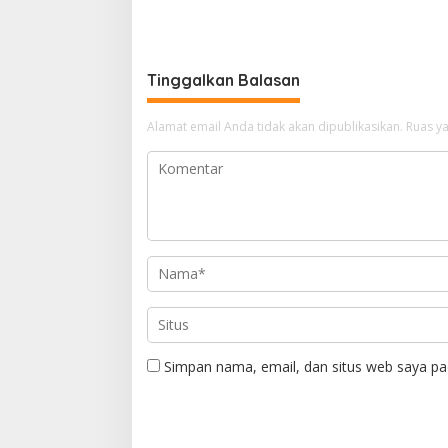
2026, Ubah Jerami Jadi Peluang
Libatkan
Ekonomi
Tinggalkan Balasan
Alamat email Anda tidak akan dipublikasikan.
Ruas ya
Simpan nama, email, dan situs web saya pa