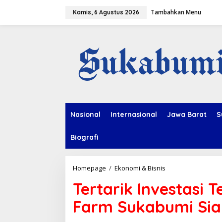
L
Tambahkan Menu
e
Kamis, 6 Agustus 2026
w
a
t
i
k
e
k
o
n
t
e
Nasional
Internasional
Jawa Barat
S
n
Biografi
Homepage
/
Ekonomi & Bisnis
T
e
Tertarik Investasi
r
t
Farm Sukabumi Si
a
r
i