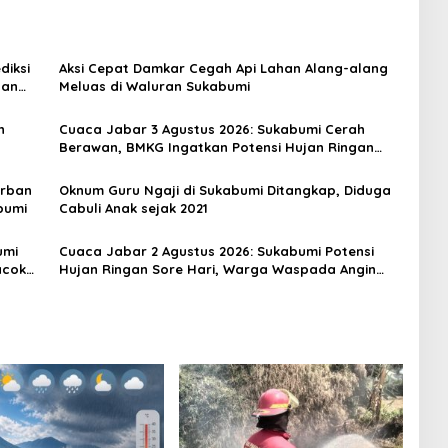
diksi
Aksi Cepat Damkar Cegah Api Lahan Alang-alang
dan
Meluas di Waluran Sukabumi
h
Cuaca Jabar 3 Agustus 2026: Sukabumi Cerah
Berawan, BMKG Ingatkan Potensi Hujan Ringan
pada Siang hingga Sore
orban
Oknum Guru Ngaji di Sukabumi Ditangkap, Diduga
bumi
Cabuli Anak sejak 2021
umi
Cuaca Jabar 2 Agustus 2026: Sukabumi Potensi
acok
Hujan Ringan Sore Hari, Warga Waspada Angin
Kencang