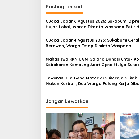
i
Posting Terkait
g
a
Cuaca Jabar 6 Agustus 2026: Sukabumi Dipre
s
Hujan Lokal, Warga Diminta Waspada Petir 
Angin Kencang
i
Cuaca Jabar 4 Agustus 2026: Sukabumi Cera
p
Berawan, Warga Tetap Diminta Waspadai
Perubahan Cuaca Mendadak
o
Mahasiswa KKN UGM Galang Donasi untuk K
s
Kebakaran Kampung Adat Cipta Mulya Suka
Tawuran Dua Geng Motor di Sukaraja Sukab
Makan Korban, Dua Warga Pulang Kerja Dib
OTK
Jangan Lewatkan