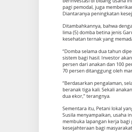
berinvestasi di bidang usaha i
pagi pemodal, juga memberikan
Diantaranya peningkatan keseja
Ditambahkannya, bahwa denga
lima (5) domba betina jenis Gar
kesehatan ternak yang memada
“Domba selama dua tahun dipel
sistem bagi hasil. Investor a
persen dari anakan dan 100 per
70 persen ditanggung oleh ma
“Berdasarkan pengalaman, sel
beranak tiga kali. Sekali anaka
dua ekor,” terangnya.
Sementara itu, Petani lokal ya
Susila menyampaikan, usaha in
membuka lapangan kerja bagi
kesejahteraan bagi masyarakat 