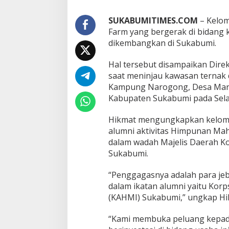
m
b
SUKABUMITIMES.COM
– Kelom
a
t
Farm yang bergerak di bidang 
a
dikembangkan di Sukabumi.
n
i
Hal tersebut disampaikan Dir
saat meninjau kawasan ternak 
Kampung Narogong, Desa Marg
Kabupaten Sukabumi pada Selas
Hikmat mengungkapkan kelompo
alumni aktivitas Himpunan Mah
dalam wadah Majelis Daerah K
Sukabumi.
“Penggagasnya adalah para jeb
dalam ikatan alumni yaitu Kor
(KAHMI) Sukabumi,” ungkap Hi
“Kami membuka peluang kepad