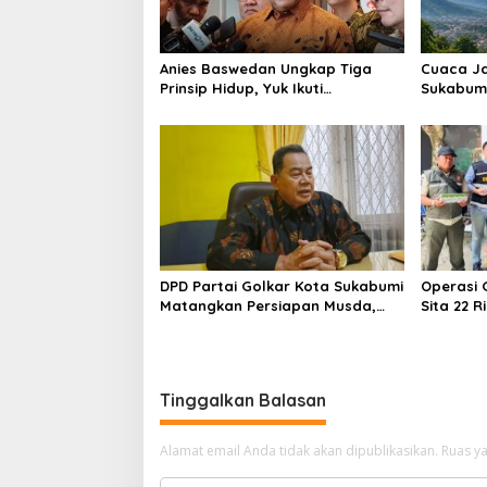
Anies Baswedan Ungkap Tiga
Cuaca Ja
Prinsip Hidup, Yuk Ikuti
Sukabumi
Ulasannya!
Warga Di
dan Ang
DPD Partai Golkar Kota Sukabumi
Operasi 
Matangkan Persiapan Musda,
Sita 22 
Hasen: Paling Lambat Agustus
di Cidah
Harus Selesai
Tinggalkan Balasan
Alamat email Anda tidak akan dipublikasikan.
Ruas ya