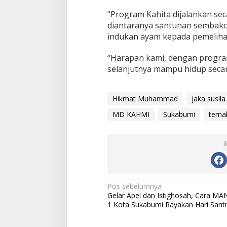
“Program Kahita dijalankan sec
diantaranya santunan sembako
indukan ayam kepada pemeliha
“Harapan kami, dengan program 
selanjutnya mampu hidup secara
Hikmat Muhammad
jaka susila
MD KAHMI
Sukabumi
tern
I
N
Pos sebelumnya
Gelar Apel dan Istighosah, Cara MA
a
1 Kota Sukabumi Rayakan Hari Sant
v