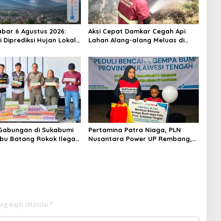
bar 6 Agustus 2026:
Aksi Cepat Damkar Cegah Api
 Diprediksi Hujan Lokal,
Lahan Alang-alang Meluas di
minta Waspada Petir
Waluran Sukabumi
in Kencang
Gabungan di Sukabumi
Pertamina Patra Niaga, PLN
Ribu Batang Rokok Ilegal
Nusantara Power UP Rembang,
u dan Parungkuda
dan Rumah Zakat Hadirkan
Layanan Psikososial bagi Anak
Penyintas Gempa di Sigi
ng wajib ditandai
*