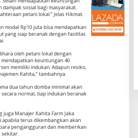
ni. Selain mendapatkan keuntungan
 dampak sosial bagi masyarakat.
hteraan petani lokal.” Jelas Hikmat.
n modal Rp10 juta bisa mendapatkan
ut yang siap beranak dengan fasilitas
i.
ihara oleh petani lokal dengan
kan mendapatkan keuntungan 40
sen memiliki indukan. Adapun resiko,
najemen Kahita,” tambahnya.
ama dua tahun domba minimal akan
n secara normal, tiap indukan beranak
ng juga Manajer Kahita Farm Jaka
i apabila terus dikembangkan akan
 para pengangguran dan memberikan
sekitar.