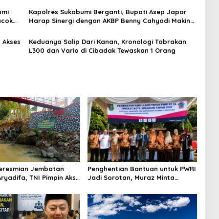
umi
Kapolres Sukabumi Berganti, Bupati Asep Japar
acok
Harap Sinergi dengan AKBP Benny Cahyadi Makin
Kuat
 Akses
Keduanya Salip Dari Kanan, Kronologi Tabrakan
L300 dan Vario di Cibadak Tewaskan 1 Orang
Peresmian Jembatan
Penghentian Bantuan untuk PWRI
ryadifa, TNI Pimpin Aksi
Jadi Sorotan, Muraz Minta
ngai Cimandiri
Pemda Tetap Beri Perhatian
kepada Pensiunan ASN