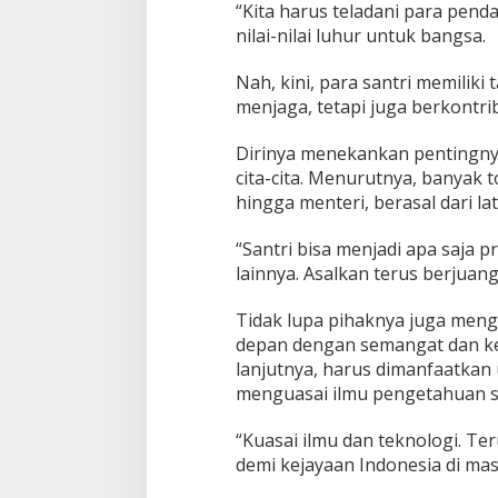
n
“Kita harus teladani para pend
K
nilai-nilai luhur untuk bangsa.
e
b
Nah, kini, para santri memilik
a
n
menjaga, tetapi juga berkontrib
g
s
Dirinya menekankan pentingny
a
cita-cita. Menurutnya, banyak t
a
hingga menteri, berasal dari la
n
“Santri bisa menjadi apa saja p
lainnya. Asalkan terus berjuan
Tidak lupa pihaknya juga meng
depan dengan semangat dan ke
lanjutnya, harus dimanfaatka
menguasai ilmu pengetahuan se
“Kuasai ilmu dan teknologi. Te
demi kejayaan Indonesia di mas