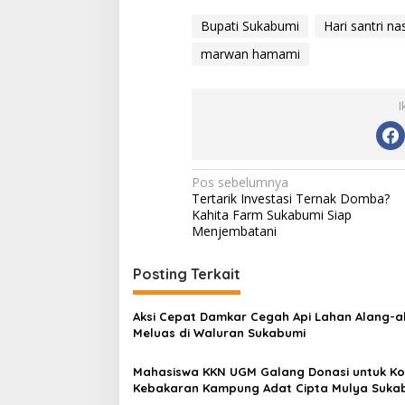
Bupati Sukabumi
Hari santri na
marwan hamami
I
N
Pos sebelumnya
Tertarik Investasi Ternak Domba?
a
Kahita Farm Sukabumi Siap
v
Menjembatani
i
Posting Terkait
g
a
Aksi Cepat Damkar Cegah Api Lahan Alang-a
s
Meluas di Waluran Sukabumi
i
Mahasiswa KKN UGM Galang Donasi untuk K
p
Kebakaran Kampung Adat Cipta Mulya Suka