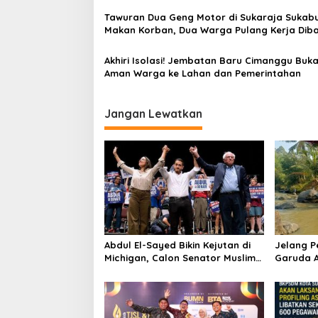
o
Tawuran Dua Geng Motor di Sukaraja Sukab
s
Makan Korban, Dua Warga Pulang Kerja Dib
OTK
Akhiri Isolasi! Jembatan Baru Cimanggu Buka
Aman Warga ke Lahan dan Pemerintahan
Jangan Lewatkan
Abdul El-Sayed Bikin Kejutan di
Jelang 
Michigan, Calon Senator Muslim
Garuda A
Pertama AS?
Bersih Su