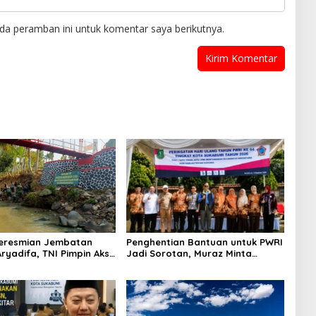
da peramban ini untuk komentar saya berikutnya.
Peresmian Jembatan
Penghentian Bantuan untuk PWRI
ryadifa, TNI Pimpin Aksi
Jadi Sorotan, Muraz Minta
ngai Cimandiri
Pemda Tetap Beri Perhatian
kepada Pensiunan ASN