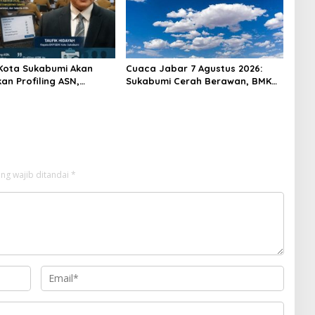
Kota Sukabumi Akan
Cuaca Jabar 7 Agustus 2026:
an Profiling ASN,
Sukabumi Cerah Berawan, BMKG
 Sekitar 600 Pegawai
Ingatkan Potensi Hujan Lokal
pada Siang hingga Sore
ng wajib ditandai
*