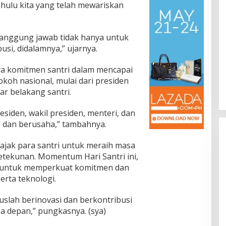
ahulu kita yang telah mewariskan
i tanggung jawab tidak hanya untuk
usi, didalamnya,” ujarnya.
a komitmen santri dalam mencapai
okoh nasional, mulai dari presiden
tar belakang santri.
residen, wakil presiden, menteri, dan
g dan berusaha,” tambahnya.
ajak para santri untuk meraih masa
tekunan. Momentum Hari Santri ini,
n untuk memperkuat komitmen dan
rta teknologi.
ruslah berinovasi dan berkontribusi
a depan,” pungkasnya. (sya)