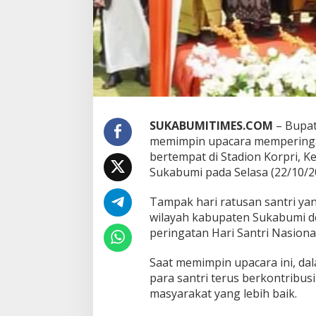
k
a
b
u
m
i
,
M
a
r
SUKABUMITIMES.COM
– Bupa
w
memimpin upacara memperingat
a
n
bertempat di Stadion Korpri, 
:
Sukabumi pada Selasa (22/10/2
P
e
Tampak hari ratusan santri yan
r
wilayah kabupaten Sukabumi d
k
u
peringatan Hari Santri Nasion
a
t
Saat memimpin upacara ini, d
P
para santri terus berkontrib
e
masyarakat yang lebih baik.
r
a