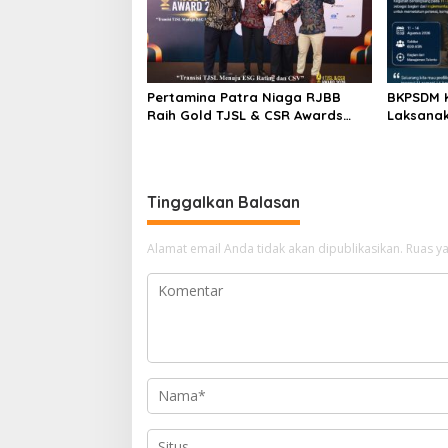
Pertamina Patra Niaga RJBB
BKPSDM 
Raih Gold TJSL & CSR Awards
Laksanak
2026, Ubah Jerami Jadi Peluang
Libatkan
Ekonomi
Tinggalkan Balasan
Alamat email Anda tidak akan dipublikasikan.
Ruas ya