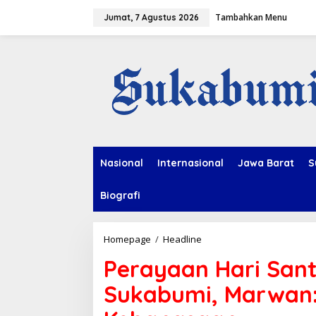
L
Tambahkan Menu
e
Jumat, 7 Agustus 2026
w
a
t
i
k
e
k
o
n
t
e
Nasional
Internasional
Jawa Barat
S
n
Biografi
Homepage
/
Headline
P
e
Perayaan Hari Sant
r
a
Sukabumi, Marwan:
y
a
a