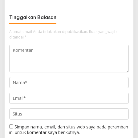
dari 77 Madrasah se-Jabar
Pengelolaan Sampah di
Hanya 8 yang Dapat SK
Kota Bandung
Tinggalkan Balasan
Alamat email Anda tidak akan dipublikasikan.
Ruas yang wajib
ditandai
*
Simpan nama, email, dan situs web saya pada peramban
ini untuk komentar saya berikutnya.