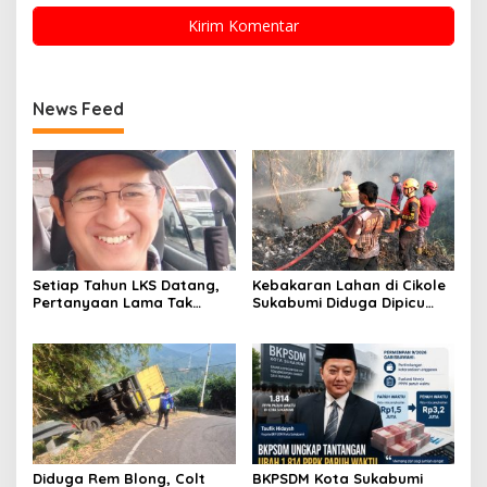
News Feed
Setiap Tahun LKS Datang,
Kebakaran Lahan di Cikole
Pertanyaan Lama Tak
Sukabumi Diduga Dipicu
Pernah Hilang: Pendidikan
Pembakaran Sampah, Api
atau Bisnis?
Nyaris Merambat ke
Permukiman
Diduga Rem Blong, Colt
BKPSDM Kota Sukabumi