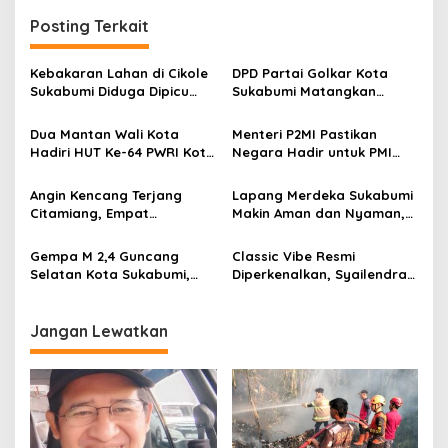
g
Posting Terkait
a
s
Kebakaran Lahan di Cikole
DPD Partai Golkar Kota
i
Sukabumi Diduga Dipicu
Sukabumi Matangkan
p
Pembakaran Sampah, Api
Persiapan Musda, Hasen:
Nyaris Merambat ke
Paling Lambat Agustus
Dua Mantan Wali Kota
Menteri P2MI Pastikan
o
Permukiman
Harus Selesai
Hadiri HUT Ke-64 PWRI Kota
Negara Hadir untuk PMI
s
Sukabumi, Semangat
Bermasalah: Jenazah
Mengabdi Tak Berhenti
Warga Sukabumi di Arab
Angin Kencang Terjang
Lapang Merdeka Sukabumi
Saat Pensiun
Saudi Akan Dipulangkan
Citamiang, Empat
Makin Aman dan Nyaman,
Sesuai Prosedur
Bangunan Rusak, BPBD
Peran Security Tuai
Kota Sukabumi Imbau
Apresiasi Warga
Gempa M 2,4 Guncang
Classic Vibe Resmi
Warga Waspada Cuaca
Selatan Kota Sukabumi,
Diperkenalkan, Syailendra
Ekstrem
BMKG: Data Masih Bersifat
Creative Siapkan Musisi
Sementara
Sukabumi Tembus Kancah
Internasioanl
Jangan Lewatkan