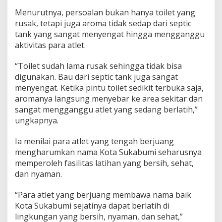
n
Menurutnya, persoalan bukan hanya toilet yang
g
rusak, tetapi juga aroma tidak sedap dari septic
g
tank yang sangat menyengat hingga mengganggu
u
L
aktivitas para atlet.
a
t
“Toilet sudah lama rusak sehingga tidak bisa
i
digunakan. Bau dari septic tank juga sangat
h
menyengat. Ketika pintu toilet sedikit terbuka saja,
a
n
aromanya langsung menyebar ke area sekitar dan
A
sangat mengganggu atlet yang sedang berlatih,”
t
ungkapnya.
l
e
Ia menilai para atlet yang tengah berjuang
t
mengharumkan nama Kota Sukabumi seharusnya
memperoleh fasilitas latihan yang bersih, sehat,
dan nyaman.
“Para atlet yang berjuang membawa nama baik
Kota Sukabumi sejatinya dapat berlatih di
lingkungan yang bersih, nyaman, dan sehat,”