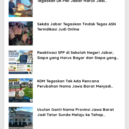
Tegaskan DK PWI Jabar Harus Jadi
Penjaga Etika dan Marwah Organisasi
Sekda Jabar Tegaskan Tindak Tegas ASN
Terindikasi Judi Online
Reaktivasi SPP di Sekolah Negeri Jabar,
Siapa yang Harus Bayar dan Siapa yang
Gratis?
KDM Tegaskan Tak Ada Rencana
Perubahan Nama Jawa Barat Menjadi
Tatar Sunda, Komisi 1 DPRD Jabar Perlu
Kajian Secara Menyeluruh
Usulan Ganti Nama Provinsi Jawa Barat
Jadi Tatar Sunda Melaju ke Tahap
Legislasi, Semua Fraksi DPRD Setuju