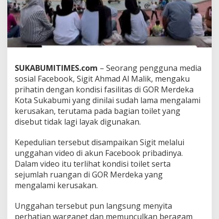
e
t
G
O
R
M
e
SUKABUMITIMES.com
– Seorang pengguna media
r
d
sosial Facebook, Sigit Ahmad Al Malik, mengaku
e
prihatin dengan kondisi fasilitas di GOR Merdeka
k
Kota Sukabumi yang dinilai sudah lama mengalami
a
kerusakan, terutama pada bagian toilet yang
K
o
disebut tidak lagi layak digunakan.
t
a
Kepedulian tersebut disampaikan Sigit melalui
S
unggahan video di akun Facebook pribadinya.
u
Dalam video itu terlihat kondisi toilet serta
k
a
sejumlah ruangan di GOR Merdeka yang
b
mengalami kerusakan.
u
m
Unggahan tersebut pun langsung menyita
i
perhatian warganet dan memunculkan beragam
D