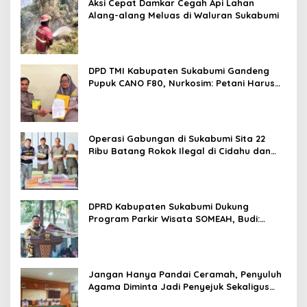
Aksi Cepat Damkar Cegah Api Lahan
Alang-alang Meluas di Waluran Sukabumi
DPD TMI Kabupaten Sukabumi Gandeng
Pupuk CANO F80, Nurkosim: Petani Harus
Didukung Inovasi Karya Anak Daerah
Operasi Gabungan di Sukabumi Sita 22
Ribu Batang Rokok Ilegal di Cidahu dan
Parungkuda
DPRD Kabupaten Sukabumi Dukung
Program Parkir Wisata SOMEAH, Budi:
Kesan Wisatawan Sangat Menentukan
Jangan Hanya Pandai Ceramah, Penyuluh
Agama Diminta Jadi Penyejuk Sekaligus
Pemecah Masalah Umat