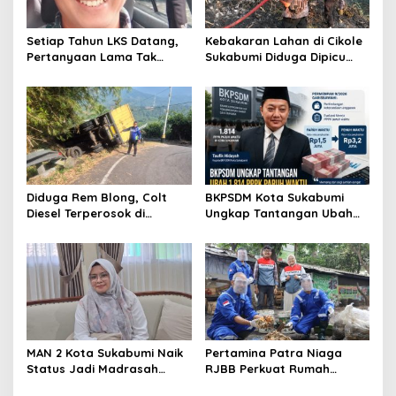
Setiap Tahun LKS Datang,
Kebakaran Lahan di Cikole
Pertanyaan Lama Tak
Sukabumi Diduga Dipicu
Pernah Hilang: Pendidikan
Pembakaran Sampah, Api
atau Bisnis?
Nyaris Merambat ke
Permukiman
Diduga Rem Blong, Colt
BKPSDM Kota Sukabumi
Diesel Terperosok di
Ungkap Tantangan Ubah
Tikungan Cikidang
1.814 PPPK Paruh Waktu Jadi
Sukabumi
Penuh Waktu
MAN 2 Kota Sukabumi Naik
Pertamina Patra Niaga
Status Jadi Madrasah
RJBB Perkuat Rumah
Unggulan, Raden Andriani:
Maggot Campaka, Dukung