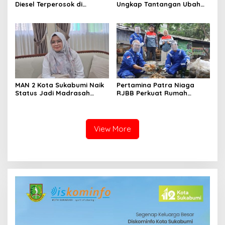
Diesel Terperosok di
Ungkap Tantangan Ubah
Tikungan Cikidang
1.814 PPPK Paruh Waktu Jadi
Sukabumi
Penuh Waktu
MAN 2 Kota Sukabumi Naik
Pertamina Patra Niaga
Status Jadi Madrasah
RJBB Perkuat Rumah
Unggulan, Raden Andriani:
Maggot Campaka, Dukung
dari 77 Madrasah se-Jabar
Pengelolaan Sampah di
Hanya 8 yang Dapat SK
Kota Bandung
View More