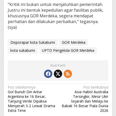
“Kritik ini bukan untuk menjatuhkan pemerintah.
Justru ini bentuk kepedulian agar fasilitas publik,
khususnya GOR Merdeka, segera mendapat
perhatian dan dilakukan perbaikan,” tegasnya.
(sya)
Disporapar kota Sukabumi
GOR Merdeka
kota sukabumi
UPTD Pengelola GOR Merdeka
Ikuti Kami
N
Pos sebelumnya
Pos berikutnya
Gol Bunuh Diri Antar
Asia Habis! Australia
a
Argentina ke 16 Besar,
Tersingkir, Mesir Ukir
v
Tanjung Verde Dipaksa
Sejarah dan Melaju ke
Menyerah 3-2 Lewat Drama
Babak 16 Besar Piala Dunia
i
Extra Time
2026