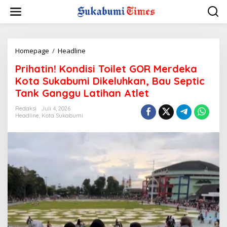
L
e
w
a
t
i
Homepage
/
Headline
P
k
r
Prihatin! Kondisi Toilet GOR Merdeka
e
i
k
h
Kota Sukabumi Dikeluhkan, Bau Septic
o
a
Tank Ganggu Latihan Atlet
n
t
t
i
Redaksi
Juli 4, 2026
e
n
Headline
,
Kota Sukabumi
n
!
K
o
n
d
i
s
i
T
o
i
l