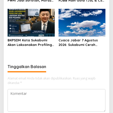
PWRI Jadi Sorotan, Muraz
RJBB Raih Gold TJSL & CSR
Minta Pemda Tetap Beri
Awards 2026, Ubah Jerami
Perhatian kepada
Jadi Peluang Ekonomi
Pensiunan ASN
BKPSDM Kota Sukabumi
Cuaca Jabar 7 Agustus
Akan Laksanakan Profiling
2026: Sukabumi Cerah
ASN, Libatkan Sekitar 600
Berawan, BMKG Ingatkan
Pegawai
Potensi Hujan Lokal pada
Siang hingga Sore
Tinggalkan Balasan
Alamat email Anda tidak akan dipublikasikan.
Ruas yang wajib
ditandai
*