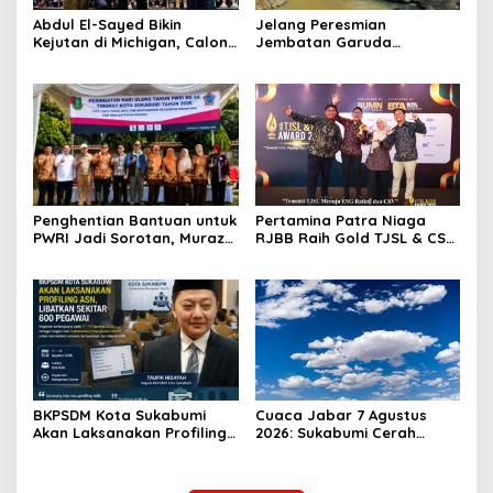
Abdul El-Sayed Bikin
Jelang Peresmian
Kejutan di Michigan, Calon
Jembatan Garuda
Senator Muslim Pertama
Aryadifa, TNI Pimpin Aksi
AS?
Bersih Sungai Cimandiri
Penghentian Bantuan untuk
Pertamina Patra Niaga
PWRI Jadi Sorotan, Muraz
RJBB Raih Gold TJSL & CSR
Minta Pemda Tetap Beri
Awards 2026, Ubah Jerami
Perhatian kepada
Jadi Peluang Ekonomi
Pensiunan ASN
BKPSDM Kota Sukabumi
Cuaca Jabar 7 Agustus
Akan Laksanakan Profiling
2026: Sukabumi Cerah
ASN, Libatkan Sekitar 600
Berawan, BMKG Ingatkan
Pegawai
Potensi Hujan Lokal pada
Siang hingga Sore