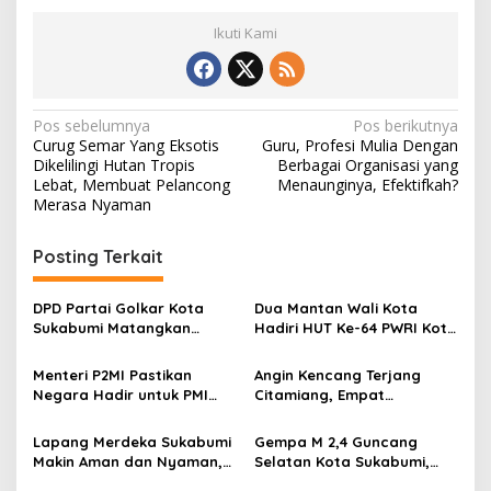
Ikuti Kami
N
Pos sebelumnya
Pos berikutnya
Curug Semar Yang Eksotis
Guru, Profesi Mulia Dengan
a
Dikelilingi Hutan Tropis
Berbagai Organisasi yang
v
Lebat, Membuat Pelancong
Menaunginya, Efektifkah?
Merasa Nyaman
i
g
Posting Terkait
a
s
DPD Partai Golkar Kota
Dua Mantan Wali Kota
Sukabumi Matangkan
Hadiri HUT Ke-64 PWRI Kota
i
Persiapan Musda, Hasen:
Sukabumi, Semangat
p
Paling Lambat Agustus
Mengabdi Tak Berhenti
Menteri P2MI Pastikan
Angin Kencang Terjang
Harus Selesai
Saat Pensiun
Negara Hadir untuk PMI
Citamiang, Empat
o
Bermasalah: Jenazah
Bangunan Rusak, BPBD
s
Warga Sukabumi di Arab
Kota Sukabumi Imbau
Lapang Merdeka Sukabumi
Gempa M 2,4 Guncang
Saudi Akan Dipulangkan
Warga Waspada Cuaca
Makin Aman dan Nyaman,
Selatan Kota Sukabumi,
Sesuai Prosedur
Ekstrem
Peran Security Tuai
BMKG: Data Masih Bersifat