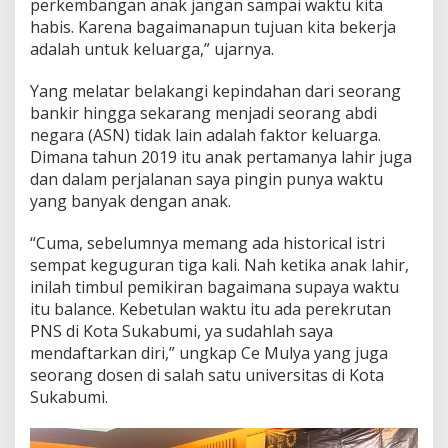
perkembangan anak jangan sampai waktu kita
g
habis. Karena bagaimanapun tujuan kita bekerja
a
adalah untuk keluarga,” ujarnya.
r
a
(
Yang melatar belakangi kepindahan dari seorang
B
bankir hingga sekarang menjadi seorang abdi
a
negara (ASN) tidak lain adalah faktor keluarga.
g
Dimana tahun 2019 itu anak pertamanya lahir juga
i
dan dalam perjalanan saya pingin punya waktu
a
n
yang banyak dengan anak.
2
)
“Cuma, sebelumnya memang ada historical istri
sempat keguguran tiga kali. Nah ketika anak lahir,
inilah timbul pemikiran bagaimana supaya waktu
itu balance. Kebetulan waktu itu ada perekrutan
PNS di Kota Sukabumi, ya sudahlah saya
mendaftarkan diri,” ungkap Ce Mulya yang juga
seorang dosen di salah satu universitas di Kota
Sukabumi.