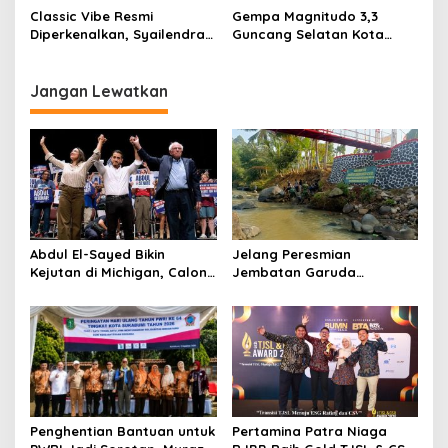
Apresiasi Warga
Sementara
Classic Vibe Resmi
Gempa Magnitudo 3,3
Diperkenalkan, Syailendra
Guncang Selatan Kota
Creative Siapkan Musisi
Sukabumi, BMKG: Berpusat
Sukabumi Tembus Kancah
di Laut pada Kedalaman 21
Internasioanl
Kilometer
Jangan Lewatkan
Abdul El-Sayed Bikin
Jelang Peresmian
Kejutan di Michigan, Calon
Jembatan Garuda
Senator Muslim Pertama
Aryadifa, TNI Pimpin Aksi
AS?
Bersih Sungai Cimandiri
Penghentian Bantuan untuk
Pertamina Patra Niaga