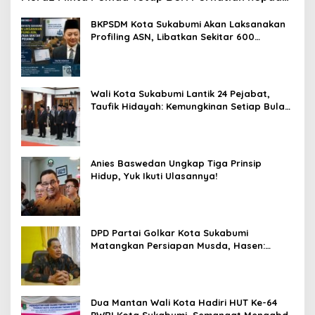
Pensiunan ASN
BKPSDM Kota Sukabumi Akan Laksanakan
Profiling ASN, Libatkan Sekitar 600
Pegawai
Wali Kota Sukabumi Lantik 24 Pejabat,
Taufik Hidayah: Kemungkinan Setiap Bulan
Akan Ada Pelantikan
Anies Baswedan Ungkap Tiga Prinsip
Hidup, Yuk Ikuti Ulasannya!
DPD Partai Golkar Kota Sukabumi
Matangkan Persiapan Musda, Hasen:
Paling Lambat Agustus Harus Selesai
Dua Mantan Wali Kota Hadiri HUT Ke-64
PWRI Kota Sukabumi, Semangat Mengabdi