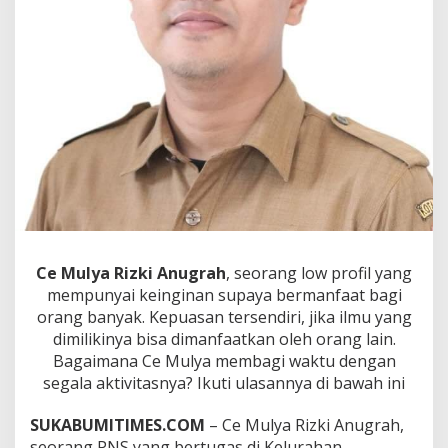
l
y
a
R
i
z
k
i
A
n
u
g
r
a
h
Ce Mulya Rizki Anugrah
, seorang low profil yang
,
mempunyai keinginan supaya bermanfaat bagi
d
orang banyak. Kepuasan tersendiri, jika ilmu yang
a
r
dimilikinya bisa dimanfaatkan oleh orang lain.
i
Bagaimana Ce Mulya membagi waktu dengan
B
segala aktivitasnya? Ikuti ulasannya di bawah ini
a
n
SUKABUMITIMES.COM
– Ce Mulya Rizki Anugrah,
k
i
seorang PNS yang bertugas di Kelurahan