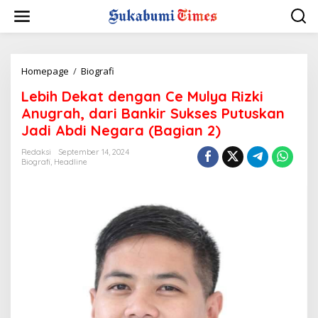
L
e
w
a
t
i
Homepage
/
Biografi
L
k
e
Lebih Dekat dengan Ce Mulya Rizki
e
b
k
i
Anugrah, dari Bankir Sukses Putuskan
o
h
Jadi Abdi Negara (Bagian 2)
n
D
t
e
Redaksi
September 14, 2024
e
k
Biografi
,
Headline
n
a
t
d
e
n
g
a
n
C
e
M
u