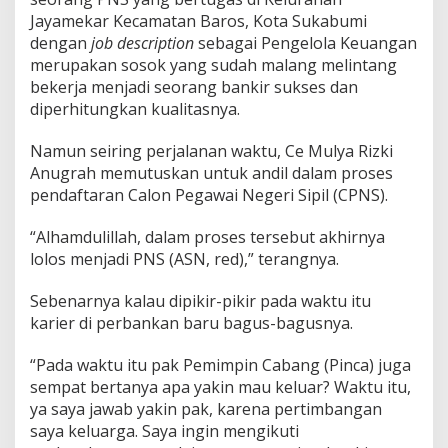
r
Jayamekar Kecamatan Baros, Kota Sukabumi
S
dengan
job description
sebagai Pengelola Keuangan
u
merupakan sosok yang sudah malang melintang
k
bekerja menjadi seorang bankir sukses dan
s
e
diperhitungkan kualitasnya.
s
P
Namun seiring perjalanan waktu, Ce Mulya Rizki
u
Anugrah memutuskan untuk andil dalam proses
t
pendaftaran Calon Pegawai Negeri Sipil (CPNS).
u
s
k
“Alhamdulillah, dalam proses tersebut akhirnya
a
lolos menjadi PNS (ASN, red),” terangnya.
n
J
Sebenarnya kalau dipikir-pikir pada waktu itu
a
d
karier di perbankan baru bagus-bagusnya.
i
A
“Pada waktu itu pak Pemimpin Cabang (Pinca) juga
b
sempat bertanya apa yakin mau keluar? Waktu itu,
d
ya saya jawab yakin pak, karena pertimbangan
i
N
saya keluarga. Saya ingin mengikuti
e