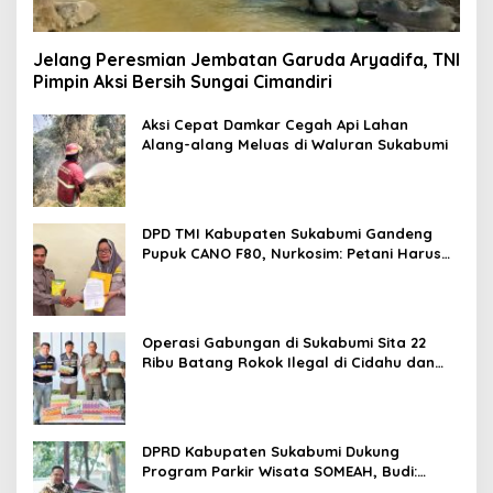
Jelang Peresmian Jembatan Garuda Aryadifa, TNI
Pimpin Aksi Bersih Sungai Cimandiri
Aksi Cepat Damkar Cegah Api Lahan
Alang-alang Meluas di Waluran Sukabumi
DPD TMI Kabupaten Sukabumi Gandeng
Pupuk CANO F80, Nurkosim: Petani Harus
Didukung Inovasi Karya Anak Daerah
Operasi Gabungan di Sukabumi Sita 22
Ribu Batang Rokok Ilegal di Cidahu dan
Parungkuda
DPRD Kabupaten Sukabumi Dukung
Program Parkir Wisata SOMEAH, Budi:
Kesan Wisatawan Sangat Menentukan