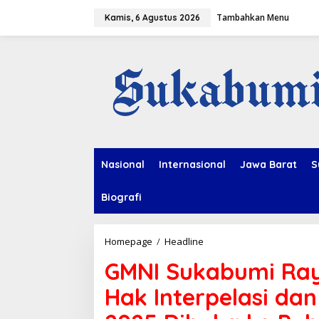
L
Tambahkan Menu
e
Kamis, 6 Agustus 2026
w
a
t
i
k
e
k
o
n
t
e
Nasional
Internasional
Jawa Barat
S
n
Biografi
Homepage
/
Headline
G
M
GMNI Sukabumi Ra
N
I
Hak Interpelasi da
S
u
k