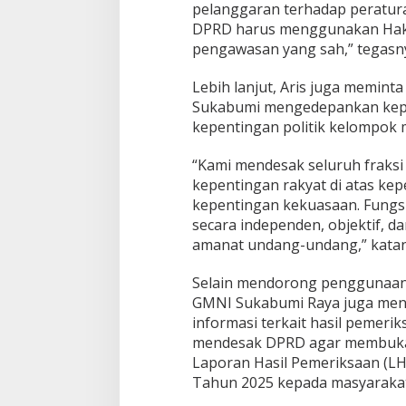
b
pelanggaran terhadap peratu
l
DPRD harus menggunakan Hak 
i
pengawasan yang sah,” tegasn
k
Lebih lanjut, Aris juga meminta
Sukabumi mengedepankan kepe
kepentingan politik kelompok
“Kami mendesak seluruh frak
kepentingan rakyat di atas ke
kepentingan kekuasaan. Fungs
secara independen, objektif, 
amanat undang-undang,” katan
Selain mendorong penggunaan h
GMNI Sukabumi Raya juga men
informasi terkait hasil pemeri
mendesak DPRD agar membuka s
Laporan Hasil Pemeriksaan (L
Tahun 2025 kepada masyarakat