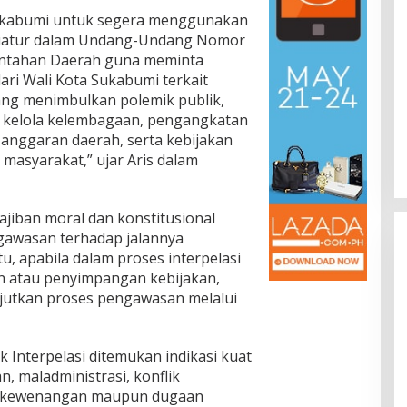
ukabumi untuk segera menggunakan
diatur dalam Undang-Undang Nomor
intahan Daerah guna meminta
ari Wali Kota Sukabumi terkait
yang menimbulkan polemik publik,
a kelola kelembagaan, pengangkatan
 anggaran daerah, serta kebijakan
 masyarakat,” ujar Aris dalam
ajiban moral dan konstitusional
gawasan terhadap jalannya
u, apabila dalam proses interpelasi
n atau penyimpangan kebijakan,
njutkan proses pengawasan melalui
 Interpelasi ditemukan indikasi kuat
, maladministrasi, konflik
n kewenangan maupun dugaan