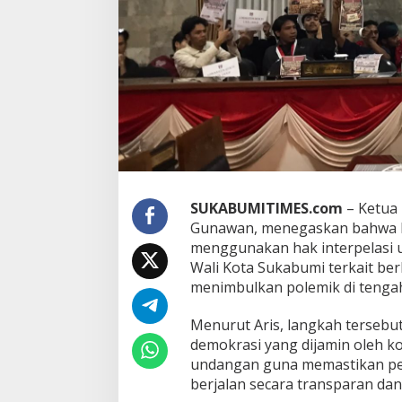
n
H
a
k
I
n
t
e
r
p
e
l
a
SUKABUMITIMES.com
– Ketua
s
Gunawan, menegaskan bahwa 
i
d
menggunakan hak interpelasi u
a
Wali Kota Sukabumi terkait berb
n
menimbulkan polemik di tenga
A
n
Menurut Aris, langkah terseb
g
k
demokrasi yang dijamin oleh k
e
undangan guna memastikan p
t
berjalan secara transparan dan
,