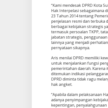
M
“Kami mendesak DPRD Kota S
i
n
Hak Interpelasi sebagaimana 
t
23 Tahun 2014 tentang Pemer
a
penjelasan resmi dan terbuka d
L
berbagai kebijakan strategis 
H
P
termasuk persoalan TKPP, tat
B
jabatan strategis, penggunaan
P
lainnya yang menjadi perhatian
K
pernyataan sikapnya.
2
0
2
Aris menilai DPRD memiliki kew
5
untuk menjalankan fungsi pen
D
pemerintahan daerah. Karena it
i
ditemukan indikasi pelanggara
b
DPRD diminta tidak ragu mela
u
k
hak angket.
a
k
“Apabila dalam pelaksanaan Hak
e
adanya penyimpangan kebijakan
P
kepentingan, penyalahgunaa
u