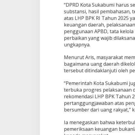
“DPRD Kota Sukabumi harus s
substansi, hasil pembahasan, te
atas LHP BPK RI Tahun 2025 y
keuangan daerah, pelaksanaa
penggunaan APBD, tata kelola
perbaikan yang wajib dilaksan
ungkapnya.
Menurut Aris, masyarakat memi
bagaimana uang daerah dikelo
tersebut ditindaklanjuti oleh p
“Pemerintah Kota Sukabumi ju
terbuka progres pelaksanaan d
rekomendasi LHP BPK Tahun 2
pertanggungjawaban atas pen
bersumber dari uang rakyat,” k
Ia menegaskan bahwa keterbuk
pemeriksaan keuangan bukanla