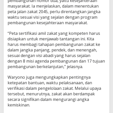
pembangunan nomor dua, yaitu kesejahteraan
a
masyarakat. Ia menjelaskan, dalam menentukan
n
peta jalan zakat 2045, perlu direntangkan jangka
M
waktu sesuai visi yang sejalan dengan program
a
s
pembangunan kesejahteraan masyarakat.
y
a
“Peta sertifikasi amil zakat yang kompeten harus
r
disiapkan untuk menjawab tantangan ini. Kita
a
harus membagi tahapan pembangunan zakat ke
k
a
dalam jangka panjang, pendek, dan menengah,
t
sesuai dengan visi abadi yang harus sejalan
dengan 8 misi agenda pembangunan dan 17 tujuan
pembangunan berkelanjutan,” jelasnya.
Waryono juga mengungkapkan pentingnya
ketepatan bantuan, waktu pelaksanaan, dan
verifikasi dalam pengelolaan zakat. Melalui upaya
tersebut, menurutnya, zakat akan berdampak
secara signifikan dalam mengurangi angka
kemiskinan.