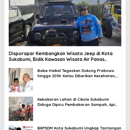
Disporapar Kembangkan Wisata Jeep di Kota
Sukabumi, Bidik Kawasan Wisata Air Panas
Cikundul: Upaya Peningkatan PAD
Babe Haikal Tegaskan Dukung Prabowo
hingga 2034: Kalau Diberikan Kesehatan,
Kita Lanjutkan Dong
Kebakaran Lahan di Cikole Sukabumi
Diduga Dipicu Pembakaran Sampah, Api
Nyaris Merambat ke Permukiman
BKPSDM Kota Sukabumi Ungkap Tantangan