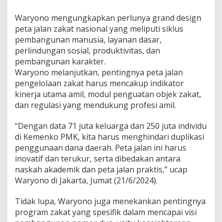
a
r
Waryono mengungkapkan perlunya grand design
M
peta jalan zakat nasional yang meliputi siklus
e
pembangunan manusia, layanan dasar,
n
perlindungan sosial, produktivitas, dan
i
n
pembangunan karakter.
g
Waryono melanjutkan, pentingnya peta jalan
k
pengelolaan zakat harus mencakup indikator
a
kinerja utama amil, modul penguatan objek zakat,
t
dan regulasi yang mendukung profesi amil.
k
a
n
“Dengan data 71 juta keluarga dan 250 juta individu
K
di Kemenko PMK, kita harus menghindari duplikasi
e
penggunaan dana daerah. Peta jalan ini harus
s
inovatif dan terukur, serta dibedakan antara
e
j
naskah akademik dan peta jalan praktis,” ucap
a
Waryono di Jakarta, Jumat (21/6/2024).
h
t
Tidak lupa, Waryono juga menekankan pentingnya
e
program zakat yang spesifik dalam mencapai visi
r
a