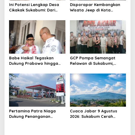
Ini Potensi Lengkap Desa
Disporapar Kembangkan
Cikakak Sukabumi: Dari
Wisata Jeep di Kota
Pesisir hingga Durian
Sukabumi, Bidik Kawasan
Musang King
Wisata Air Panas Cikundul:
Upaya Peningkatan PAD
Babe Haikal Tegaskan
GCP Pompa Semangat
Dukung Prabowo hingga
Relawan di Sukabumi,
2034: Kalau Diberikan
Ketum: Jangan Biarkan
Kesehatan, Kita Lanjutkan
Prabowo Berjuang Sendiri
Dong
Pertamina Patra Niaga
Cuaca Jabar 9 Agustus
Dukung Penanganan
2026: Sukabum Cerah
Insiden Kebakaran
Berawan, Suhu Capai 35
Kendaraan di SPBU TAC
Derajat Celsius
34.161.13 Cilendek Kota