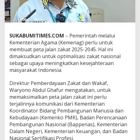
0
4
5
,
P
e
SUKABUMITIMES.COM
– Pemerintah melalui
n
Kementerian Agama (Kemenag) perlu untuk
y
e
membuat peta jalan zakat 2025-2045. Hal ini
l
dimaksudkan untuk optimalisasi zakat nasional
a
sebagai upaya meningkatkan kesejahteraan
r
masyarakat Indonesia.
a
s
a
Direktur Pemberdayaan Zakat dan Wakaf,
n
Waryono Abdul Ghafur mengatakan, untuk
D
memaksimalkan peta jalan zakat ini perlu
a
terjalinnya komunikasi dari Kementerian
t
Koordinator Bidang Pembangunan Manusia dan
a
I
Kebudayaan (Kemenko PMK), Badan Perencanaan
k
Pembangunan Nasional (Bappenas), Kementerian
h
Dalam Negeri, Kementerian Keuangan, dan Badan
t
Nasional Sertifikasi Profesi.
i