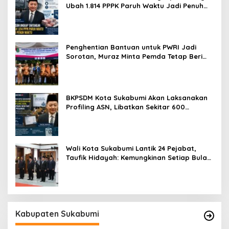
Ubah 1.814 PPPK Paruh Waktu Jadi Penuh
Waktu
Penghentian Bantuan untuk PWRI Jadi
Sorotan, Muraz Minta Pemda Tetap Beri
Perhatian kepada Pensiunan ASN
BKPSDM Kota Sukabumi Akan Laksanakan
Profiling ASN, Libatkan Sekitar 600
Pegawai
Wali Kota Sukabumi Lantik 24 Pejabat,
Taufik Hidayah: Kemungkinan Setiap Bulan
Akan Ada Pelantikan
Kabupaten Sukabumi