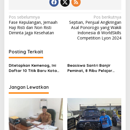
N
Pos sebelumnya
Pos berikutnya
Fase Kepulangan, Jemaah
Septian, Penjual Angkringan
a
Haji Risti dan Non Risti
Asal Ponorogo yang Wakili
v
Diminta Jaga Kesehatan
Indonesia di WorldSkills
Competition Lyon 2024
i
g
Posting Terkait
a
s
Ditetapkan Kemenag, Ini
Beasiswa Santri Banjir
Daftar 10 Titik Baru Kota
Peminat, 8 Ribu Pelajar
i
Wakaf di Indonesia Tahun
Mendaftar
p
2025
Jangan Lewatkan
o
s