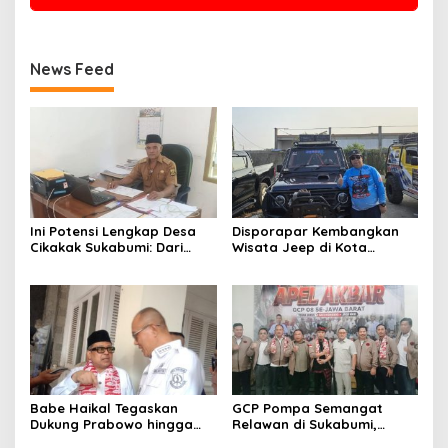
News Feed
Ini Potensi Lengkap Desa
Disporapar Kembangkan
Cikakak Sukabumi: Dari
Wisata Jeep di Kota
Pesisir hingga Durian
Sukabumi, Bidik Kawasan
Musang King
Wisata Air Panas Cikundul:
Upaya Peningkatan PAD
Babe Haikal Tegaskan
GCP Pompa Semangat
Dukung Prabowo hingga
Relawan di Sukabumi,
2034: Kalau Diberikan
Ketum: Jangan Biarkan