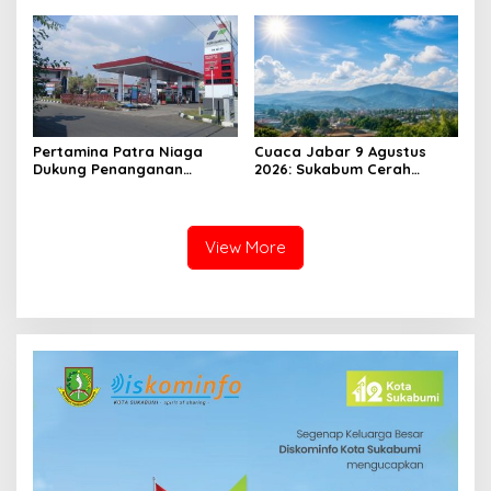
Kesehatan, Kita Lanjutkan
Prabowo Berjuang Sendiri
Dong
Pertamina Patra Niaga
Cuaca Jabar 9 Agustus
Dukung Penanganan
2026: Sukabum Cerah
Insiden Kebakaran
Berawan, Suhu Capai 35
Kendaraan di SPBU TAC
Derajat Celsius
34.161.13 Cilendek Kota
Bogor
View More