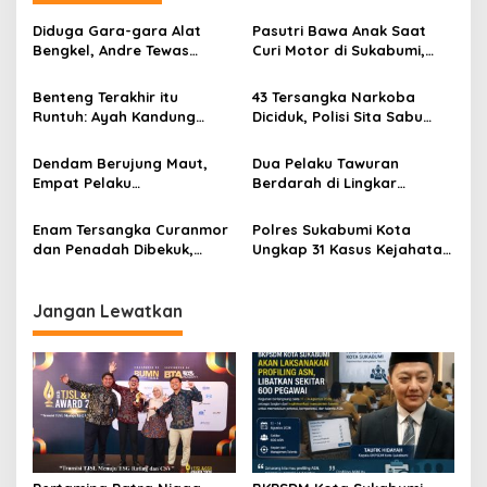
s
Diduga Gara-gara Alat
Pasutri Bawa Anak Saat
i
Bengkel, Andre Tewas
Curi Motor di Sukabumi,
p
Dikeroyok di Sukaraja
Polisi Ungkap Peran
Sukabumi, Enam Pelaku
Keduanya
Benteng Terakhir itu
43 Tersangka Narkoba
o
Ditangkap
Runtuh: Ayah Kandung
Diciduk, Polisi Sita Sabu
s
Diduga Cabuli Anak Sejak
hingga 27 Ribu Pil Obat
SD, Alarm Keras bagi Orang
Keras Senilai Rp697 Juta
Dendam Berujung Maut,
Dua Pelaku Tawuran
Tua
Empat Pelaku
Berdarah di Lingkar
Pengeroyokan di Sukaraja
Selatan Sukabumi
Dibekuk Polisi
Ditangkap, Korban
Enam Tersangka Curanmor
Polres Sukabumi Kota
Kehilangan Jari Telunjuk
dan Penadah Dibekuk,
Ungkap 31 Kasus Kejahatan
Polres Sukabumi Kota
dan Narkoba dalam 40
Ungkap Aksi Komplotan di
Hari
Tujuh TKP
Jangan Lewatkan