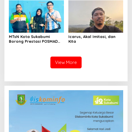
Siang hingga Sore
MTsN Kota Sukabumi
Icarus, Akal Imitasi, dan
Borong Prestasi POSMAD
Kita
2026, Alvin dan Shafa Wakili
Kota ke Tingkat Jawa
Barat
View More