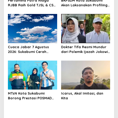
Pertamina Patra Niaga
BKPSDM Kota Sukabumi
RJBB Raih Gold TJSL & CSR
Akan Laksanakan Profiling
Awards 2026, Ubah Jerami
ASN, Libatkan Sekitar 600
Jadi Peluang Ekonomi
Pegawai
Cuaca Jabar 7 Agustus
Dokter Tifa Resmi Mundur
2026: Sukabumi Cerah
dari Polemik Ijazah Jokowi,
Berawan, BMKG Ingatkan
Akhiri Pengawalan Setelah
Potensi Hujan Lokal pada
450 Hari Proses Hukum
Siang hingga Sore
MTsN Kota Sukabumi
Icarus, Akal Imitasi, dan
Borong Prestasi POSMAD
Kita
2026, Alvin dan Shafa Wakili
Kota ke Tingkat Jawa
Barat