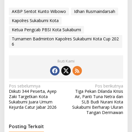
AKBP Sentot Kunto Wibowo
Idhan Rusmaindarsah
Kapolres Sukabumi Kota
Ketua Pengcab PBSI Kota Sukabumi
Turnamen Badminton Kapolres Sukabumi Kota Cup 202
6
Ikuti Kami
N
Pos sebelumnya
Pos berikutnya
Diikuti 344 Peserta, Ayep
Tiga Pekan Dilanda Krisis
a
Zaki Targetkan Kota
Air, Panti Tuna Netra dan
v
Sukabumi Juara Umum
SLB Budi Nurani Kota
Kejurda Catur Jabar 2026
Sukabumi Berharap Uluran
i
Tangan Dermawan
g
Posting Terkait
a