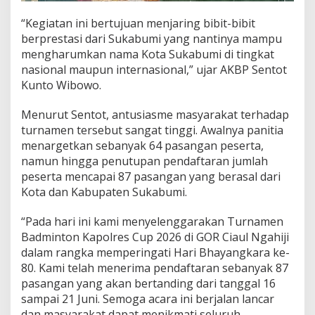
g
“Kegiatan ini bertujuan menjaring bibit-bibit
-
K
berprestasi dari Sukabumi yang nantinya mampu
a
mengharumkan nama Kota Sukabumi di tingkat
l
nasional maupun internasional,” ujar AKBP Sentot
a
Kunto Wibowo.
h
B
u
Menurut Sentot, antusiasme masyarakat terhadap
k
turnamen tersebut sangat tinggi. Awalnya panitia
a
menargetkan sebanyak 64 pasangan peserta,
n
namun hingga penutupan pendaftaran jumlah
T
peserta mencapai 87 pasangan yang berasal dari
u
j
Kota dan Kabupaten Sukabumi.
u
a
“Pada hari ini kami menyelenggarakan Turnamen
n
Badminton Kapolres Cup 2026 di GOR Ciaul Ngahiji
U
dalam rangka memperingati Hari Bhayangkara ke-
t
a
80. Kami telah menerima pendaftaran sebanyak 87
m
pasangan yang akan bertanding dari tanggal 16
a
sampai 21 Juni. Semoga acara ini berjalan lancar
dan masyarakat dapat menikmati seluruh