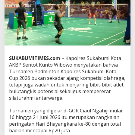
a
b
u
m
i
K
o
t
a
C
SUKABUMITIMES.com
– Kapolres Sukabumi Kota
u
p
AKBP Sentot Kunto Wibowo menyatakan bahwa
2
Turnamen Badminton Kapolres Sukabumi Kota
0
Cup 2026 bukan sekadar ajang kompetisi olahraga,
2
tetapi juga wadah untuk menjaring bibit-bibit atlet
6
B
bulutangkis potensial sekaligus mempererat
e
silaturahmi antarwarga.
r
h
Turnamen yang digelar di GOR Ciaul Ngahiji mulai
a
16 hingga 21 Juni 2026 itu merupakan rangkaian
d
i
peringatan Hari Bhayangkara ke-80 dengan total
a
hadiah mencapai Rp20 juta.
h