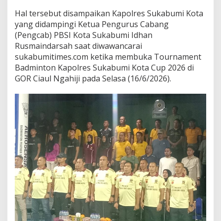
R
Hal tersebut disampaikan Kapolres Sukabumi Kota
p
yang didampingi Ketua Pengurus Cabang
2
0
(Pengcab) PBSI Kota Sukabumi Idhan
J
Rusmaindarsah saat diwawancarai
u
sukabumitimes.com ketika membuka Tournament
t
Badminton Kapolres Sukabumi Kota Cup 2026 di
a
GOR Ciaul Ngahiji pada Selasa (16/6/2026).
,
A
K
B
P
S
e
n
t
o
t
:
M
e
n
a
n