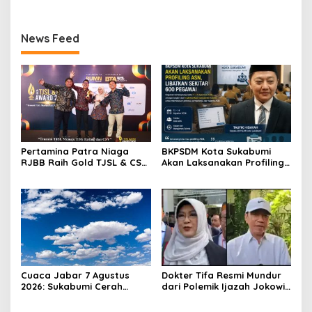
News Feed
Pertamina Patra Niaga
BKPSDM Kota Sukabumi
RJBB Raih Gold TJSL & CSR
Akan Laksanakan Profiling
Awards 2026, Ubah Jerami
ASN, Libatkan Sekitar 600
Jadi Peluang Ekonomi
Pegawai
Cuaca Jabar 7 Agustus
Dokter Tifa Resmi Mundur
2026: Sukabumi Cerah
dari Polemik Ijazah Jokowi,
Berawan, BMKG Ingatkan
Akhiri Pengawalan Setelah
Potensi Hujan Lokal pada
450 Hari Proses Hukum