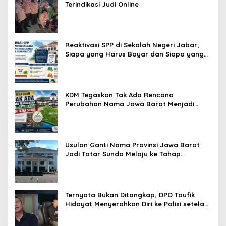
Terindikasi Judi Online
Reaktivasi SPP di Sekolah Negeri Jabar,
Siapa yang Harus Bayar dan Siapa yang
Gratis?
KDM Tegaskan Tak Ada Rencana
Perubahan Nama Jawa Barat Menjadi
Tatar Sunda, Komisi 1 DPRD Jabar Perlu
Kajian Secara Menyeluruh
Usulan Ganti Nama Provinsi Jawa Barat
Jadi Tatar Sunda Melaju ke Tahap
Legislasi, Semua Fraksi DPRD Setuju
Ternyata Bukan Ditangkap, DPO Taufik
Hidayat Menyerahkan Diri ke Polisi setelah
Dibujuk Mantan Bos