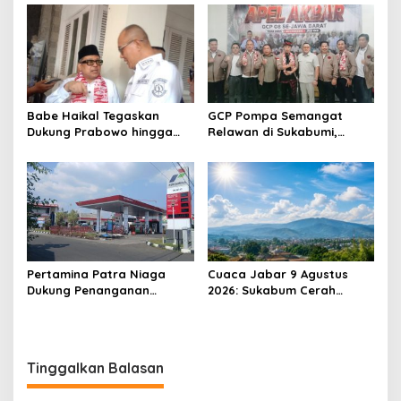
Musang King
Wisata Air Panas Cikundul:
Upaya Peningkatan PAD
Babe Haikal Tegaskan
GCP Pompa Semangat
Dukung Prabowo hingga
Relawan di Sukabumi,
2034: Kalau Diberikan
Ketum: Jangan Biarkan
Kesehatan, Kita Lanjutkan
Prabowo Berjuang Sendiri
Dong
Pertamina Patra Niaga
Cuaca Jabar 9 Agustus
Dukung Penanganan
2026: Sukabum Cerah
Insiden Kebakaran
Berawan, Suhu Capai 35
Kendaraan di SPBU TAC
Derajat Celsius
34.161.13 Cilendek Kota
Bogor
Tinggalkan Balasan