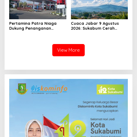
Pertamina Patra Niaga
Cuaca Jabar 9 Agustus
Dukung Penanganan
2026: Sukabum Cerah
Insiden Kebakaran
Berawan, Suhu Capai 35
Kendaraan di SPBU TAC
Derajat Celsius
34.161.13 Cilendek Kota
Bogor
View More