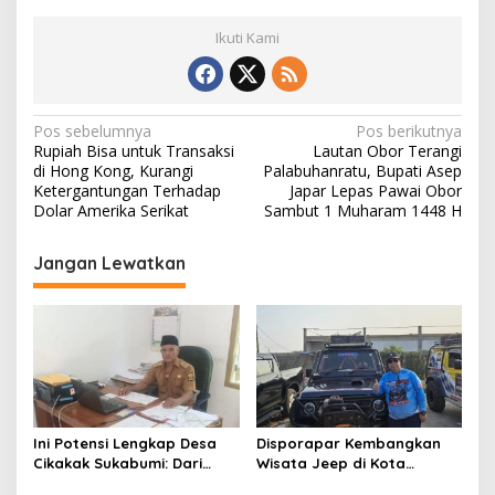
Ikuti Kami
N
Pos sebelumnya
Pos berikutnya
Rupiah Bisa untuk Transaksi
Lautan Obor Terangi
a
di Hong Kong, Kurangi
Palabuhanratu, Bupati Asep
v
Ketergantungan Terhadap
Japar Lepas Pawai Obor
Dolar Amerika Serikat
Sambut 1 Muharam 1448 H
i
g
Jangan Lewatkan
a
s
i
p
o
s
Ini Potensi Lengkap Desa
Disporapar Kembangkan
Cikakak Sukabumi: Dari
Wisata Jeep di Kota
Pesisir hingga Durian
Sukabumi, Bidik Kawasan