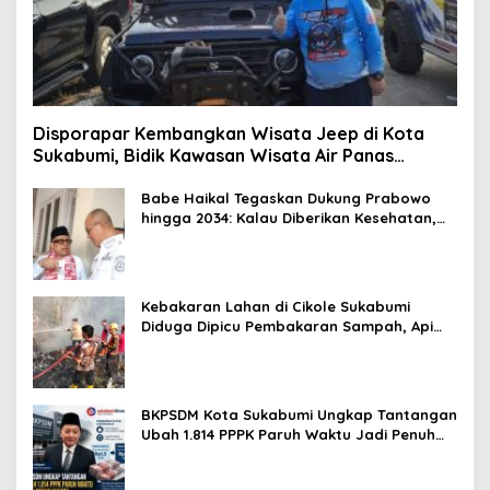
Disporapar Kembangkan Wisata Jeep di Kota
Sukabumi, Bidik Kawasan Wisata Air Panas
Cikundul: Upaya Peningkatan PAD
Babe Haikal Tegaskan Dukung Prabowo
hingga 2034: Kalau Diberikan Kesehatan,
Kita Lanjutkan Dong
Kebakaran Lahan di Cikole Sukabumi
Diduga Dipicu Pembakaran Sampah, Api
Nyaris Merambat ke Permukiman
BKPSDM Kota Sukabumi Ungkap Tantangan
Ubah 1.814 PPPK Paruh Waktu Jadi Penuh
Waktu