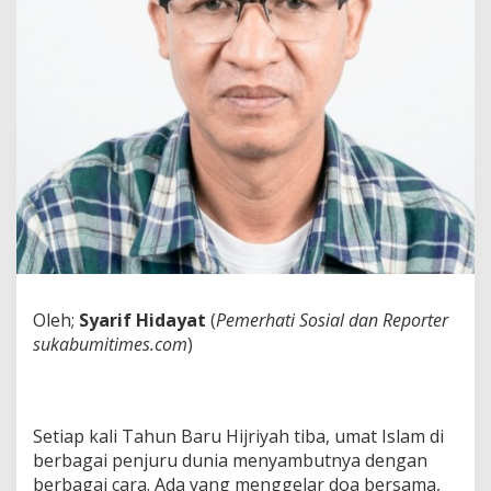
m
a
n
g
a
t
P
e
r
u
b
a
h
a
n
a
Oleh;
Syarif Hidayat
(
Pemerhati Sosial dan Reporter
t
sukabumitimes.com
)
a
u
S
e
k
Setiap kali Tahun Baru Hijriyah tiba, umat Islam di
s
berbagai penjuru dunia menyambutnya dengan
u
berbagai cara. Ada yang menggelar doa bersama,
a