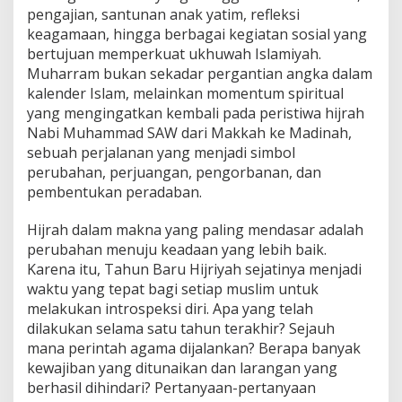
l
pengajian, santunan anak yatim, refleksi
i
keagamaan, hingga berbagai kegiatan sosial yang
t
bertujuan memperkuat ukhuwah Islamiyah.
a
Muharram bukan sekadar pergantian angka dalam
s
kalender Islam, melainkan momentum spiritual
A
l
yang mengingatkan kembali pada peristiwa hijrah
a
Nabi Muhammad SAW dari Makkah ke Madinah,
K
sebuah perjalanan yang menjadi simbol
e
perubahan, perjuangan, pengorbanan, dan
j
a
pembentukan peradaban.
w
e
Hijrah dalam makna yang paling mendasar adalah
n
perubahan menuju keadaan yang lebih baik.
?
Karena itu, Tahun Baru Hijriyah sejatinya menjadi
waktu yang tepat bagi setiap muslim untuk
melakukan introspeksi diri. Apa yang telah
dilakukan selama satu tahun terakhir? Sejauh
mana perintah agama dijalankan? Berapa banyak
kewajiban yang ditunaikan dan larangan yang
berhasil dihindari? Pertanyaan-pertanyaan