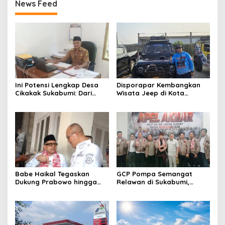
News Feed
Ini Potensi Lengkap Desa
Disporapar Kembangkan
Cikakak Sukabumi: Dari
Wisata Jeep di Kota
Pesisir hingga Durian
Sukabumi, Bidik Kawasan
Musang King
Wisata Air Panas Cikundul:
Upaya Peningkatan PAD
Babe Haikal Tegaskan
GCP Pompa Semangat
Dukung Prabowo hingga
Relawan di Sukabumi,
2034: Kalau Diberikan
Ketum: Jangan Biarkan
Kesehatan, Kita Lanjutkan
Prabowo Berjuang Sendiri
Dong