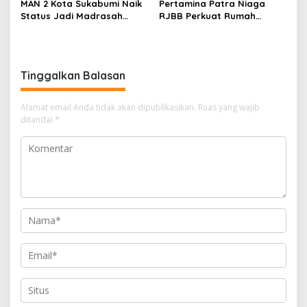
MAN 2 Kota Sukabumi Naik
Pertamina Patra Niaga
Status Jadi Madrasah
RJBB Perkuat Rumah
Unggulan, Raden Andriani:
Maggot Campaka, Dukung
dari 77 Madrasah se-Jabar
Pengelolaan Sampah di
Hanya 8 yang Dapat SK
Kota Bandung
Tinggalkan Balasan
Alamat email Anda tidak akan dipublikasikan.
Ruas yang wajib
ditandai
*