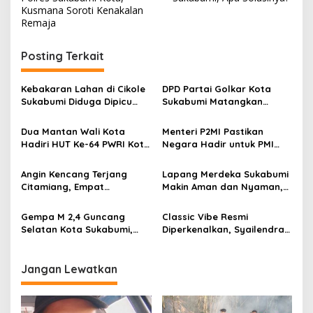
v
Kusmana Soroti Kenakalan
i
Remaja
g
Posting Terkait
a
s
Kebakaran Lahan di Cikole
DPD Partai Golkar Kota
i
Sukabumi Diduga Dipicu
Sukabumi Matangkan
p
Pembakaran Sampah, Api
Persiapan Musda, Hasen:
Nyaris Merambat ke
Paling Lambat Agustus
Dua Mantan Wali Kota
Menteri P2MI Pastikan
o
Permukiman
Harus Selesai
Hadiri HUT Ke-64 PWRI Kota
Negara Hadir untuk PMI
s
Sukabumi, Semangat
Bermasalah: Jenazah
Mengabdi Tak Berhenti
Warga Sukabumi di Arab
Angin Kencang Terjang
Lapang Merdeka Sukabumi
Saat Pensiun
Saudi Akan Dipulangkan
Citamiang, Empat
Makin Aman dan Nyaman,
Sesuai Prosedur
Bangunan Rusak, BPBD
Peran Security Tuai
Kota Sukabumi Imbau
Apresiasi Warga
Gempa M 2,4 Guncang
Classic Vibe Resmi
Warga Waspada Cuaca
Selatan Kota Sukabumi,
Diperkenalkan, Syailendra
Ekstrem
BMKG: Data Masih Bersifat
Creative Siapkan Musisi
Sementara
Sukabumi Tembus Kancah
Internasioanl
Jangan Lewatkan