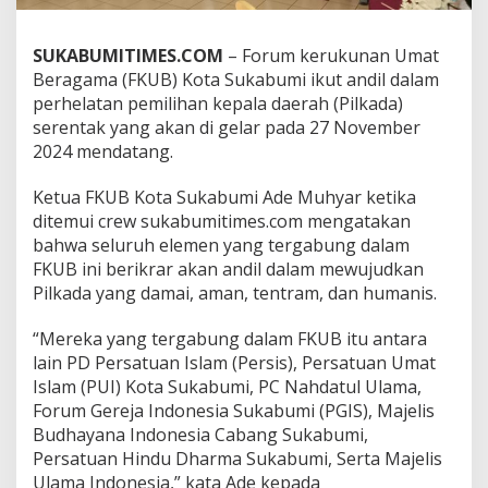
a
S
u
SUKABUMITIMES.COM
– Forum kerukunan Umat
k
Beragama (FKUB) Kota Sukabumi ikut andil dalam
a
perhelatan pemilihan kepala daerah (Pilkada)
b
serentak yang akan di gelar pada 27 November
u
2024 mendatang.
m
i
d
Ketua FKUB Kota Sukabumi Ade Muhyar ketika
a
ditemui crew sukabumitimes.com mengatakan
n
bahwa seluruh elemen yang tergabung dalam
T
FKUB ini berikrar akan andil dalam mewujudkan
o
k
Pilkada yang damai, aman, tentram, dan humanis.
o
h
“Mereka yang tergabung dalam FKUB itu antara
L
lain PD Persatuan Islam (Persis), Persatuan Umat
i
Islam (PUI) Kota Sukabumi, PC Nahdatul Ulama,
n
t
Forum Gereja Indonesia Sukabumi (PGIS), Majelis
a
Budhayana Indonesia Cabang Sukabumi,
s
Persatuan Hindu Dharma Sukabumi, Serta Majelis
A
Ulama Indonesia,” kata Ade kepada
g