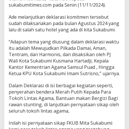
a
sukabumitimes.com pada Senin (11/11/2024).
m
a
Ade melanjutkan deklarasi komitmen tersebut
S
sudah dilaksanakan pada bulan Agustus 2024 yang
i
lalu di salah satu hotel yang ada di kita Sukabumi.
a
p
S
“Adapun tema yang diusung dalam deklarasi waktu
u
itu adalah Mewujudkan Pilkada Damai, Aman,
k
Tentram, dan Harmonis, dan disaksikan oleh PJ
s
Wali Kota Sukabumi Kusmana Hartadji, Kepala
e
s
Kantor Kementrian Agama Samsul Puad , Hingga
k
Ketua KPU Kota Sukabumi Imam Sutrisno,” ujarnya.
a
n
Dalam Deklarasi di isi berbagai kegiatan seperti,
P
penyerahan bendera Merah Putih Kepada Para
i
l
Tokoh Lintas Agama, Bantuan makan Bergizi Bagi
k
rawan stunting, di lanjutkan pernyataan sikap oleh
a
seluruh tokoh lintas agama,
d
a
Inilah isi pernyataan sikap FKUB Mita Sukabumi:
2
0