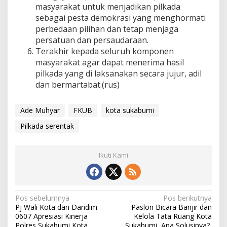
masyarakat untuk menjadikan pilkada
sebagai pesta demokrasi yang menghormati
perbedaan pilihan dan tetap menjaga
persatuan dan persaudaraan.
Terakhir kepada seluruh komponen
masyarakat agar dapat menerima hasil
pilkada yang di laksanakan secara jujur, adil
dan bermartabat.(rus)
Ade Muhyar
FKUB
kota sukabumi
Pilkada serentak
Ikuti Kami
N
Pos sebelumnya
Pos berikutnya
Pj Wali Kota dan Dandim
Paslon Bicara Banjir dan
a
0607 Apresiasi Kinerja
Kelola Tata Ruang Kota
Polres Sukabumi Kota,
Sukabumi, Apa Solusinya?