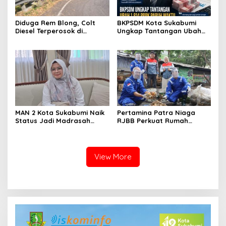
Diduga Rem Blong, Colt
BKPSDM Kota Sukabumi
Diesel Terperosok di
Ungkap Tantangan Ubah
Tikungan Cikidang
1.814 PPPK Paruh Waktu Jadi
Sukabumi
Penuh Waktu
MAN 2 Kota Sukabumi Naik
Pertamina Patra Niaga
Status Jadi Madrasah
RJBB Perkuat Rumah
Unggulan, Raden Andriani:
Maggot Campaka, Dukung
dari 77 Madrasah se-Jabar
Pengelolaan Sampah di
Hanya 8 yang Dapat SK
Kota Bandung
View More