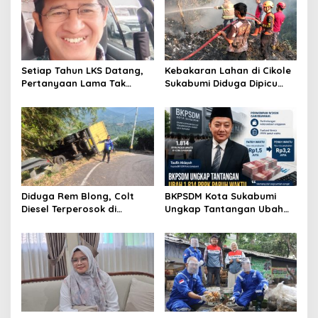
Setiap Tahun LKS Datang,
Kebakaran Lahan di Cikole
Pertanyaan Lama Tak
Sukabumi Diduga Dipicu
Pernah Hilang: Pendidikan
Pembakaran Sampah, Api
atau Bisnis?
Nyaris Merambat ke
Permukiman
Diduga Rem Blong, Colt
BKPSDM Kota Sukabumi
Diesel Terperosok di
Ungkap Tantangan Ubah
Tikungan Cikidang
1.814 PPPK Paruh Waktu Jadi
Sukabumi
Penuh Waktu