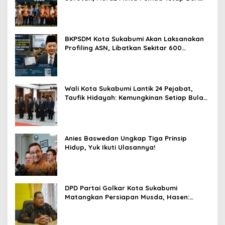
Perhatian kepada Pensiunan ASN
BKPSDM Kota Sukabumi Akan Laksanakan
Profiling ASN, Libatkan Sekitar 600
Pegawai
Wali Kota Sukabumi Lantik 24 Pejabat,
Taufik Hidayah: Kemungkinan Setiap Bulan
Akan Ada Pelantikan
Anies Baswedan Ungkap Tiga Prinsip
Hidup, Yuk Ikuti Ulasannya!
DPD Partai Golkar Kota Sukabumi
Matangkan Persiapan Musda, Hasen:
Paling Lambat Agustus Harus Selesai