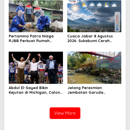
Hanya 8 yang Dapat SK
Pertamina Patra Niaga
Cuaca Jabar 8 Agustus
RJBB Perkuat Rumah
2026: Sukabumi Cerah
Maggot Campaka, Dukung
Berawan, Suhu antara 16
Pengelolaan Sampah di
hingga 34 Derajat Celsius
Kota Bandung
Abdul El-Sayed Bikin
Jelang Peresmian
Kejutan di Michigan, Calon
Jembatan Garuda
Senator Muslim Pertama
Aryadifa, TNI Pimpin Aksi
AS?
Bersih Sungai Cimandiri
View More