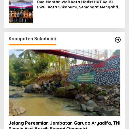
Dua Mantan Wali Kota Hadiri HUT Ke-64
PWRI Kota Sukabumi, Semangat Mengabdi
Tak Berhenti Saat Pensiun
Kabupaten Sukabumi
Jelang Peresmian Jembatan Garuda Aryadifa, TNI
Pimpin Aksi Bersih Sungai Cimandiri