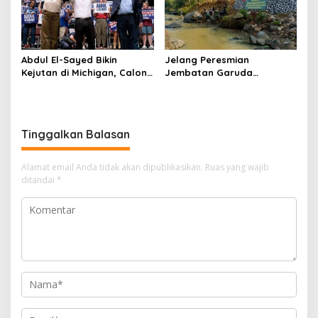
Abdul El-Sayed Bikin
Jelang Peresmian
Kejutan di Michigan, Calon
Jembatan Garuda
Senator Muslim Pertama
Aryadifa, TNI Pimpin Aksi
AS?
Bersih Sungai Cimandiri
Tinggalkan Balasan
Alamat email Anda tidak akan dipublikasikan.
Ruas yang wajib
ditandai
*