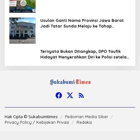
Tatar Sunda, Komisi 1 DPRD Jabar Perlu
Kajian Secara Menyeluruh
Usulan Ganti Nama Provinsi Jawa Barat
Jadi Tatar Sunda Melaju ke Tahap
Legislasi, Semua Fraksi DPRD Setuju
Ternyata Bukan Ditangkap, DPO Taufik
Hidayat Menyerahkan Diri ke Polisi setelah
Dibujuk Mantan Bos
Hak Cipta © Sukabumitimes
Pedoman Media Siber
Privacy Policy / Kebijakan Privasi
Redaksi