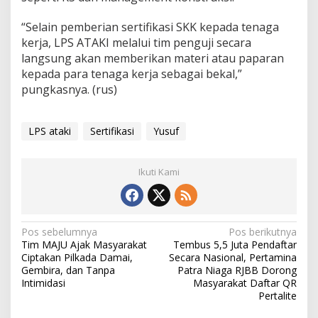
“Selain pemberian sertifikasi SKK kepada tenaga
kerja, LPS ATAKI melalui tim penguji secara
langsung akan memberikan materi atau paparan
kepada para tenaga kerja sebagai bekal,”
pungkasnya. (rus)
LPS ataki
Sertifikasi
Yusuf
Ikuti Kami
N
Pos sebelumnya
Pos berikutnya
Tim MAJU Ajak Masyarakat
Tembus 5,5 Juta Pendaftar
a
Ciptakan Pilkada Damai,
Secara Nasional, Pertamina
v
Gembira, dan Tanpa
Patra Niaga RJBB Dorong
Intimidasi
Masyarakat Daftar QR
i
Pertalite
g