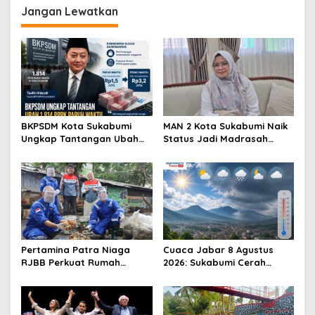
Jangan Lewatkan
a
s
i
p
o
s
BKPSDM Kota Sukabumi
MAN 2 Kota Sukabumi Naik
Ungkap Tantangan Ubah
Status Jadi Madrasah
1.814 PPPK Paruh Waktu Jadi
Unggulan, Raden Andriani:
Penuh Waktu
dari 77 Madrasah se-Jabar
Hanya 8 yang Dapat SK
Pertamina Patra Niaga
Cuaca Jabar 8 Agustus
RJBB Perkuat Rumah
2026: Sukabumi Cerah
Maggot Campaka, Dukung
Berawan, Suhu antara 16
Pengelolaan Sampah di
hingga 34 Derajat Celsius
Kota Bandung