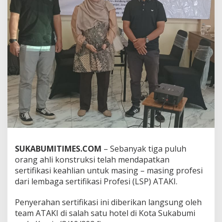
k
s
i
S
u
k
a
b
u
m
i
D
a
p
a
t
SUKABUMITIMES.COM
– Sebanyak tiga puluh
S
e
orang ahli konstruksi telah mendapatkan
r
sertifikasi keahlian untuk masing – masing profesi
t
dari lembaga sertifikasi Profesi (LSP) ATAKI.
i
f
Penyerahan sertifikasi ini diberikan langsung oleh
i
k
team ATAKI di salah satu hotel di Kota Sukabumi
a