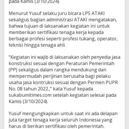
pada Kamis (3/10/2024).
s
i
Menurut Yusuf selaku juru bicara LPS ATAKI
d
sekaligus bagian administrasi ATAKI mengatakan,
a
r
bahwa tujuan di laksanakan kegiatan ini untuk
i
memberikan sertifikasi tenaga kerja kepada
L
berbagai profesi seperti profesi tukang, operator,
P
teknisi hingga tenaga ahli.
S
A
T
“Kegiatan ini wajib di laksanakan oleh penyedia jasa
A
konstruksi sesuai dengan Peraturan Pemerintah
K
(PP) sekaligus dalam rangka mendukung dan
I
mempermudah perijinan berusaha bagi pelaku
usaha jasa kontruksi sesuai dengan Permen PUPR
No. 08 tahun 2022.,” kata Yusuf kepada
sukabumitimes.com setelah kegiatan selesai pada
Kamis (3/10/2024).
Yusuf mengungkapkan untuk saat ini ada delapan
juta target tenaga kerja seluruh Indonesia yang
harus di berikan sertifikasi oleh pemerintah.