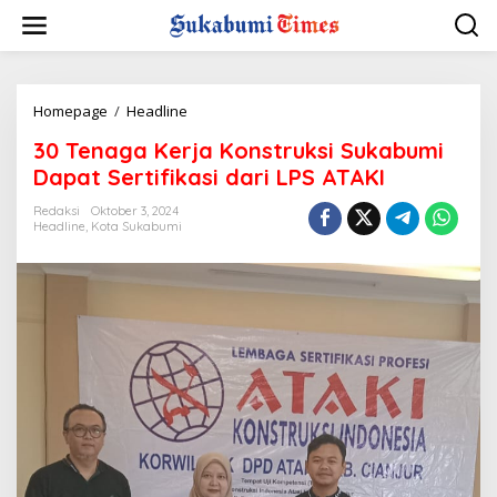
L
e
w
a
t
i
Homepage
/
Headline
3
k
0
30 Tenaga Kerja Konstruksi Sukabumi
e
T
k
e
Dapat Sertifikasi dari LPS ATAKI
o
n
n
a
Redaksi
Oktober 3, 2024
t
Headline
,
Kota Sukabumi
g
e
a
n
K
e
r
j
a
K
o
n
s
t
r
u