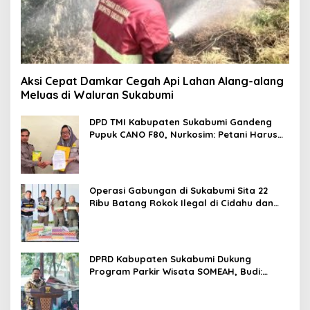
Aksi Cepat Damkar Cegah Api Lahan Alang-alang
Meluas di Waluran Sukabumi
DPD TMI Kabupaten Sukabumi Gandeng
Pupuk CANO F80, Nurkosim: Petani Harus
Didukung Inovasi Karya Anak Daerah
Operasi Gabungan di Sukabumi Sita 22
Ribu Batang Rokok Ilegal di Cidahu dan
Parungkuda
DPRD Kabupaten Sukabumi Dukung
Program Parkir Wisata SOMEAH, Budi:
Kesan Wisatawan Sangat Menentukan