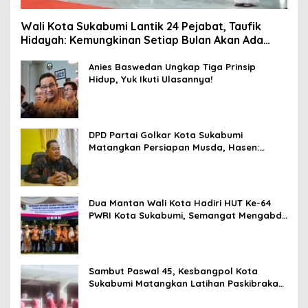
Wali Kota Sukabumi Lantik 24 Pejabat, Taufik
Hidayah: Kemungkinan Setiap Bulan Akan Ada
Pelantikan
Anies Baswedan Ungkap Tiga Prinsip
Hidup, Yuk Ikuti Ulasannya!
DPD Partai Golkar Kota Sukabumi
Matangkan Persiapan Musda, Hasen:
Paling Lambat Agustus Harus Selesai
Dua Mantan Wali Kota Hadiri HUT Ke-64
PWRI Kota Sukabumi, Semangat Mengabdi
Tak Berhenti Saat Pensiun
Sambut Paswal 45, Kesbangpol Kota
Sukabumi Matangkan Latihan Paskibraka
Jelang HUT ke-81