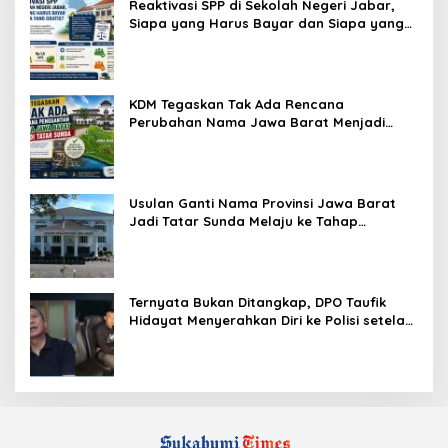
Reaktivasi SPP di Sekolah Negeri Jabar,
Siapa yang Harus Bayar dan Siapa yang
Gratis?
KDM Tegaskan Tak Ada Rencana
Perubahan Nama Jawa Barat Menjadi
Tatar Sunda, Komisi 1 DPRD Jabar Perlu
Kajian Secara Menyeluruh
Usulan Ganti Nama Provinsi Jawa Barat
Jadi Tatar Sunda Melaju ke Tahap
Legislasi, Semua Fraksi DPRD Setuju
Ternyata Bukan Ditangkap, DPO Taufik
Hidayat Menyerahkan Diri ke Polisi setelah
Dibujuk Mantan Bos