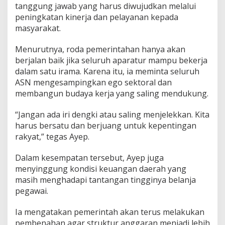
tanggung jawab yang harus diwujudkan melalui
k
t
peningkatan kinerja dan pelayanan kepada
o
masyarakat.
r
a
Menurutnya, roda pemerintahan hanya akan
l
berjalan baik jika seluruh aparatur mampu bekerja
d
a
dalam satu irama. Karena itu, ia meminta seluruh
n
ASN mengesampingkan ego sektoral dan
F
membangun budaya kerja yang saling mendukung.
o
k
“Jangan ada iri dengki atau saling menjelekkan. Kita
u
s
harus bersatu dan berjuang untuk kepentingan
L
rakyat,” tegas Ayep.
a
y
Dalam kesempatan tersebut, Ayep juga
a
menyinggung kondisi keuangan daerah yang
n
i
masih menghadapi tantangan tingginya belanja
W
pegawai.
a
r
Ia mengatakan pemerintah akan terus melakukan
g
pembenahan agar struktur anggaran menjadi lebih
a