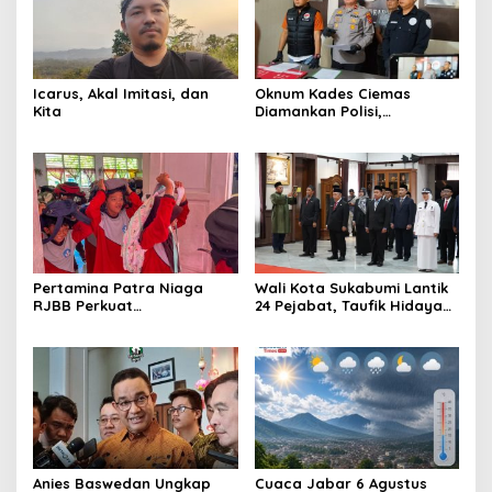
Icarus, Akal Imitasi, dan
Oknum Kades Ciemas
Kita
Diamankan Polisi,
Ditetapkan Pengguna
Sabtu Bukan Pengedar
Pertamina Patra Niaga
Wali Kota Sukabumi Lantik
RJBB Perkuat
24 Pejabat, Taufik Hidayah:
Kesiapsiagaan Bencana
Kemungkinan Setiap Bulan
Sejak Dini melalui Program
Akan Ada Pelantikan
PANAH KESATRIA
Anies Baswedan Ungkap
Cuaca Jabar 6 Agustus