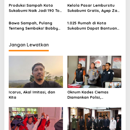
s
ASN Ditargetkan Kerja
Dana Pembinaan
Produksi Sampah Kota
Kelola Pasar Lembursitu
Lebih Cepat dan Efisien
Sukabumi Naik Jadi 190 Ton
Sukabumi Gratis, Ayep Zaki:
per Hari, Bobby Maulana:
Jaga Kebersihan dan
Fokus Tekan Sampah ke TPA
Ketertiban
Bawa Sampah, Pulang
1.025 Rumah di Kota
Cikundul
Tenteng Sembako! Bobby
Sukabumi Dapat Bantuan
Maulana Ajak Warga
BSPS, Ayep Zaki: Perbaikan
Sukabumi Ubah Sampah
Rutilahu Jadi Senjata Tekan
Bernilai Ekonomi
Kemiskinan
Jangan Lewatkan
Icarus, Akal Imitasi, dan
Oknum Kades Ciemas
Kita
Diamankan Polisi,
Ditetapkan Pengguna
Sabtu Bukan Pengedar