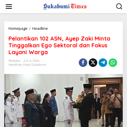
L
e
w
a
t
i
Homepage
/
Headline
P
k
e
Pelantikan 102 ASN, Ayep Zaki Minta
e
l
k
a
Tinggalkan Ego Sektoral dan Fokus
o
n
Layani Warga
n
t
t
i
Redaksi
Juli 6, 2026
e
k
Headline
,
Kota Sukabumi
n
a
n
1
0
2
A
S
N
,
A
y
e