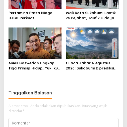
Pertamina Patra Niaga
Wali Kota Sukabumi Lantik
RJBB Perkuat
24 Pejabat, Taufik Hidayah:
Kesiapsiagaan Bencana
Kemungkinan Setiap Bulan
Sejak Dini melalui Program
Akan Ada Pelantikan
PANAH KESATRIA
Anies Baswedan Ungkap
Cuaca Jabar 6 Agustus
Tiga Prinsip Hidup, Yuk Ikuti
2026: Sukabumi Diprediksi
Ulasannya!
Hujan Lokal, Warga Diminta
Waspada Petir dan Angin
Kencang
Tinggalkan Balasan
Alamat email Anda tidak akan dipublikasikan.
Ruas yang wajib
ditandai
*