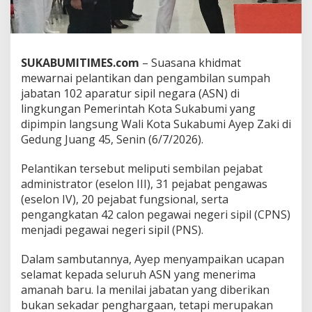
p
Z
a
k
i
SUKABUMITIMES.com
– Suasana khidmat
M
mewarnai pelantikan dan pengambilan sumpah
i
jabatan 102 aparatur sipil negara (ASN) di
n
lingkungan Pemerintah Kota Sukabumi yang
t
a
dipimpin langsung Wali Kota Sukabumi Ayep Zaki di
T
Gedung Juang 45, Senin (6/7/2026).
i
n
Pelantikan tersebut meliputi sembilan pejabat
g
administrator (eselon III), 31 pejabat pengawas
g
a
(eselon IV), 20 pejabat fungsional, serta
l
pengangkatan 42 calon pegawai negeri sipil (CPNS)
k
menjadi pegawai negeri sipil (PNS).
a
n
Dalam sambutannya, Ayep menyampaikan ucapan
E
g
selamat kepada seluruh ASN yang menerima
o
amanah baru. Ia menilai jabatan yang diberikan
S
bukan sekadar penghargaan, tetapi merupakan
e