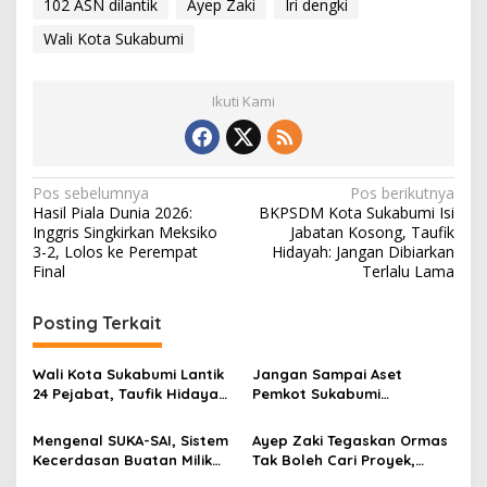
102 ASN dilantik
Ayep Zaki
Iri dengki
Wali Kota Sukabumi
Ikuti Kami
N
Pos sebelumnya
Pos berikutnya
Hasil Piala Dunia 2026:
BKPSDM Kota Sukabumi Isi
a
Inggris Singkirkan Meksiko
Jabatan Kosong, Taufik
v
3-2, Lolos ke Perempat
Hidayah: Jangan Dibiarkan
Final
Terlalu Lama
i
g
Posting Terkait
a
s
Wali Kota Sukabumi Lantik
Jangan Sampai Aset
24 Pejabat, Taufik Hidayah:
Pemkot Sukabumi
i
Kemungkinan Setiap Bulan
Diserobot, Ayep Zaki:
p
Akan Ada Pelantikan
Status Hukumnya Harus
Mengenal SUKA-SAI, Sistem
Ayep Zaki Tegaskan Ormas
Jelas
Kecerdasan Buatan Milik
Tak Boleh Cari Proyek,
o
Pemkot Sukabumi, Ayep:
Pemkot Sukabumi Siapkan