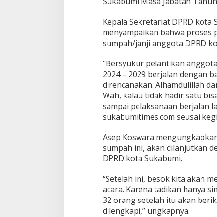
Sukabumi Masa Jabatan Tahun 
r
i
P
Kepala Sekretariat DPRD kota
i
menyampaikan bahwa proses 
m
sumpah/janji anggota DPRD kot
p
i
n
“Bersyukur pelantikan anggot
a
2024 – 2029 berjalan dengan b
n
direncanakan. Alhamdulillah d
S
Wah, kalau tidak hadir satu bis
e
sampai pelaksanaan berjalan l
m
e
sukabumitimes.com seusai kegia
n
t
Asep Koswara mengungkapkan 
a
sumpah ini, akan dilanjutkan 
r
DPRD kota Sukabumi.
a
“Setelah ini, besok kita akan
acara. Karena tadikan hanya si
32 orang setelah itu akan beri
dilengkapi,” ungkapnya.