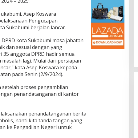
2024 – 2029.
 Sukabumi, Asep Koswara
pelaksanaan Pengucapan
a Sukabumi berjalan lancar.
a DPRD kota Sukabumi masa jabatan
aik dan sesuai dengan yang
ari 35 anggota DPRD hadir semua.
a masalah lagi. Mulai dari persiapan
ancar,” kata Asep Koswara kepada
tan pada Senin (2/9/2024).
setelah proses pengambilan
dengan penandatanganan di kantor
 melaksanakan penandatanganan berita
mbolis, nanti kita tanda tangan yang
kan ke Pengadilan Negeri untuk