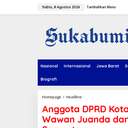
L
Tambahkan Menu
e
Sabtu, 8 Agustus 2026
w
a
t
i
k
e
k
o
n
t
e
Nasional
Internasional
Jawa Barat
S
n
Biografi
Homepage
/
Headline
A
n
Anggota DPRD Kota
g
g
Wawan Juanda dan 
o
t
a