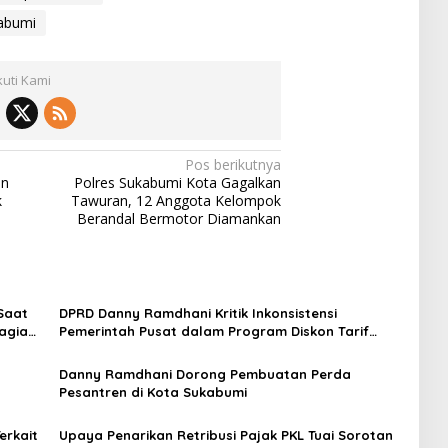
kabumi
kuti Kami
Pos berikutnya
en
Polres Sukabumi Kota Gagalkan
k
Tawuran, 12 Anggota Kelompok
Berandal Bermotor Diamankan
Saat
DPRD Danny Ramdhani Kritik Inkonsistensi
Bagian
Pemerintah Pusat dalam Program Diskon Tarif
Listrik
Danny Ramdhani Dorong Pembuatan Perda
Pesantren di Kota Sukabumi
erkait
Upaya Penarikan Retribusi Pajak PKL Tuai Sorotan