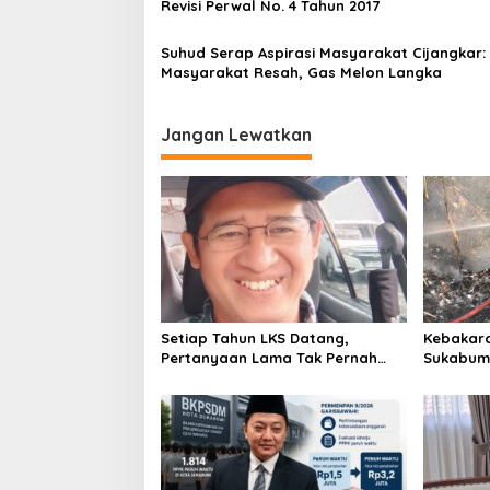
s
Revisi Perwal No. 4 Tahun 2017
Suhud Serap Aspirasi Masyarakat Cijangkar:
Masyarakat Resah, Gas Melon Langka
Jangan Lewatkan
Setiap Tahun LKS Datang,
Kebakara
Pertanyaan Lama Tak Pernah
Sukabumi
Hilang: Pendidikan atau Bisnis?
Pembakar
Meramba