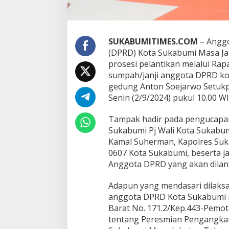
,
W
a
w
a
SUKABUMITIMES.COM
– Anggo
n
(DPRD) Kota Sukabumi Masa Ja
J
prosesi pelantikan melalui Ra
u
a
sumpah/janji anggota DPRD ko
n
gedung Anton Soejarwo Setukp
d
Senin (2/9/2024) pukul 10.00 WI
a
d
Tampak hadir pada pengucap
a
n
Sukabumi Pj Wali Kota Sukabu
R
Kamal Suherman, Kapolres Suk
o
0607 Kota Sukabumi, beserta j
j
Anggota DPRD yang akan dilant
a
b
A
Adapun yang mendasari dilaks
s
anggota DPRD Kota Sukabumi i
y
Barat No. 171.2/Kep.443-Pemot
'
tentang Peresmian Pengangka
a