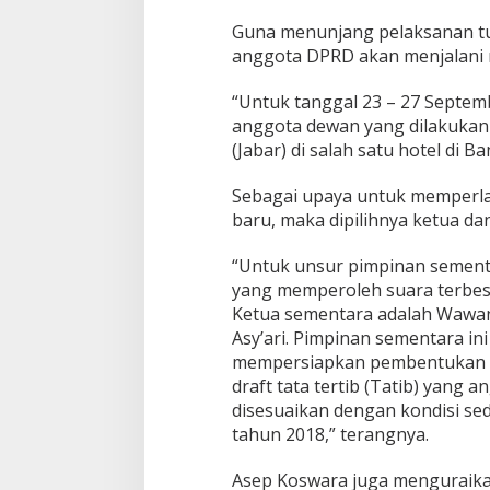
Guna menunjang pelaksanan tu
anggota DPRD akan menjalani m
“Untuk tanggal 23 – 27 Septemb
anggota dewan yang dilakukan
(Jabar) di salah satu hotel di B
Sebagai upaya untuk memperl
baru, maka dipilihnya ketua da
“Untuk unsur pimpinan sementar
yang memperoleh suara terbesa
Ketua sementara adalah Wawan
Asy’ari. Pimpinan sementara i
mempersiapkan pembentukan pi
draft tata tertib (Tatib) yang
disesuaikan dengan kondisi sed
tahun 2018,” terangnya.
Asep Koswara juga menguraik