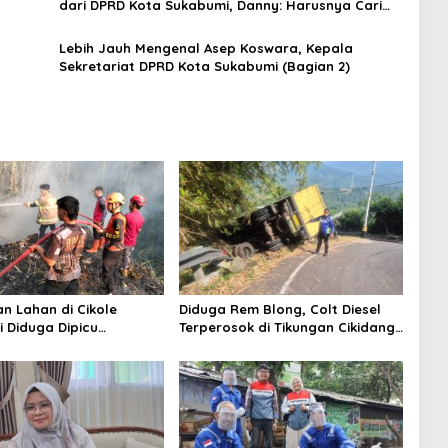
dari DPRD Kota Sukabumi, Danny: Harusnya Cari
Terobosan Real pada Makro Ekonomi
Lebih Jauh Mengenal Asep Koswara, Kepala
Sekretariat DPRD Kota Sukabumi (Bagian 2)
n Lahan di Cikole
Diduga Rem Blong, Colt Diesel
 Diduga Dipicu
Terperosok di Tikungan Cikidang
an Sampah, Api Nyaris
Sukabumi
t ke Permukiman