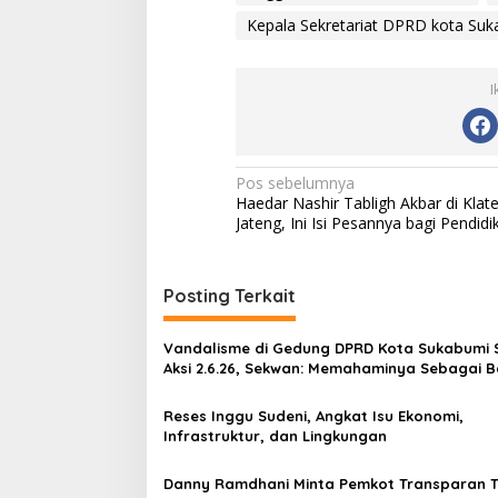
Kepala Sekretariat DPRD kota Su
I
N
Pos sebelumnya
Haedar Nashir Tabligh Akbar di Klat
a
Jateng, Ini Isi Pesannya bagi Pendidi
v
i
Posting Terkait
g
a
Vandalisme di Gedung DPRD Kota Sukabumi 
s
Aksi 2.6.26, Sekwan: Memahaminya Sebagai 
dari Proses Demokrasi
i
Reses Inggu Sudeni, Angkat Isu Ekonomi,
p
Infrastruktur, dan Lingkungan
o
Danny Ramdhani Minta Pemkot Transparan T