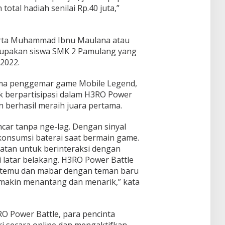
otal hadiah senilai Rp.40 juta,”
serta Muhammad Ibnu Maulana atau
erupakan siswa SMK 2 Pamulang yang
 2022.
ama penggemar game Mobile Legend,
uk berpartisipasi dalam H3RO Power
n berhasil meraih juara pertama.
ncar tanpa nge-lag. Dengan sinyal
onsumsi baterai saat bermain game.
atan untuk berinteraksi dengan
 latar belakang. H3RO Power Battle
rtemu dan mabar dengan teman baru
semakin menantang dan menarik,” kata
RO Power Battle, para pencinta
ri secara online dan mengaktifkan