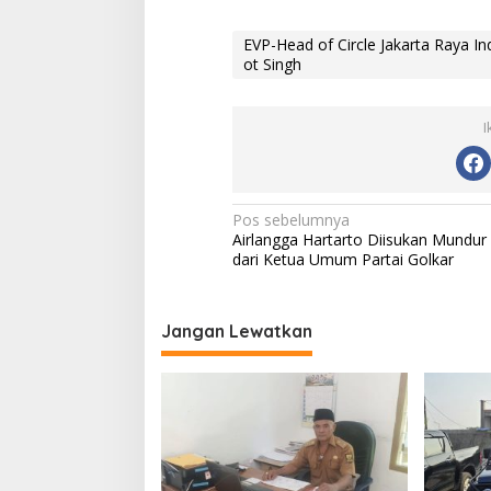
EVP-Head of Circle Jakarta Raya 
ot Singh
I
N
Pos sebelumnya
Airlangga Hartarto Diisukan Mundur
a
dari Ketua Umum Partai Golkar
v
i
Jangan Lewatkan
g
a
s
i
p