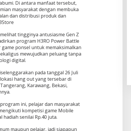
bumi. Di antara manfaat tersebut,
omian masyarakat dengan membuka
alan dan distribusi produk dan
 3Store
elihat tingginya antusiasme Gen Z
adirkan program H3RO Power Battle
r game ponsel untuk memaksimalkan
s sekaligus mewujudkan peluang tanpa
ogi digital.
selenggarakan pada tanggal 26 Juli
lokasi hang out yang tersebar di
, Tangerang, Karawang, Bekasi,
hnya.
rogram ini, pelajar dan masyarakat
engikuti kompetisi game Mobile
adiah senilai Rp.40 juta.
umum maupun pelajar, jadi siapapun