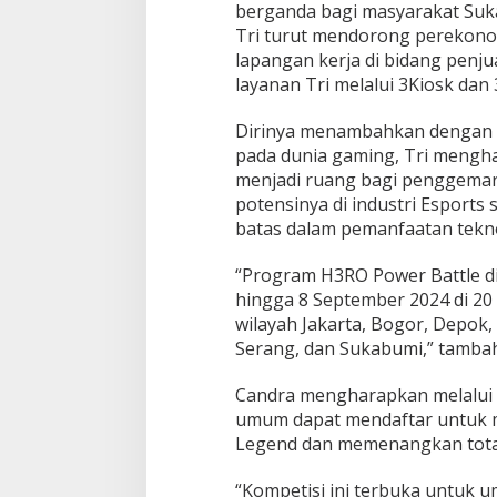
berganda bagi masyarakat Suka
Tri turut mendorong perekon
lapangan kerja di bidang penju
layanan Tri melalui 3Kiosk dan
Dirinya menambahkan dengan m
pada dunia gaming, Tri mengh
menjadi ruang bagi penggema
potensinya di industri Esport
batas dalam pemanfaatan teknol
“Program H3RO Power Battle di
hingga 8 September 2024 di 20 
wilayah Jakarta, Bogor, Depok
Serang, dan Sukabumi,” tamba
Candra mengharapkan melalui p
umum dapat mendaftar untuk m
Legend dan memenangkan total h
“Kompetisi ini terbuka untuk 