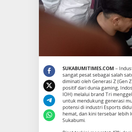
G
e
n
Z
S
u
k
a
b
u
m
i
,
SUKABUMITIMES.COM
– Indus
T
sangat pesat sebagai salah sat
i
n
diminati oleh Generasi Z (Gen
g
positif dari dunia gaming, Ind
k
IOH) melalui brand Tri mengge
a
untuk mendukung generasi mu
t
k
potensi di industri Esports di
a
hemat, dan kini tersebar lebih 
n
Sukabumi.
P
o