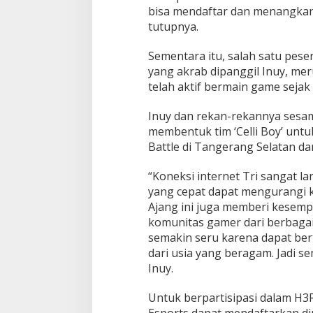
bisa mendaftar dan menangkan t
tutupnya.
Sementara itu, salah satu pe
yang akrab dipanggil Inuy, m
telah aktif bermain game sejak
Inuy dan rekan-rekannya ses
membentuk tim ‘Celli Boy’ unt
Battle di Tangerang Selatan da
“Koneksi internet Tri sangat la
yang cepat dapat mengurangi k
Ajang ini juga memberi kesemp
komunitas gamer dari berbagai
semakin seru karena dapat be
dari usia yang beragam. Jadi 
Inuy.
Untuk berpartisipasi dalam H3
Esports dapat mendaftarkan di