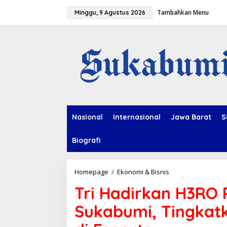
L
Tambahkan Menu
e
Minggu, 9 Agustus 2026
w
a
t
i
k
e
k
o
n
t
e
Nasional
Internasional
Jawa Barat
S
n
Biografi
Homepage
/
Ekonomi & Bisnis
T
r
Tri Hadirkan H3RO 
i
H
Sukabumi, Tingkatk
a
d
i