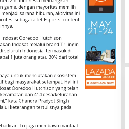
i Gen Z di Indonesia meluangkan
in game, dengan mayoritas memilih
 menjadi sarana hiburan, aktivitas ini
ofesi sebagai atlet Esports, content
innya.
ya Indosat Ooredoo Hutchison
kan Indosat melalui brand Tri ingin
di seluruh Indonesia, termasuk di
ai 1 juta orang atau 30% dari total
rupaya untuk menciptakan ekosistem
tif bagi masyarakat setempat. Hal ini
ndosat Ooredoo Hutchison yang telah
 kecamatan dan 414 desa/kelurahan
i,” kata Chandra Pradyot Singh
lui keterangan tertulisnya pada
kehadiran Tri juga membawa manfaat