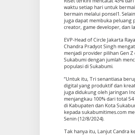
Riset terkini mencatat 43% dar
t
e
waktu setiap hari untuk berma
n
bermain melalui ponsel1. Selain
s
juga dapat membuka peluang pr
i
creator, game developer, dan la
T
a
l
EVP-Head of Circle Jakarta Ra
e
Chandra Pradyot Singh mengata
n
menjadi provider pilihan Gen Z 
t
Sukabumi dengan jumlah mencap
a
populasi di Sukabumi.
M
u
d
“Untuk itu, Tri senantiasa be
a
digital yang produktif dan krea
d
juga didukung oleh jaringan I
i
menjangkau 100% dari total 54
E
s
di Kabupaten dan Kota Sukabum
p
kepada sukabumitimes.com mela
o
Senin (12/8/2024).
r
t
Tak hanya itu, Lanjut Candra 
s