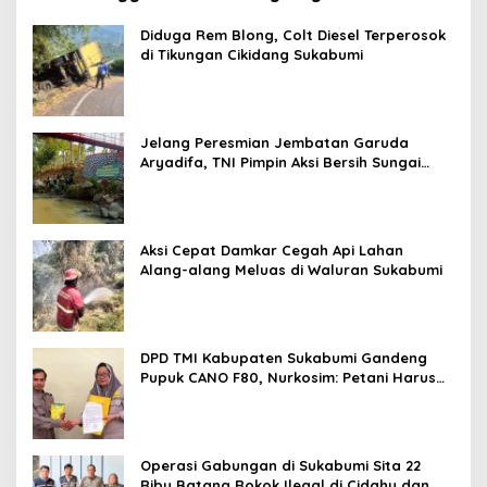
Diduga Rem Blong, Colt Diesel Terperosok
di Tikungan Cikidang Sukabumi
Jelang Peresmian Jembatan Garuda
Aryadifa, TNI Pimpin Aksi Bersih Sungai
Cimandiri
Aksi Cepat Damkar Cegah Api Lahan
Alang-alang Meluas di Waluran Sukabumi
DPD TMI Kabupaten Sukabumi Gandeng
Pupuk CANO F80, Nurkosim: Petani Harus
Didukung Inovasi Karya Anak Daerah
Operasi Gabungan di Sukabumi Sita 22
Ribu Batang Rokok Ilegal di Cidahu dan