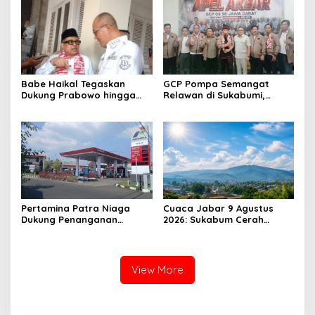
Upaya Peningkatan PAD
Babe Haikal Tegaskan
GCP Pompa Semangat
Dukung Prabowo hingga
Relawan di Sukabumi,
2034: Kalau Diberikan
Ketum: Jangan Biarkan
Kesehatan, Kita Lanjutkan
Prabowo Berjuang Sendiri
Dong
Pertamina Patra Niaga
Cuaca Jabar 9 Agustus
Dukung Penanganan
2026: Sukabum Cerah
Insiden Kebakaran
Berawan, Suhu Capai 35
Kendaraan di SPBU TAC
Derajat Celsius
34.161.13 Cilendek Kota
Bogor
View More