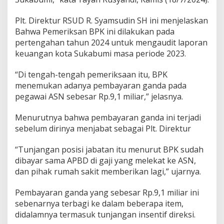
t
K
Plt. Direktur RSUD R. Syamsudin SH ini menjelaskan
o
Bahwa Pemeriksan BPK ini dilakukan pada
t
pertengahan tahun 2024 untuk mengaudit laporan
a
S
keuangan kota Sukabumi masa periode 2023.
u
k
“Di tengah-tengah pemeriksaan itu, BPK
a
menemukan adanya pembayaran ganda pada
b
pegawai ASN sebesar Rp.9,1 miliar,” jelasnya.
u
m
i
Menurutnya bahwa pembayaran ganda ini terjadi
H
sebelum dirinya menjabat sebagai Plt. Direktur
a
r
“Tunjangan posisi jabatan itu menurut BPK sudah
u
dibayar sama APBD di gaji yang melekat ke ASN,
s
K
dan pihak rumah sakit memberikan lagi,” ujarnya.
e
m
Pembayaran ganda yang sebesar Rp.9,1 miliar ini
b
sebenarnya terbagi ke dalam beberapa item,
a
didalamnya termasuk tunjangan insentif direksi.
l
i