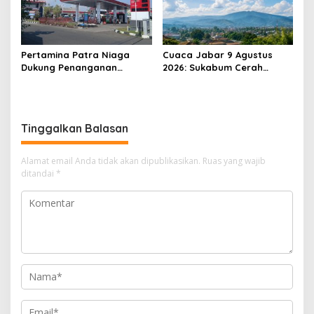
Pertamina Patra Niaga
Cuaca Jabar 9 Agustus
Dukung Penanganan
2026: Sukabum Cerah
Insiden Kebakaran
Berawan, Suhu Capai 35
Kendaraan di SPBU TAC
Derajat Celsius
34.161.13 Cilendek Kota
Bogor
Tinggalkan Balasan
Alamat email Anda tidak akan dipublikasikan.
Ruas yang wajib
ditandai
*