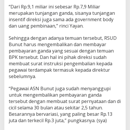
k
“Dari Rp.9,1 miliar ini sebesar Rp.7,9 Miliar
a
merupakan tunjangan ganda, sisanya tunjangan
n
insentif direksi juga sama ada government body
R
dan uang pembinaan,” rinci Yayan.
p
.
7
Sehingga dengan adanya temuan tersebut, RSUD
,
Bunut harus mengembalikan dan membayar
9
pembayaran ganda yang sesuai dengan temuan
M
BPK tersebut. Dan hal ini pihak direksi sudah
i
l
membuat surat instruksi pengembalian kepada
i
pegawai terdampak termasuk kepada direktur
a
sebelumnya.
r
“Pegawai ASN Bunut juga sudah menyanggupi
untuk mengembalikan pembayaran ganda
tersebut dengan membuat surat pernyataan dan di
cicil selama 30 bulan atau sekitar 2,5 tahun.
Besarannya bervariasi, yang paling besar Rp.13
juta dan terkecil Rp.3 juta,” pungkasnya. (sya)