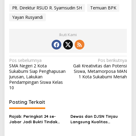
Plt. Direktur RSUD R. Syamsudin SH
Temuan BPK
Yayan Rusyandi
Ikuti Kami
N
Pos sebelumnya
Pos berikutnya
SMA Negeri 2 Kota
Gali Kreativitas dan Potensi
a
Sukabumi Siap Penghapusan
Siswa, Metamorposa MAN
v
Jurusan, Lakukan
1 Kota Sukabumi Meriah
Pendampingan Siswa Kelas
i
10
g
Posting Terkait
a
s
Rojab: Peringkat 24 se-
Dewas dan DJSN Tinjau
i
Jabar Jadi Bukti Tindak
Langsung Kualitas
p
Lanjut Temuan BPK di Kota
Pelayanan RSUD Bunut
Sukabumi Masih Rendah
Kota Sukabumi