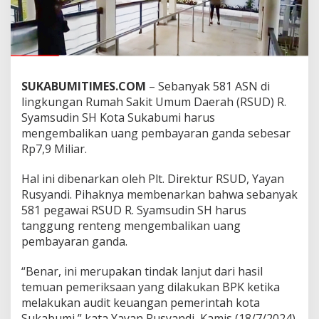
y
a
r
a
n
G
SUKABUMITIMES.COM
– Sebanyak 581 ASN di
a
n
lingkungan Rumah Sakit Umum Daerah (RSUD) R.
d
Syamsudin SH Kota Sukabumi harus
a
mengembalikan uang pembayaran ganda sebesar
,
Rp7,9 Miliar.
5
8
1
Hal ini dibenarkan oleh Plt. Direktur RSUD, Yayan
A
Rusyandi. Pihaknya membenarkan bahwa sebanyak
S
581 pegawai RSUD R. Syamsudin SH harus
N
tanggung renteng mengembalikan uang
R
S
pembayaran ganda.
U
D
“Benar, ini merupakan tindak lanjut dari hasil
B
temuan pemeriksaan yang dilakukan BPK ketika
u
melakukan audit keuangan pemerintah kota
n
u
Sukabumi,” kata Yayan Rusyandi, Kamis (18/7/2024).