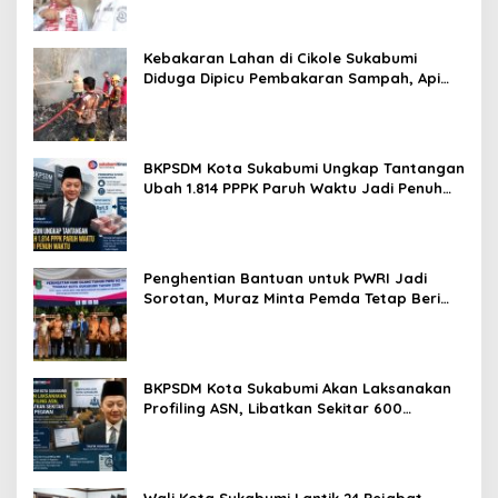
Kebakaran Lahan di Cikole Sukabumi
Diduga Dipicu Pembakaran Sampah, Api
Nyaris Merambat ke Permukiman
BKPSDM Kota Sukabumi Ungkap Tantangan
Ubah 1.814 PPPK Paruh Waktu Jadi Penuh
Waktu
Penghentian Bantuan untuk PWRI Jadi
Sorotan, Muraz Minta Pemda Tetap Beri
Perhatian kepada Pensiunan ASN
BKPSDM Kota Sukabumi Akan Laksanakan
Profiling ASN, Libatkan Sekitar 600
Pegawai
Wali Kota Sukabumi Lantik 24 Pejabat,