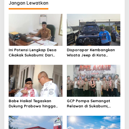
o
Jangan Lewatkan
s
Ini Potensi Lengkap Desa
Disporapar Kembangkan
Cikakak Sukabumi: Dari
Wisata Jeep di Kota
Pesisir hingga Durian
Sukabumi, Bidik Kawasan
Musang King
Wisata Air Panas Cikundul:
Upaya Peningkatan PAD
Babe Haikal Tegaskan
GCP Pompa Semangat
Dukung Prabowo hingga
Relawan di Sukabumi,
2034: Kalau Diberikan
Ketum: Jangan Biarkan
Kesehatan, Kita Lanjutkan
Prabowo Berjuang Sendiri
Dong