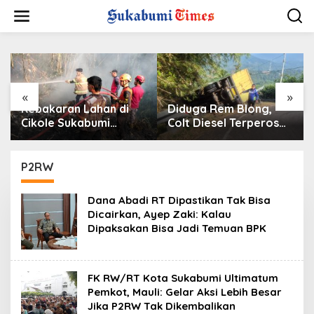
L
e
w
a
t
i
k
e
«
»
k
Kebakaran Lahan di
Diduga Rem Blong,
o
Cikole Sukabumi
Colt Diesel Terperosok
n
Diduga Dipicu
di Tikungan Cikidang
t
Pembakaran Sampah,
Sukabumi
e
Api Nyaris Merambat
P2RW
n
ke Permukiman
Dana Abadi RT Dipastikan Tak Bisa
Dicairkan, Ayep Zaki: Kalau
Dipaksakan Bisa Jadi Temuan BPK
FK RW/RT Kota Sukabumi Ultimatum
Pemkot, Mauli: Gelar Aksi Lebih Besar
Jika P2RW Tak Dikembalikan