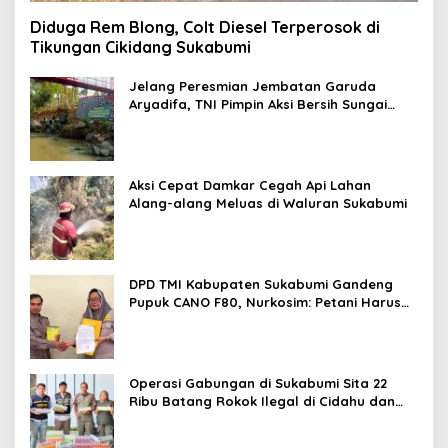
Diduga Rem Blong, Colt Diesel Terperosok di
Tikungan Cikidang Sukabumi
Jelang Peresmian Jembatan Garuda
Aryadifa, TNI Pimpin Aksi Bersih Sungai
Cimandiri
Aksi Cepat Damkar Cegah Api Lahan
Alang-alang Meluas di Waluran Sukabumi
DPD TMI Kabupaten Sukabumi Gandeng
Pupuk CANO F80, Nurkosim: Petani Harus
Didukung Inovasi Karya Anak Daerah
Operasi Gabungan di Sukabumi Sita 22
Ribu Batang Rokok Ilegal di Cidahu dan
Parungkuda