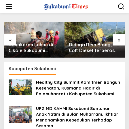
L
e
w
a
t
i
k
e
«
»
k
Kebakaran Lahan di
Diduga Rem Blong,
o
Cikole Sukabumi
Colt Diesel Terperosok
n
Diduga Dipicu
di Tikungan Cikidang
t
Pembakaran Sampah,
Sukabumi
e
Api Nyaris Merambat
Kabupaten Sukabumi
n
ke Permukiman
Healthy City Summit Komitmen Bangun
Kesehatan, Kusmana Hadir di
Palabuhanratu Kabupaten Sukabumi
UPZ MD KAHMI Sukabumi Santunan
Anak Yatim di Bulan Muharram, Ikhtiar
Menanamkan Kepedulian Terhadap
Sesama