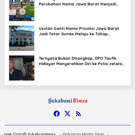
Perubahan Nama Jawa Barat Menjadi
Tatar Sunda, Komisi 1 DPRD Jabar Perlu
Kajian Secara Menyeluruh
Usulan Ganti Nama Provinsi Jawa Barat
Jadi Tatar Sunda Melaju ke Tahap
Legislasi, Semua Fraksi DPRD Setuju
Ternyata Bukan Ditangkap, DPO Taufik
Hidayat Menyerahkan Diri ke Polisi setelah
Dibujuk Mantan Bos
Hak Cipta © Sukabumitimes
Pedoman Media Siber