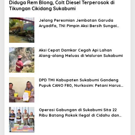
Diduga Rem Blong, Colt Diesel Terperosok di
Tikungan Cikidang Sukabumi
Jelang Peresmian Jembatan Garuda
Aryadifa, TNI Pimpin Aksi Bersih Sungai
Cimandiri
Aksi Cepat Damkar Cegah Api Lahan
Alang-alang Meluas di Waluran Sukabumi
DPD TMI Kabupaten Sukabumi Gandeng
Pupuk CANO F80, Nurkosim: Petani Harus
Didukung Inovasi Karya Anak Daerah
Operasi Gabungan di Sukabumi Sita 22
Ribu Batang Rokok Ilegal di Cidahu dan
Parungkuda