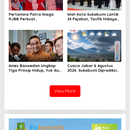
Pertamina Patra Niaga
Wali Kota Sukabumi Lantik
RJBB Perkuat
24 Pejabat, Taufik Hidayah:
Kesiapsiagaan Bencana
Kemungkinan Setiap Bulan
Sejak Dini melalui Program
Akan Ada Pelantikan
PANAH KESATRIA
Anies Baswedan Ungkap
Cuaca Jabar 6 Agustus
Tiga Prinsip Hidup, Yuk Ikuti
2026: Sukabumi Diprediksi
Ulasannya!
Hujan Lokal, Warga Diminta
Waspada Petir dan Angin
Kencang
View More