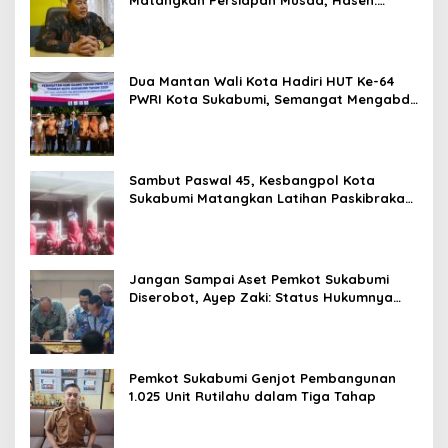
Matangkan Persiapan Musda, Hasen:
Paling Lambat Agustus Harus Selesai
Dua Mantan Wali Kota Hadiri HUT Ke-64
PWRI Kota Sukabumi, Semangat Mengabdi
Tak Berhenti Saat Pensiun
Sambut Paswal 45, Kesbangpol Kota
Sukabumi Matangkan Latihan Paskibraka
Jelang HUT ke-81
Jangan Sampai Aset Pemkot Sukabumi
Diserobot, Ayep Zaki: Status Hukumnya
Harus Jelas
Pemkot Sukabumi Genjot Pembangunan
1.025 Unit Rutilahu dalam Tiga Tahap