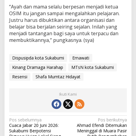
“Ayah dan mama selalu berpesan menjadi ketua
OSIM itu jangan sampai mengalahkan pelajaran.
Justru harus dibuktikan antara organisasi dan
belajar bisa berjalan seiring sejalan. Inilah yang
menjadi tantangan bagi saya untuk terpacu dan
membuktikannya,” pungkasnya. (sya)
Dispusipda kota Sukabumi
Ernawati
Kinang Dramaga Harahap
MTsN kota Sukabumi
Resensi
Shafa Mumtaz Hidayat
Ikuti Kami
N
Pos sebelumnya
Pos berikutnya
Cuaca Jabar 20 Juni 2026:
Ahmad Efendi Ditemukan
a
Sukabumi Berpotensi
Meninggal di Muara Pasir