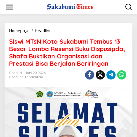
L
e
w
a
t
i
Homepage
/
Headline
S
k
i
Siswi MTsN Kota Sukabumi Tembus 13
e
s
k
w
Besar Lomba Resensi Buku Dispusipda,
o
i
Shafa Buktikan Organisasi dan
n
M
Prestasi Bisa Berjalan Beriringan
t
T
e
s
Redaksi
Juni 20, 2026
n
N
Headline
,
Pendidikan
K
o
t
a
S
u
k
a
b
u
m