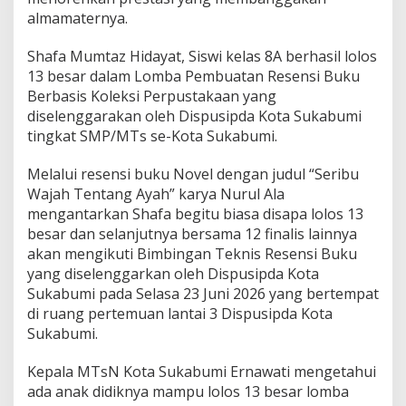
i
almamaternya.
B
u
Shafa Mumtaz Hidayat, Siswi kelas 8A berhasil lolos
k
13 besar dalam Lomba Pembuatan Resensi Buku
u
Berbasis Koleksi Perpustakaan yang
D
i
diselenggarakan oleh Dispusipda Kota Sukabumi
s
tingkat SMP/MTs se-Kota Sukabumi.
p
u
Melalui resensi buku Novel dengan judul “Seribu
s
Wajah Tentang Ayah” karya Nurul Ala
i
p
mengantarkan Shafa begitu biasa disapa lolos 13
d
besar dan selanjutnya bersama 12 finalis lainnya
a
akan mengikuti Bimbingan Teknis Resensi Buku
,
yang diselenggarkan oleh Dispusipda Kota
S
h
Sukabumi pada Selasa 23 Juni 2026 yang bertempat
a
di ruang pertemuan lantai 3 Dispusipda Kota
f
Sukabumi.
a
B
Kepala MTsN Kota Sukabumi Ernawati mengetahui
u
k
ada anak didiknya mampu lolos 13 besar lomba
t