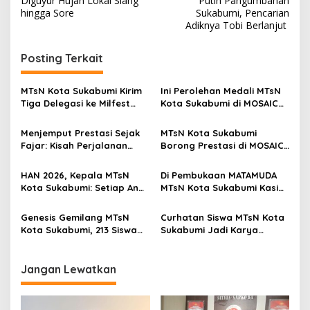
v
Diguyur Hujan Lokal Siang
Putih Pangumbahan
hingga Sore
Sukabumi, Pencarian
i
Adiknya Tobi Berlanjut
g
Posting Terkait
a
s
MTsN Kota Sukabumi Kirim
Ini Perolehan Medali MTsN
i
Tiga Delegasi ke Milfest
Kota Sukabumi di MOSAIC
p
1448 H, Pembina OSIM:
2026 Tingkat Jabar, Faiq
Literasi dan Moderasi
Raih Perak dan Shafa
Menjemput Prestasi Sejak
MTsN Kota Sukabumi
o
Beragama Harus Terus
Sabet Perunggu
Fajar: Kisah Perjalanan
Borong Prestasi di MOSAIC
Dikuatkan
s
Kontingen MTsN Kota
3 2026, Ernawati:
Sukabumi Menuju MOSAIC
Bertandinglah dengan
HAN 2026, Kepala MTsN
Di Pembukaan MATAMUDA
2026 Tingkat Jawa Barat
Percaya Diri dan Tunjukkan
Kota Sukabumi: Setiap Anak
MTsN Kota Sukabumi Kasi
Akhlak Terbaik
Berhak Tumbuh, Belajar,
Penmad Rustandi Tegaskan
dan Meraih Cita-cita di
Jangan Ada Bullying di
Genesis Gemilang MTsN
Curhatan Siswa MTsN Kota
Lingkungan yang Aman
Madrasah
Kota Sukabumi, 213 Siswa
Sukabumi Jadi Karya
Kelas IX Dilepas dengan
Inspiratif, Samsul Puad
Haru dan Penuh Prestasi
Pimpin Peluncuran Buku
“Badai Pasti berlalu”
Jangan Lewatkan