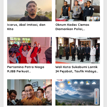
Icarus, Akal Imitasi, dan
Oknum Kades Ciemas
Kita
Diamankan Polisi,
Ditetapkan Pengguna
Sabtu Bukan Pengedar
Pertamina Patra Niaga
Wali Kota Sukabumi Lantik
RJBB Perkuat
24 Pejabat, Taufik Hidayah:
Kesiapsiagaan Bencana
Kemungkinan Setiap Bulan
Sejak Dini melalui Program
Akan Ada Pelantikan
PANAH KESATRIA