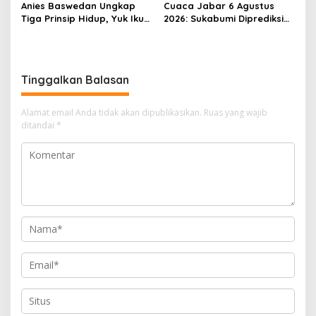
Anies Baswedan Ungkap
Cuaca Jabar 6 Agustus
Tiga Prinsip Hidup, Yuk Ikuti
2026: Sukabumi Diprediksi
Ulasannya!
Hujan Lokal, Warga Diminta
Waspada Petir dan Angin
Kencang
Tinggalkan Balasan
Alamat email Anda tidak akan dipublikasikan.
Ruas yang wajib
ditandai
*