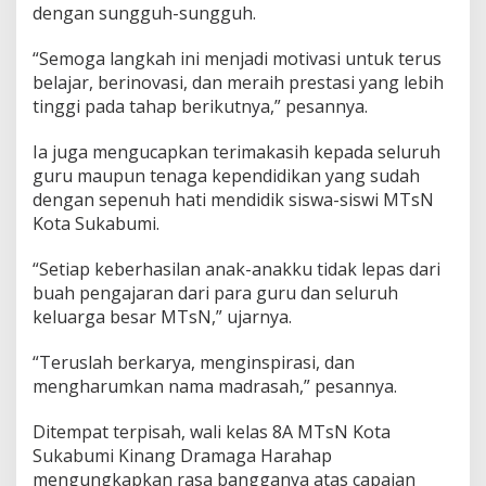
i
dengan sungguh-sungguh.
B
i
“Semoga langkah ini menjadi motivasi untuk terus
s
a
belajar, berinovasi, dan meraih prestasi yang lebih
B
tinggi pada tahap berikutnya,” pesannya.
e
r
Ia juga mengucapkan terimakasih kepada seluruh
j
guru maupun tenaga kependidikan yang sudah
a
l
dengan sepenuh hati mendidik siswa-siswi MTsN
a
Kota Sukabumi.
n
B
“Setiap keberhasilan anak-anakku tidak lepas dari
e
buah pengajaran dari para guru dan seluruh
r
i
keluarga besar MTsN,” ujarnya.
r
i
“Teruslah berkarya, menginspirasi, dan
n
mengharumkan nama madrasah,” pesannya.
g
a
Ditempat terpisah, wali kelas 8A MTsN Kota
n
Sukabumi Kinang Dramaga Harahap
mengungkapkan rasa bangganya atas capaian