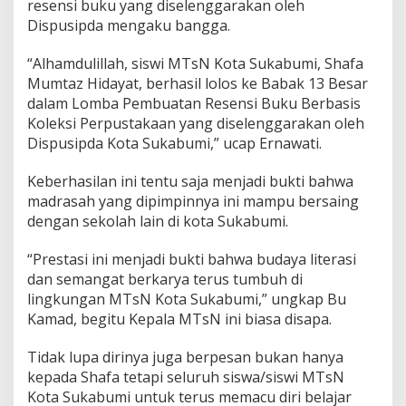
resensi buku yang diselenggarakan oleh
i
Dispusipda mengaku bangga.
k
a
“Alhamdulillah, siswi MTsN Kota Sukabumi, Shafa
n
O
Mumtaz Hidayat, berhasil lolos ke Babak 13 Besar
r
dalam Lomba Pembuatan Resensi Buku Berbasis
g
Koleksi Perpustakaan yang diselenggarakan oleh
a
Dispusipda Kota Sukabumi,” ucap Ernawati.
n
i
s
Keberhasilan ini tentu saja menjadi bukti bahwa
a
madrasah yang dipimpinnya ini mampu bersaing
s
dengan sekolah lain di kota Sukabumi.
i
d
“Prestasi ini menjadi bukti bahwa budaya literasi
a
n
dan semangat berkarya terus tumbuh di
P
lingkungan MTsN Kota Sukabumi,” ungkap Bu
r
Kamad, begitu Kepala MTsN ini biasa disapa.
e
s
Tidak lupa dirinya juga berpesan bukan hanya
t
a
kepada Shafa tetapi seluruh siswa/siswi MTsN
s
Kota Sukabumi untuk terus memacu diri belajar