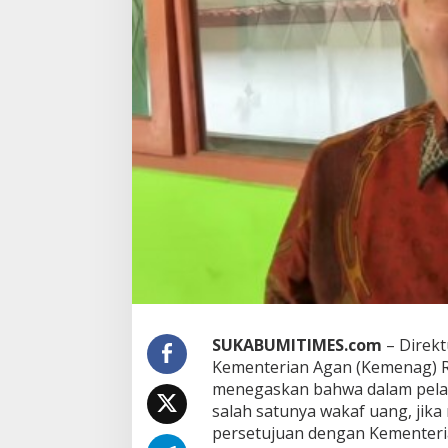
r
g
a
n
i
s
a
s
i
I
z
i
n
d
a
r
i
K
e
m
SUKABUMITIMES.com
– Direk
e
Kementerian Agan (Kemenag) R
n
menegaskan bahwa dalam pela
d
salah satunya wakaf uang, jika
a
persetujuan dengan Kementeri
g