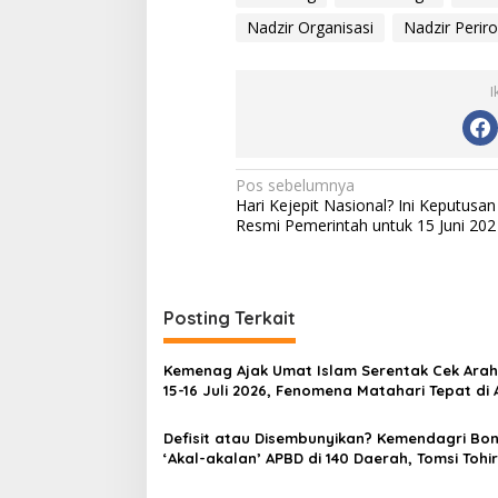
Nadzir Organisasi
Nadzir Perir
I
N
Pos sebelumnya
Hari Kejepit Nasional? Ini Keputusan
a
Resmi Pemerintah untuk 15 Juni 202
v
i
g
Posting Terkait
a
s
Kemenag Ajak Umat Islam Serentak Cek Arah 
15-16 Juli 2026, Fenomena Matahari Tepat di 
i
Ka’bah
p
Defisit atau Disembunyikan? Kemendagri Bo
‘Akal-akalan’ APBD di 140 Daerah, Tomsi Tohir:
o
Jantungan dari Awal