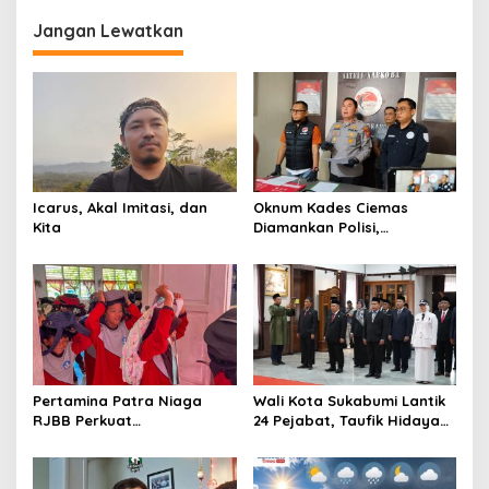
Menjelang Siang, Warga
Diminta Waspada
Diminta Waspadai Angin
Jangan Lewatkan
Kencang dan Petir
Icarus, Akal Imitasi, dan
Oknum Kades Ciemas
Kita
Diamankan Polisi,
Ditetapkan Pengguna
Sabtu Bukan Pengedar
Pertamina Patra Niaga
Wali Kota Sukabumi Lantik
RJBB Perkuat
24 Pejabat, Taufik Hidayah:
Kesiapsiagaan Bencana
Kemungkinan Setiap Bulan
Sejak Dini melalui Program
Akan Ada Pelantikan
PANAH KESATRIA