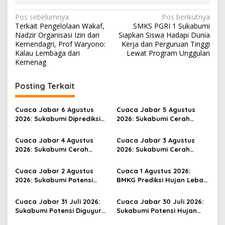
N
Pos sebelumnya
Pos berikutnya
Terkait Pengelolaan Wakaf,
SMKS PGRI 1 Sukabumi
a
Nadzir Organisasi Izin dari
Siapkan Siswa Hadapi Dunia
v
Kemendagri, Prof Waryono:
Kerja dan Perguruan Tinggi
Kalau Lembaga dari
Lewat Program Unggulan
i
Kemenag
g
Posting Terkait
a
s
Cuaca Jabar 6 Agustus
Cuaca Jabar 5 Agustus
i
2026: Sukabumi Diprediksi
2026: Sukabumi Cerah
p
Hujan Lokal, Warga Diminta
Berawan, Potensi Hujan
Waspada Petir dan Angin
lokal di Siang-Sore dan
Cuaca Jabar 4 Agustus
Cuaca Jabar 3 Agustus
o
Kencang
Waspada Angin Kencang di
2026: Sukabumi Cerah
2026: Sukabumi Cerah
Pesisir Selatan
s
Berawan, Warga Tetap
Berawan, BMKG Ingatkan
Diminta Waspadai
Potensi Hujan Ringan pada
Cuaca Jabar 2 Agustus
Cuaca 1 Agustus 2026:
Perubahan Cuaca
Siang hingga Sore
2026: Sukabumi Potensi
BMKG Prediksi Hujan Lebat
Mendadak
Hujan Ringan Sore Hari,
Disertai Petir Berpotensi
Warga Waspada Angin
Guyur Sukabumi dan
Cuaca Jabar 31 Juli 2026:
Cuaca Jabar 30 Juli 2026:
Kencang
Sejumlah Wilayah Jabar
Sukabumi Potensi Diguyur
Sukabumi Potensi Hujan
Hujan Lokal Sejak
dan Angin Kencang, Warga