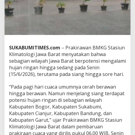
:
S
u
k
a
b
u
m
SUKABUMITIMES.com
– Prakirawan BMKG Stasiun
i
w
Klimatologi Jawa Barat menyatakan bahwa
a
sebagian wilayah Jawa Barat berpotensi mengalami
s
hujan ringan hingga sedang pada Senin
p
(15/6/2026), terutama pada siang hingga sore hari.
a
d
a
“Pada pagi hari cuaca umumnya cerah berawan
,
hingga berawan. Namun menjelang siang terdapat
S
potensi hujan ringan di sebagian wilayah
e
Kabupaten Bogor, Kabupaten Sukabumi,
j
u
Kabupaten Cianjur, Kabupaten Bandung, dan
m
Kabupaten Garut,” ujar Prakirawan BMKG Stasiun
l
Klimatologi Jawa Barat dalam pembaruan
a
prakiraan cuaca yang dirilis pukul 06.00 WIB, Senin
h