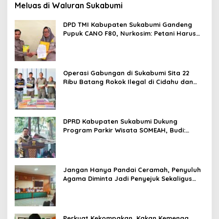
Meluas di Waluran Sukabumi
DPD TMI Kabupaten Sukabumi Gandeng
Pupuk CANO F80, Nurkosim: Petani Harus
Didukung Inovasi Karya Anak Daerah
Operasi Gabungan di Sukabumi Sita 22
Ribu Batang Rokok Ilegal di Cidahu dan
Parungkuda
DPRD Kabupaten Sukabumi Dukung
Program Parkir Wisata SOMEAH, Budi:
Kesan Wisatawan Sangat Menentukan
Jangan Hanya Pandai Ceramah, Penyuluh
Agama Diminta Jadi Penyejuk Sekaligus
Pemecah Masalah Umat
Perkuat Kekompakan, Kakan Kemenag