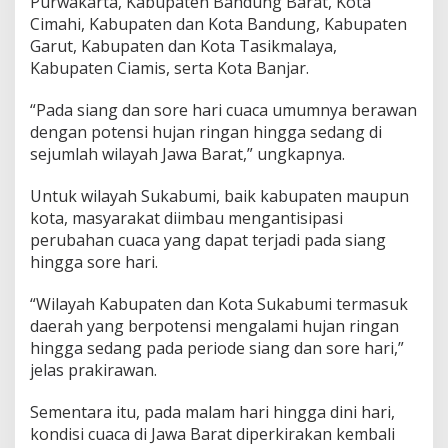
Purwakarta, Kabupaten Bandung Barat, Kota
n
Cimahi, Kabupaten dan Kota Bandung, Kabupaten
s
Garut, Kabupaten dan Kota Tasikmalaya,
i
Kabupaten Ciamis, serta Kota Banjar.
D
i
g
“Pada siang dan sore hari cuaca umumnya berawan
u
dengan potensi hujan ringan hingga sedang di
y
sejumlah wilayah Jawa Barat,” ungkapnya.
u
r
Untuk wilayah Sukabumi, baik kabupaten maupun
H
u
kota, masyarakat diimbau mengantisipasi
j
perubahan cuaca yang dapat terjadi pada siang
a
hingga sore hari.
n
S
“Wilayah Kabupaten dan Kota Sukabumi termasuk
i
a
daerah yang berpotensi mengalami hujan ringan
n
hingga sedang pada periode siang dan sore hari,”
g
jelas prakirawan.
h
i
Sementara itu, pada malam hari hingga dini hari,
n
g
kondisi cuaca di Jawa Barat diperkirakan kembali