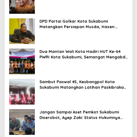
DPD Partai Golkar Kota Sukabumi
Matangkan Persiapan Musda, Hasen:
Paling Lambat Agustus Harus Selesai
Dua Mantan Wali Kota Hadiri HUT Ke-64
PWRI Kota Sukabumi, Semangat Mengabdi
Tak Berhenti Saat Pensiun
Sambut Paswal 45, Kesbangpol Kota
Sukabumi Matangkan Latihan Paskibraka
Jelang HUT ke-81
Jangan Sampai Aset Pemkot Sukabumi
Diserobot, Ayep Zaki: Status Hukumnya
Harus Jelas