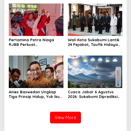
Sabtu Bukan Pengedar
Pertamina Patra Niaga
Wali Kota Sukabumi Lantik
RJBB Perkuat
24 Pejabat, Taufik Hidayah:
Kesiapsiagaan Bencana
Kemungkinan Setiap Bulan
Sejak Dini melalui Program
Akan Ada Pelantikan
PANAH KESATRIA
Anies Baswedan Ungkap
Cuaca Jabar 6 Agustus
Tiga Prinsip Hidup, Yuk Ikuti
2026: Sukabumi Diprediksi
Ulasannya!
Hujan Lokal, Warga Diminta
Waspada Petir dan Angin
Kencang
View More