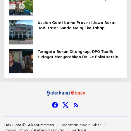
Tatar Sunda, Komisi 1 DPRD Jabar Perlu
Kajian Secara Menyeluruh
Usulan Ganti Nama Provinsi Jawa Barat
Jadi Tatar Sunda Melaju ke Tahap
Legislasi, Semua Fraksi DPRD Setuju
Ternyata Bukan Ditangkap, DPO Taufik
Hidayat Menyerahkan Diri ke Polisi setelah
Dibujuk Mantan Bos
Hak Cipta © Sukabumitimes
Pedoman Media Siber
Privacy Policy / Kebijakan Privasi
Redaksi