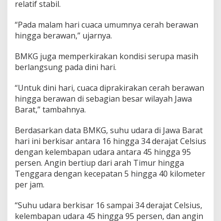
g
relatif stabil.
a
S
“Pada malam hari cuaca umumnya cerah berawan
o
hingga berawan,” ujarnya.
r
e
BMKG juga memperkirakan kondisi serupa masih
berlangsung pada dini hari.
“Untuk dini hari, cuaca diprakirakan cerah berawan
hingga berawan di sebagian besar wilayah Jawa
Barat,” tambahnya.
Berdasarkan data BMKG, suhu udara di Jawa Barat
hari ini berkisar antara 16 hingga 34 derajat Celsius
dengan kelembapan udara antara 45 hingga 95
persen. Angin bertiup dari arah Timur hingga
Tenggara dengan kecepatan 5 hingga 40 kilometer
per jam.
“Suhu udara berkisar 16 sampai 34 derajat Celsius,
kelembapan udara 45 hingga 95 persen, dan angin