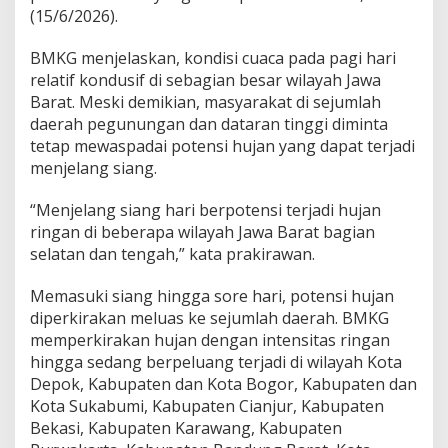
(15/6/2026).
W
i
l
BMKG menjelaskan, kondisi cuaca pada pagi hari
a
relatif kondusif di sebagian besar wilayah Jawa
y
Barat. Meski demikian, masyarakat di sejumlah
a
daerah pegunungan dan dataran tinggi diminta
h
d
tetap mewaspadai potensi hujan yang dapat terjadi
i
menjelang siang.
J
a
“Menjelang siang hari berpotensi terjadi hujan
w
ringan di beberapa wilayah Jawa Barat bagian
a
B
selatan dan tengah,” kata prakirawan.
a
r
Memasuki siang hingga sore hari, potensi hujan
a
diperkirakan meluas ke sejumlah daerah. BMKG
t
memperkirakan hujan dengan intensitas ringan
B
e
hingga sedang berpeluang terjadi di wilayah Kota
r
Depok, Kabupaten dan Kota Bogor, Kabupaten dan
p
Kota Sukabumi, Kabupaten Cianjur, Kabupaten
o
Bekasi, Kabupaten Karawang, Kabupaten
t
e