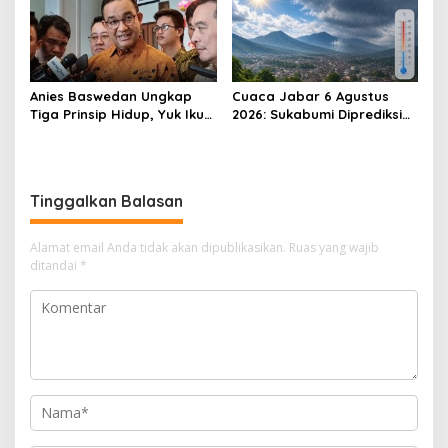
Anies Baswedan Ungkap
Cuaca Jabar 6 Agustus
Tiga Prinsip Hidup, Yuk Ikuti
2026: Sukabumi Diprediksi
Ulasannya!
Hujan Lokal, Warga Diminta
Waspada Petir dan Angin
Kencang
Tinggalkan Balasan
Alamat email Anda tidak akan dipublikasikan.
Ruas yang wajib
ditandai
*