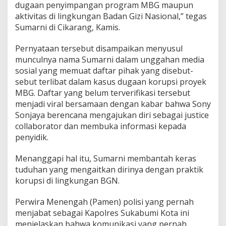
dugaan penyimpangan program MBG maupun
r
aktivitas di lingkungan Badan Gizi Nasional,” tegas
n
a
Sumarni di Cikarang, Kamis.
h
H
Pernyataan tersebut disampaikan menyusul
u
munculnya nama Sumarni dalam unggahan media
b
sosial yang memuat daftar pihak yang disebut-
u
n
sebut terlibat dalam kasus dugaan korupsi proyek
g
MBG. Daftar yang belum terverifikasi tersebut
i
menjadi viral bersamaan dengan kabar bahwa Sony
E
Sonjaya berencana mengajukan diri sebagai justice
k
collaborator dan membuka informasi kepada
s
W
penyidik.
a
k
Menanggapi hal itu, Sumarni membantah keras
i
tuduhan yang mengaitkan dirinya dengan praktik
l
korupsi di lingkungan BGN.
K
e
p
Perwira Menengah (Pamen) polisi yang pernah
a
menjabat sebagai Kapolres Sukabumi Kota ini
l
menjelaskan bahwa komunikasi yang pernah
a