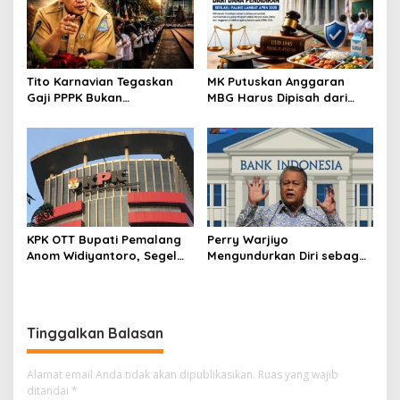
Tito Karnavian Tegaskan
MK Putuskan Anggaran
Gaji PPPK Bukan
MBG Harus Dipisah dari
Tanggungan APBN, Siapkan
Dana Pendidikan, Berlaku
Dua Skema Penyelamatan
Paling Lambat APBN 2028
untuk Daerah Kesulitan
Fiskal
KPK OTT Bupati Pemalang
Perry Warjiyo
Anom Widiyantoro, Segel
Mengundurkan Diri sebagai
Rumah Pribadi dan Kantor
Gubernur Bank Indonesia,
DPUTR
Destry Damayanti Ditunjuk
Jadi Pejabat Sementara
Tinggalkan Balasan
Alamat email Anda tidak akan dipublikasikan.
Ruas yang wajib
ditandai
*