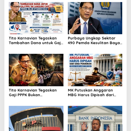
Tito Karnavian Tegaskan
Purbaya Ungkap Sekitar
Tambahan Dana untuk Gaji
490 Pemda Kesulitan Bayar
PPPK Tak Langsung Cair,
Gaji PNS Berpotensi Dapat
Pemda Wajib Efisiensi Dulu
Tambahan Anggaran
Tito Karnavian Tegaskan
MK Putuskan Anggaran
Gaji PPPK Bukan
MBG Harus Dipisah dari
Tanggungan APBN, Siapkan
Dana Pendidikan, Berlaku
Dua Skema Penyelamatan
Paling Lambat APBN 2028
untuk Daerah Kesulitan
Fiskal