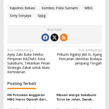
Kapolres Bekasi
Kombes Polisi Sumarni
MBG
Sony Sonjaya
Sppg
Ikuti Kami
N
Pos sebelumnya
Pos berikutnya
Ayep Zaki Buka Seleksi
Pribumi Ngahiji Jilid III, Ajang
a
Pimpinan BAZNAS Kota
Pencarian Identitas Budaya
v
Sukabumi, Tekankan Peran
Jampang Tengah
Strategis Zakat untuk Atasi
i
Kemiskinan
g
Posting Terkait
a
s
MK Putuskan Anggaran
Ribuan Warga Sukabumi
i
MBG Harus Dipisah dari
Turun ke Jalan, Desak
p
Dana Pendidikan, Berlaku
Program MBG Dilanjutkan
Paling Lambat APBN 2028