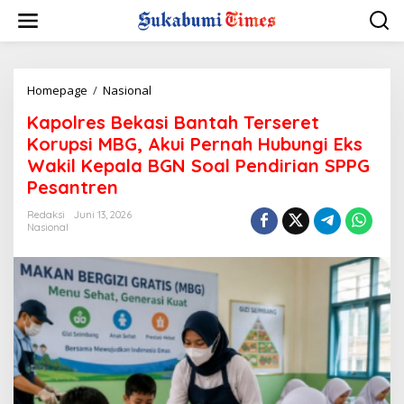
L
e
w
a
t
i
Homepage
/
Nasional
K
k
a
Kapolres Bekasi Bantah Terseret
e
p
k
o
Korupsi MBG, Akui Pernah Hubungi Eks
o
l
Wakil Kepala BGN Soal Pendirian SPPG
n
r
Pesantren
t
e
e
s
Redaksi
Juni 13, 2026
n
B
Nasional
e
k
a
s
i
B
a
n
t
a
h