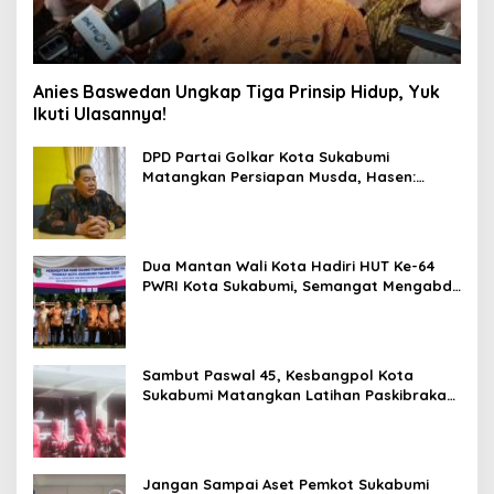
Anies Baswedan Ungkap Tiga Prinsip Hidup, Yuk
Ikuti Ulasannya!
DPD Partai Golkar Kota Sukabumi
Matangkan Persiapan Musda, Hasen:
Paling Lambat Agustus Harus Selesai
Dua Mantan Wali Kota Hadiri HUT Ke-64
PWRI Kota Sukabumi, Semangat Mengabdi
Tak Berhenti Saat Pensiun
Sambut Paswal 45, Kesbangpol Kota
Sukabumi Matangkan Latihan Paskibraka
Jelang HUT ke-81
Jangan Sampai Aset Pemkot Sukabumi