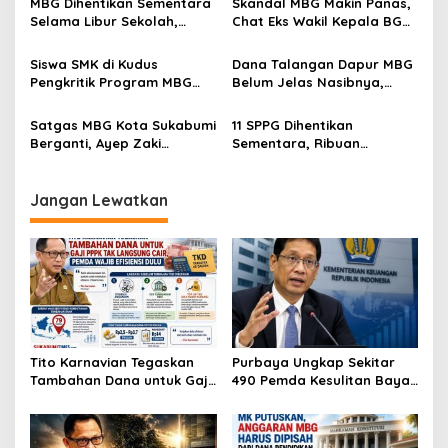
MBG Dihentikan Sementara
Skandal MBG Makin Panas,
o
Selama Libur Sekolah,
Chat Eks Wakil Kepala BGN
s
Qodari: Evaluasi Total
Seret 41 Nama Peminta Titik
SPPG
Siswa SMK di Kudus
Dana Talangan Dapur MBG
Pengkritik Program MBG
Belum Jelas Nasibnya,
Sempat Diintimidasi, Tetap
Istana: Tidak Ada Jaminan
Suarakan Dukungan untuk
Uang Investor Diganti
Satgas MBG Kota Sukabumi
11 SPPG Dihentikan
Kesejahteraan Guru
Berganti, Ayep Zaki
Sementara, Ribuan
Tekankan Kualitas Bahan
Penerima MBG di Kota
Baku dan Sertifikasi Halal
Sukabumi Terdampak
Jangan Lewatkan
Tito Karnavian Tegaskan
Purbaya Ungkap Sekitar
Tambahan Dana untuk Gaji
490 Pemda Kesulitan Bayar
PPPK Tak Langsung Cair,
Gaji PNS Berpotensi Dapat
Pemda Wajib Efisiensi Dulu
Tambahan Anggaran