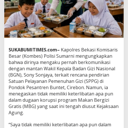
T
e
r
s
e
r
e
t
K
SUKABUMITIMES.com–
Kapolres Bekasi Komisaris
o
r
Besar (Kombes) Polisi Sumarni mengungkapkan
u
bahwa dirinya mengaku pernah berkomunikasi
p
dengan mantan Wakil Kepala Badan Gizi Nasional
s
(BGN), Sony Sonjaya, terkait rencana pendirian
i
Satuan Pelayanan Pemenuhan Gizi (SPPG) di
M
B
Pondok Pesantren Buntet, Cirebon. Namun, ia
G
menegaskan tidak memiliki keterlibatan apa pun
,
dalam dugaan korupsi program Makan Bergizi
A
Gratis (MBG) yang saat ini tengah diusut Kejaksaan
k
u
Agung.
i
P
“Saya tidak memiliki keterlibatan apa pun dalam
e