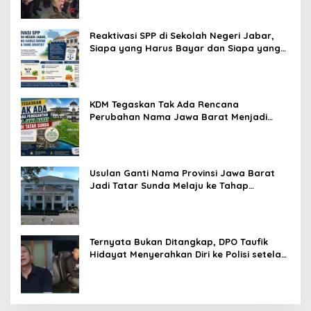
Reaktivasi SPP di Sekolah Negeri Jabar,
Siapa yang Harus Bayar dan Siapa yang
Gratis?
KDM Tegaskan Tak Ada Rencana
Perubahan Nama Jawa Barat Menjadi
Tatar Sunda, Komisi 1 DPRD Jabar Perlu
Kajian Secara Menyeluruh
Usulan Ganti Nama Provinsi Jawa Barat
Jadi Tatar Sunda Melaju ke Tahap
Legislasi, Semua Fraksi DPRD Setuju
Ternyata Bukan Ditangkap, DPO Taufik
Hidayat Menyerahkan Diri ke Polisi setelah
Dibujuk Mantan Bos