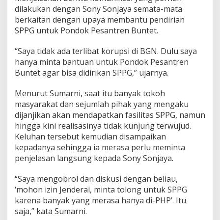
dilakukan dengan Sony Sonjaya semata-mata
B
G
berkaitan dengan upaya membantu pendirian
N
SPPG untuk Pondok Pesantren Buntet.
S
o
“Saya tidak ada terlibat korupsi di BGN. Dulu saya
a
hanya minta bantuan untuk Pondok Pesantren
l
P
Buntet agar bisa didirikan SPPG,” ujarnya.
e
n
Menurut Sumarni, saat itu banyak tokoh
d
masyarakat dan sejumlah pihak yang mengaku
i
dijanjikan akan mendapatkan fasilitas SPPG, namun
r
i
hingga kini realisasinya tidak kunjung terwujud.
a
Keluhan tersebut kemudian disampaikan
n
kepadanya sehingga ia merasa perlu meminta
S
penjelasan langsung kepada Sony Sonjaya.
P
P
G
“Saya mengobrol dan diskusi dengan beliau,
P
‘mohon izin Jenderal, minta tolong untuk SPPG
e
karena banyak yang merasa hanya di-PHP’. Itu
s
saja,” kata Sumarni.
a