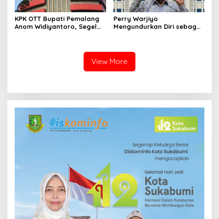
KPK OTT Bupati Pemalang
Perry Warjiyo
Anom Widiyantoro, Segel
Mengundurkan Diri sebagai
Rumah Pribadi dan Kantor
Gubernur Bank Indonesia,
DPUTR
Destry Damayanti Ditunjuk
Jadi Pejabat Sementara
View More