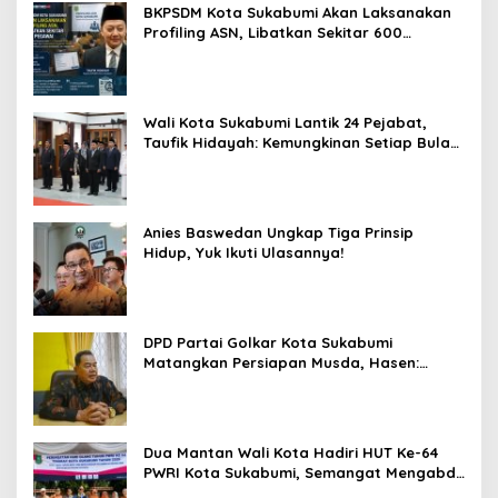
BKPSDM Kota Sukabumi Akan Laksanakan
Profiling ASN, Libatkan Sekitar 600
Pegawai
Wali Kota Sukabumi Lantik 24 Pejabat,
Taufik Hidayah: Kemungkinan Setiap Bulan
Akan Ada Pelantikan
Anies Baswedan Ungkap Tiga Prinsip
Hidup, Yuk Ikuti Ulasannya!
DPD Partai Golkar Kota Sukabumi
Matangkan Persiapan Musda, Hasen:
Paling Lambat Agustus Harus Selesai
Dua Mantan Wali Kota Hadiri HUT Ke-64
PWRI Kota Sukabumi, Semangat Mengabdi
Tak Berhenti Saat Pensiun