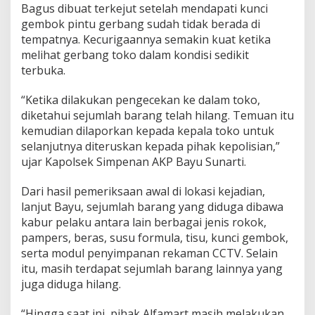
Bagus dibuat terkejut setelah mendapati kunci
a
n
gembok pintu gerbang sudah tidak berada di
R
tempatnya. Kecurigaannya semakin kuat ketika
o
melihat gerbang toko dalam kondisi sedikit
k
terbuka.
o
k
R
“Ketika dilakukan pengecekan ke dalam toko,
a
diketahui sejumlah barang telah hilang. Temuan itu
i
kemudian dilaporkan kepada kepala toko untuk
b
selanjutnya diteruskan kepada pihak kepolisian,”
D
ujar Kapolsek Simpenan AKP Bayu Sunarti.
i
g
o
Dari hasil pemeriksaan awal di lokasi kejadian,
n
lanjut Bayu, sejumlah barang yang diduga dibawa
d
kabur pelaku antara lain berbagai jenis rokok,
o
pampers, beras, susu formula, tisu, kunci gembok,
l
P
serta modul penyimpanan rekaman CCTV. Selain
e
itu, masih terdapat sejumlah barang lainnya yang
l
juga diduga hilang.
a
k
“Hingga saat ini, pihak Alfamart masih melakukan
u