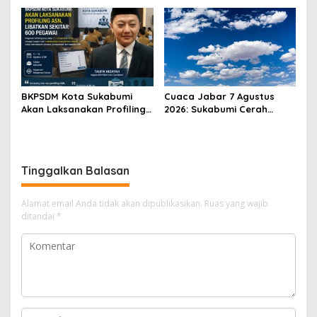
Perhatian kepada
Jadi Peluang Ekonomi
Pensiunan ASN
BKPSDM Kota Sukabumi
Cuaca Jabar 7 Agustus
Akan Laksanakan Profiling
2026: Sukabumi Cerah
ASN, Libatkan Sekitar 600
Berawan, BMKG Ingatkan
Pegawai
Potensi Hujan Lokal pada
Siang hingga Sore
Tinggalkan Balasan
Alamat email Anda tidak akan dipublikasikan.
Ruas yang wajib
ditandai
*