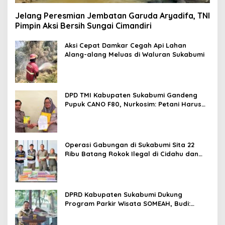
Jelang Peresmian Jembatan Garuda Aryadifa, TNI
Pimpin Aksi Bersih Sungai Cimandiri
Aksi Cepat Damkar Cegah Api Lahan
Alang-alang Meluas di Waluran Sukabumi
DPD TMI Kabupaten Sukabumi Gandeng
Pupuk CANO F80, Nurkosim: Petani Harus
Didukung Inovasi Karya Anak Daerah
Operasi Gabungan di Sukabumi Sita 22
Ribu Batang Rokok Ilegal di Cidahu dan
Parungkuda
DPRD Kabupaten Sukabumi Dukung
Program Parkir Wisata SOMEAH, Budi:
Kesan Wisatawan Sangat Menentukan