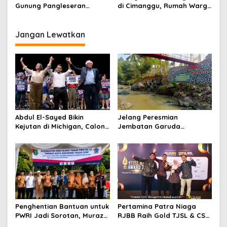
Pengurusannya Gratis!
Gunung Pangleseran
di Cimanggu, Rumah Warga
Cisolok, Api Cepat Menjalar
Ludes Hanya dalam
Karena Angin Kencang
Hitungan Menit
Jangan Lewatkan
Abdul El-Sayed Bikin
Jelang Peresmian
Kejutan di Michigan, Calon
Jembatan Garuda
Senator Muslim Pertama
Aryadifa, TNI Pimpin Aksi
AS?
Bersih Sungai Cimandiri
Penghentian Bantuan untuk
Pertamina Patra Niaga
PWRI Jadi Sorotan, Muraz
RJBB Raih Gold TJSL & CSR
Minta Pemda Tetap Beri
Awards 2026, Ubah Jerami