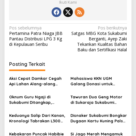
Ikuti Kami
N
Pos sebelumnya
Pos berikutnya
Pertamina Patra Niaga JBB
Satgas MBG Kota Sukabumi
a
Pantau Distribusi LPG 3 Kg
Berganti, Ayep Zaki
v
di Kepulauan Seribu
Tekankan Kualitas Bahan
Baku dan Sertifikasi Halal
i
g
Posting Terkait
a
s
Aksi Cepat Damkar Cegah
Mahasiswa KKN UGM
Api Lahan Alang-alang
Galang Donasi untuk
i
Meluas di Waluran
Korban Kebakaran
p
Sukabumi
Kampung Adat Cipta Mulya
Oknum Guru Ngaji di
Tawuran Dua Geng Motor
Sukabumi
Sukabumi Ditangkap,
di Sukaraja Sukabumi
o
Diduga Cabuli Anak sejak
Makan Korban, Dua Warga
s
2021
Pulang Kerja Dibacok OTK
Keduanya Salip Dari Kanan,
Disnaker Sukabumi Bongkar
Kronologi Tabrakan L300
Dugaan Kartu Kuning Palsu,
dan Vario di Cibadak
Sigit Widarmadi: Jangan
Tewaskan 1 Orang
Percaya Calo,
Kebakaran Puncak Habibie
Si Jago Merah Mengamuk