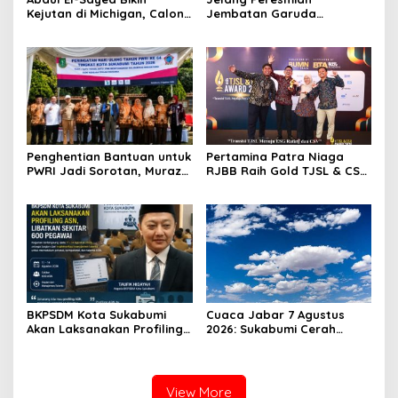
Kejutan di Michigan, Calon
Jembatan Garuda
Senator Muslim Pertama
Aryadifa, TNI Pimpin Aksi
AS?
Bersih Sungai Cimandiri
Penghentian Bantuan untuk
Pertamina Patra Niaga
PWRI Jadi Sorotan, Muraz
RJBB Raih Gold TJSL & CSR
Minta Pemda Tetap Beri
Awards 2026, Ubah Jerami
Perhatian kepada
Jadi Peluang Ekonomi
Pensiunan ASN
BKPSDM Kota Sukabumi
Cuaca Jabar 7 Agustus
Akan Laksanakan Profiling
2026: Sukabumi Cerah
ASN, Libatkan Sekitar 600
Berawan, BMKG Ingatkan
Pegawai
Potensi Hujan Lokal pada
Siang hingga Sore
View More