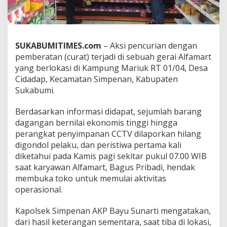
k
a
b
u
m
SUKABUMITIMES.com
– Aksi pencurian dengan
i
pemberatan (curat) terjadi di sebuah gerai Alfamart
D
yang berlokasi di Kampung Mariuk RT 01/04, Desa
i
Cidadap, Kecamatan Simpenan, Kabupaten
b
o
Sukabumi.
b
o
Berdasarkan informasi didapat, sejumlah barang
l
dagangan bernilai ekonomis tinggi hingga
M
perangkat penyimpanan CCTV dilaporkan hilang
a
l
digondol pelaku, dan peristiwa pertama kali
i
diketahui pada Kamis pagi sekitar pukul 07.00 WIB
n
saat karyawan Alfamart, Bagus Pribadi, hendak
g
membuka toko untuk memulai aktivitas
,
C
operasional.
C
T
Kapolsek Simpenan AKP Bayu Sunarti mengatakan,
V
dari hasil keterangan sementara, saat tiba di lokasi,
d