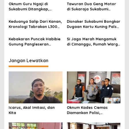
p
Sukabumi
Kampung Adat Cipta Mulya
Oknum Guru Ngaji di
Tawuran Dua Geng Motor
Sukabumi
Sukabumi Ditangkap,
di Sukaraja Sukabumi
o
Diduga Cabuli Anak sejak
Makan Korban, Dua Warga
s
2021
Pulang Kerja Dibacok OTK
Keduanya Salip Dari Kanan,
Disnaker Sukabumi Bongkar
Kronologi Tabrakan L300
Dugaan Kartu Kuning Palsu,
dan Vario di Cibadak
Sigit Widarmadi: Jangan
Tewaskan 1 Orang
Percaya Calo,
Kebakaran Puncak Habibie
Si Jago Merah Mengamuk
Pengurusannya Gratis!
Gunung Pangleseran
di Cimanggu, Rumah Warga
Cisolok, Api Cepat Menjalar
Ludes Hanya dalam
Karena Angin Kencang
Hitungan Menit
Jangan Lewatkan
Icarus, Akal Imitasi, dan
Oknum Kades Ciemas
Kita
Diamankan Polisi,
Ditetapkan Pengguna
Sabtu Bukan Pengedar