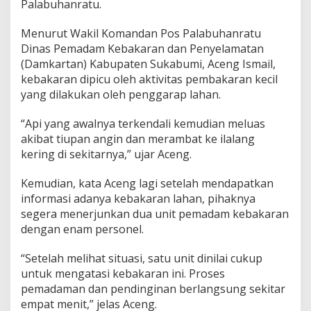
Palabuhanratu.
i
k
Menurut Wakil Komandan Pos Palabuhanratu
a
n
Dinas Pemadam Kebakaran dan Penyelamatan
,
(Damkartan) Kabupaten Sukabumi, Aceng Ismail,
D
kebakaran dipicu oleh aktivitas pembakaran kecil
a
yang dilakukan oleh penggarap lahan.
m
k
a
“Api yang awalnya terkendali kemudian meluas
r
akibat tiupan angin dan merambat ke ilalang
I
kering di sekitarnya,” ujar Aceng.
n
g
Kemudian, kata Aceng lagi setelah mendapatkan
a
t
informasi adanya kebakaran lahan, pihaknya
k
segera menerjunkan dua unit pemadam kebakaran
a
dengan enam personel.
n
B
“Setelah melihat situasi, satu unit dinilai cukup
a
h
untuk mengatasi kebakaran ini. Proses
a
pemadaman dan pendinginan berlangsung sekitar
y
empat menit,” jelas Aceng.
a