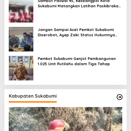
Sambut Paswal 45, Kesbangpol Kota
Sukabumi Matangkan Latihan Paskibraka
Jelang HUT ke-81
Jangan Sampai Aset Pemkot Sukabumi
Diserobot, Ayep Zaki: Status Hukumnya
Harus Jelas
Pemkot Sukabumi Genjot Pembangunan
1.025 Unit Rutilahu dalam Tiga Tahap
Kabupaten Sukabumi