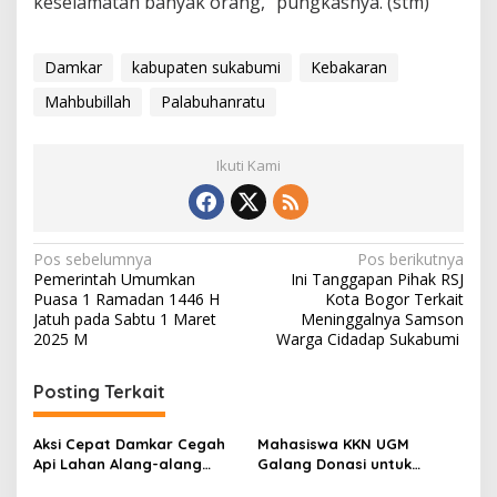
keselamatan banyak orang,” pungkasnya. (stm)
Damkar
kabupaten sukabumi
Kebakaran
Mahbubillah
Palabuhanratu
Ikuti Kami
N
Pos sebelumnya
Pos berikutnya
Pemerintah Umumkan
Ini Tanggapan Pihak RSJ
a
Puasa 1 Ramadan 1446 H
Kota Bogor Terkait
v
Jatuh pada Sabtu 1 Maret
Meninggalnya Samson
2025 M
Warga Cidadap Sukabumi
i
g
Posting Terkait
a
s
Aksi Cepat Damkar Cegah
Mahasiswa KKN UGM
Api Lahan Alang-alang
Galang Donasi untuk
i
Meluas di Waluran
Korban Kebakaran