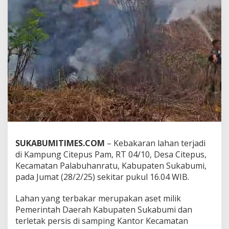
b
u
h
a
n
r
a
t
u
B
e
r
h
a
s
SUKABUMITIMES.COM
– Kebakaran lahan terjadi
i
l
di Kampung Citepus Pam, RT 04/10, Desa Citepus,
D
Kecamatan Palabuhanratu, Kabupaten Sukabumi,
i
pada Jumat (28/2/25) sekitar pukul 16.04 WIB.
k
e
Lahan yang terbakar merupakan aset milik
n
d
Pemerintah Daerah Kabupaten Sukabumi dan
a
terletak persis di samping Kantor Kecamatan
l