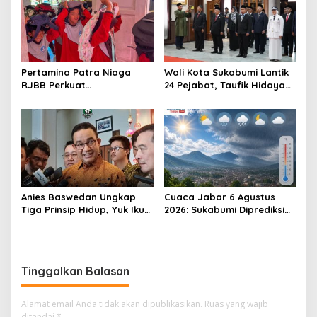
Pertamina Patra Niaga
Wali Kota Sukabumi Lantik
RJBB Perkuat
24 Pejabat, Taufik Hidayah:
Kesiapsiagaan Bencana
Kemungkinan Setiap Bulan
Sejak Dini melalui Program
Akan Ada Pelantikan
PANAH KESATRIA
Anies Baswedan Ungkap
Cuaca Jabar 6 Agustus
Tiga Prinsip Hidup, Yuk Ikuti
2026: Sukabumi Diprediksi
Ulasannya!
Hujan Lokal, Warga Diminta
Waspada Petir dan Angin
Kencang
Tinggalkan Balasan
Alamat email Anda tidak akan dipublikasikan.
Ruas yang wajib
ditandai
*