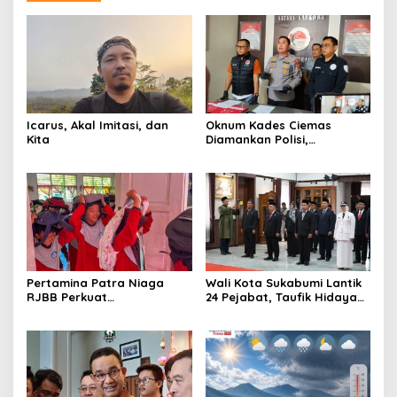
Icarus, Akal Imitasi, dan
Oknum Kades Ciemas
Kita
Diamankan Polisi,
Ditetapkan Pengguna
Sabtu Bukan Pengedar
Pertamina Patra Niaga
Wali Kota Sukabumi Lantik
RJBB Perkuat
24 Pejabat, Taufik Hidayah:
Kesiapsiagaan Bencana
Kemungkinan Setiap Bulan
Sejak Dini melalui Program
Akan Ada Pelantikan
PANAH KESATRIA