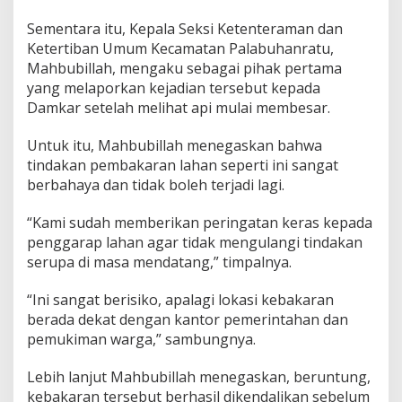
P
Sementara itu, Kepala Seksi Ketenteraman dan
e
m
Ketertiban Umum Kecamatan Palabuhanratu,
b
Mahbubillah, mengaku sebagai pihak pertama
a
yang melaporkan kejadian tersebut kepada
k
Damkar setelah melihat api mulai membesar.
a
r
a
Untuk itu, Mahbubillah menegaskan bahwa
n
tindakan pembakaran lahan seperti ini sangat
L
berbahaya dan tidak boleh terjadi lagi.
i
a
“Kami sudah memberikan peringatan keras kepada
r
penggarap lahan agar tidak mengulangi tindakan
serupa di masa mendatang,” timpalnya.
“Ini sangat berisiko, apalagi lokasi kebakaran
berada dekat dengan kantor pemerintahan dan
pemukiman warga,” sambungnya.
Lebih lanjut Mahbubillah menegaskan, beruntung,
kebakaran tersebut berhasil dikendalikan sebelum