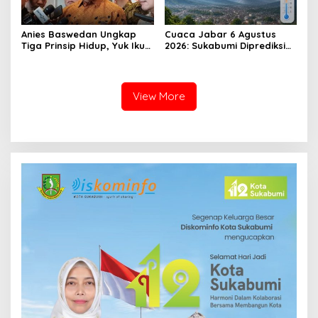
Anies Baswedan Ungkap
Cuaca Jabar 6 Agustus
Tiga Prinsip Hidup, Yuk Ikuti
2026: Sukabumi Diprediksi
Ulasannya!
Hujan Lokal, Warga Diminta
Waspada Petir dan Angin
Kencang
View More