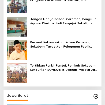
Program Parkir Wisata SOMEAH, Budi:
Kesan Wisatawan Sangat Menentukan
Jangan Hanya Pandai Ceramah, Penyuluh
Agama Diminta Jadi Penyejuk Sekaligus
Pemecah Masalah Umat
Perkuat Kekompakan, Kakan Kemenag
Sukabumi Targetkan Pelayanan Publik
Lebih Profesional
Tertibkan Parkir Pantai, Pemkab Sukabumi
Luncurkan SOMEAH: 13 Distinasi Wisata Jadi
Percontohan
Jawa Barat