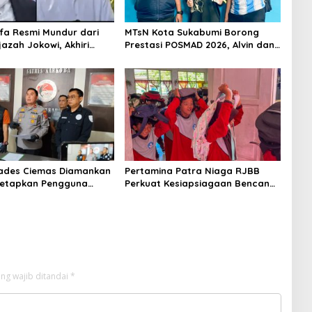
ifa Resmi Mundur dari
MTsN Kota Sukabumi Borong
jazah Jokowi, Akhiri
Prestasi POSMAD 2026, Alvin dan
an Setelah 450 Hari
Shafa Wakili Kota ke Tingkat
Hukum
Jawa Barat
ades Ciemas Diamankan
Pertamina Patra Niaga RJBB
Ditetapkan Pengguna
Perkuat Kesiapsiagaan Bencana
ukan Pengedar
Sejak Dini melalui Program
PANAH KESATRIA
ng wajib ditandai
*