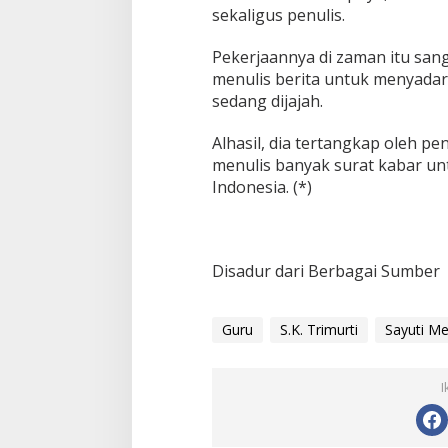
u
sekaligus penulis.
l
i
Pekerjaannya di zaman itu san
s
menulis berita untuk menyada
sedang dijajah.
Alhasil, dia tertangkap oleh pe
menulis banyak surat kabar 
Indonesia. (*)
Disadur dari Berbagai Sumber
Guru
S.K. Trimurti
Sayuti Me
I