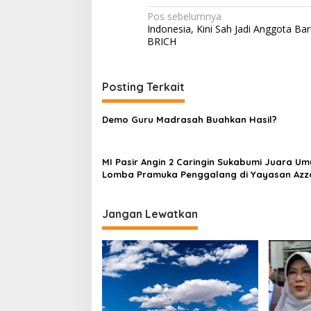
N
Pos sebelumnya
Indonesia, Kini Sah Jadi Anggota Ba
a
BRICH
v
i
Posting Terkait
g
a
Demo Guru Madrasah Buahkan Hasil?
s
i
MI Pasir Angin 2 Caringin Sukabumi Juara U
p
Lomba Pramuka Penggalang di Yayasan Azz
Jaya
o
s
Jangan Lewatkan