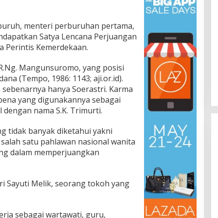
 buruh, menteri perburuhan pertama,
ndapatkan Satya Lencana Perjuangan
a Perintis Kemerdekaan.
 R.Ng. Mangunsuromo, yang posisi
ana (Tempo, 1986: 1143; aji.or.id).
sebenarnya hanya Soerastri. Karma
 pena yang digunakannya sebagai
l dengan nama S.K. Trimurti.
g tidak banyak diketahui yakni
 salah satu pahlawan nasional wanita
ting dalam memperjuangkan
ri Sayuti Melik, seorang tokoh yang
rja sebagai wartawati, guru,