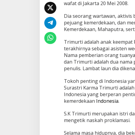
h
wafat di Jakarta 20 Mei 2008.
u
i
Dia seorang wartawan, aktivis
:
pejuang kemerdekaan, dan me
W
a
Kemerdekaan, Mahaputra, sert
r
t
Trimurti adalah anak keempat
a
terakhirnya sebagai asisten wed
w
Nama pemberian orang tuanya 
a
t
dan Trimurti adalah dua nama
i
penulis. Lambat laun dia dikena
,
G
Tokoh penting di Indonesia yan
u
Surastri Karma Trimurti adalah
r
u
Indonesia yang berperan pen
,
kemerdekaan
Indonesia
.
d
a
S.K Trimurti merupakan istri da
n
mengetik naskah proklamasi.
P
e
n
Selama masa hidupnya, dia beke