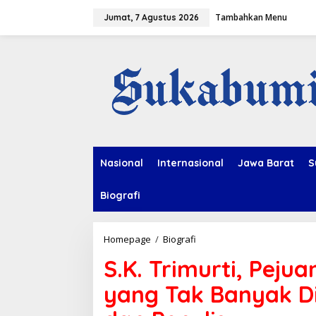
L
Tambahkan Menu
e
Jumat, 7 Agustus 2026
w
a
t
i
k
e
k
o
n
t
e
Nasional
Internasional
Jawa Barat
S
n
Biografi
Homepage
/
Biografi
S
.
S.K. Trimurti, Pej
K
.
yang Tak Banyak Di
T
r
i