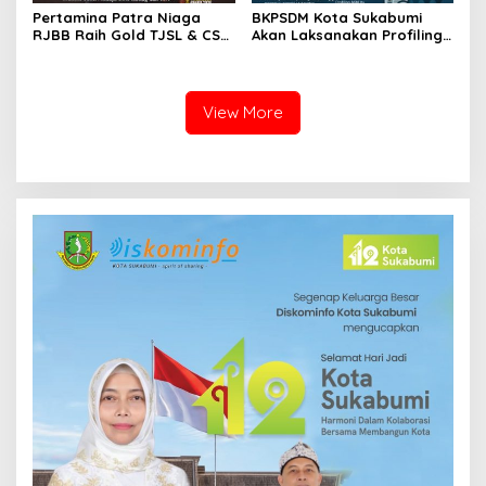
Pertamina Patra Niaga
BKPSDM Kota Sukabumi
RJBB Raih Gold TJSL & CSR
Akan Laksanakan Profiling
Awards 2026, Ubah Jerami
ASN, Libatkan Sekitar 600
Jadi Peluang Ekonomi
Pegawai
View More