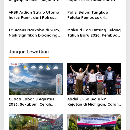
o
dan Narkoba dalam 40
Perkuat Sinergitas dengan
s
Hari
PWI: Pers Adalah Mitra
AKBP Ardian Satrio Utomo
Polisi Belum Tangkap
Strategis Kamtibmas
harus Pamit dari Polres
Pelaku Pembacok 4
Sukabumi Kota, Selamat
Pemuda di Malam Tahuan
Datang Sentot Kunto
Baru, Kapolres: Belum Ada
131 Kasus Narkoba di 2025,
Maksud Cari Untung Jelang
Wibowo
Laporan
Naik Signifikan Dibanding
Tahun Baru 2026, Pembuat
2024: Ini Pernyataan
Ekstasi Digagalkan Polisi di
Kapolres Sukabumi Kota!
Kota Sukabumi
Jangan Lewatkan
Cuaca Jabar 8 Agustus
Abdul El-Sayed Bikin
2026: Sukabumi Cerah
Kejutan di Michigan, Calon
Berawan, Suhu antara 16
Senator Muslim Pertama
hingga 34 Derajat Celsius
AS?