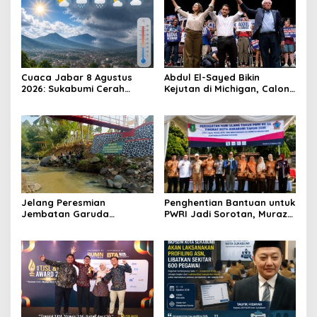
Cuaca Jabar 8 Agustus
Abdul El-Sayed Bikin
2026: Sukabumi Cerah
Kejutan di Michigan, Calon
Berawan, Suhu antara 16
Senator Muslim Pertama
hingga 34 Derajat Celsius
AS?
Jelang Peresmian
Penghentian Bantuan untuk
Jembatan Garuda
PWRI Jadi Sorotan, Muraz
Aryadifa, TNI Pimpin Aksi
Minta Pemda Tetap Beri
Bersih Sungai Cimandiri
Perhatian kepada
Pensiunan ASN