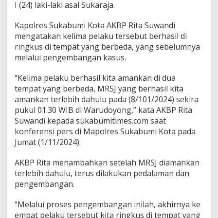
I (24) laki-laki asal Sukaraja.
s
i
l
Kapolres Sukabumi Kota AKBP Rita Suwandi
d
mengatakan kelima pelaku tersebut berhasil di
i
ringkus di tempat yang berbeda, yang sebelumnya
R
melalui pengembangan kasus.
i
n
g
“Kelima pelaku berhasil kita amankan di dua
k
tempat yang berbeda, MRSJ yang berhasil kita
u
amankan terlebih dahulu pada (8/101/2024) sekira
s
pukul 01.30 WIB di Warudoyong,” kata AKBP Rita
P
Suwandi kepada sukabumitimes.com saat
o
l
konferensi pers di Mapolres Sukabumi Kota pada
r
Jumat (1/11/2024).
e
s
AKBP Rita menambahkan setelah MRSJ diamankan
S
terlebih dahulu, terus dilakukan pedalaman dan
u
k
pengembangan.
a
b
“Melalui proses pengembangan inilah, akhirnya ke
u
empat pelaku tersebut kita ringkus di tempat yang
m