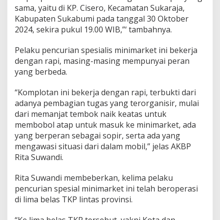
sama, yaitu di KP. Cisero, Kecamatan Sukaraja,
i
K
Kabupaten Sukabumi pada tanggal 30 Oktober
o
2024, sekira pukul 19.00 WIB,”‘ tambahnya.
t
a
Pelaku pencurian spesialis minimarket ini bekerja
dengan rapi, masing-masing mempunyai peran
yang berbeda.
“Komplotan ini bekerja dengan rapi, terbukti dari
adanya pembagian tugas yang terorganisir, mulai
dari memanjat tembok naik keatas untuk
membobol atap untuk masuk ke minimarket, ada
yang berperan sebagai sopir, serta ada yang
mengawasi situasi dari dalam mobil,” jelas AKBP
Rita Suwandi.
Rita Suwandi membeberkan, kelima pelaku
pencurian spesial minimarket ini telah beroperasi
di lima belas TKP lintas provinsi.