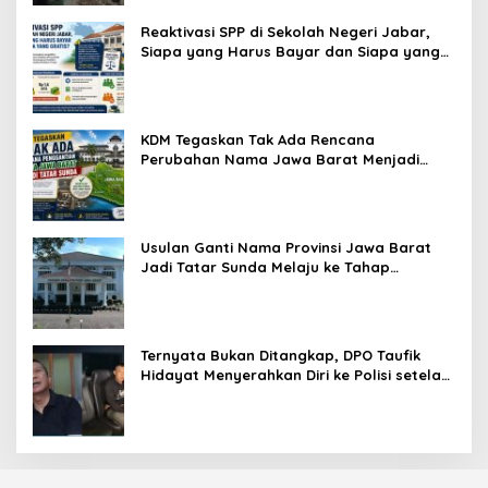
Reaktivasi SPP di Sekolah Negeri Jabar,
Siapa yang Harus Bayar dan Siapa yang
Gratis?
KDM Tegaskan Tak Ada Rencana
Perubahan Nama Jawa Barat Menjadi
Tatar Sunda, Komisi 1 DPRD Jabar Perlu
Kajian Secara Menyeluruh
Usulan Ganti Nama Provinsi Jawa Barat
Jadi Tatar Sunda Melaju ke Tahap
Legislasi, Semua Fraksi DPRD Setuju
Ternyata Bukan Ditangkap, DPO Taufik
Hidayat Menyerahkan Diri ke Polisi setelah
Dibujuk Mantan Bos