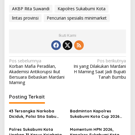
AKBP Rita Suwandi
Kapolres Sukabumi Kota
lintas provinsi
Pencurian spesialis minimarket
Ikuti Kami
N
Pos sebelumnya
Pos berikutnya
Korban Mafia Peradilan,
Ini yang Dilakukan Mardani
a
Akademisi Antikorupsi Ikut
H Maming Saat Jadi Bupati
v
Bersuara Bebaskan Mardani
Tanah Bumbu
Maming
i
g
Posting Terkait
a
s
43 Tersangka Narkoba
Badminton Kapolres
Diciduk, Polisi Sita Sabu
Sukabumi Kota Cup 2026
i
hingga 27 Ribu Pil Obat
Berhadiah Rp20 Juta, AKBP
p
Keras Senilai Rp697 Juta
Sentot: Menang-Kalah
Polres Sukabumi Kota
Momentum HPN 2026,
Bukan Tujuan Utama
Ungkap 31 Kasus Kejahatan
Kapolres Sukabumi Kota