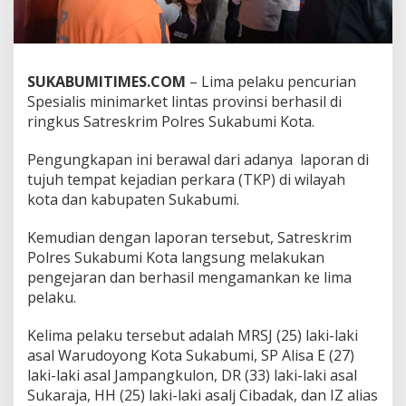
m
a
r
k
e
SUKABUMITIMES.COM
– Lima pelaku pencurian
t
Spesialis minimarket lintas provinsi berhasil di
L
ringkus Satreskrim Polres Sukabumi Kota.
i
n
t
Pengungkapan ini berawal dari adanya laporan di
a
tujuh tempat kejadian perkara (TKP) di wilayah
s
kota dan kabupaten Sukabumi.
P
r
Kemudian dengan laporan tersebut, Satreskrim
o
v
Polres Sukabumi Kota langsung melakukan
i
pengejaran dan berhasil mengamankan ke lima
n
pelaku.
s
i
Kelima pelaku tersebut adalah MRSJ (25) laki-laki
B
e
asal Warudoyong Kota Sukabumi, SP Alisa E (27)
r
laki-laki asal Jampangkulon, DR (33) laki-laki asal
h
Sukaraja, HH (25) laki-laki asalj Cibadak, dan IZ alias
a