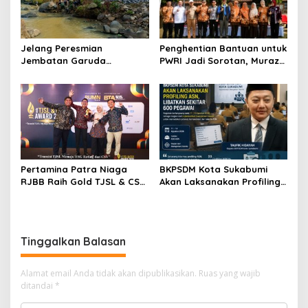
Jelang Peresmian
Penghentian Bantuan untuk
Jembatan Garuda
PWRI Jadi Sorotan, Muraz
Aryadifa, TNI Pimpin Aksi
Minta Pemda Tetap Beri
Bersih Sungai Cimandiri
Perhatian kepada
Pensiunan ASN
Pertamina Patra Niaga
BKPSDM Kota Sukabumi
RJBB Raih Gold TJSL & CSR
Akan Laksanakan Profiling
Awards 2026, Ubah Jerami
ASN, Libatkan Sekitar 600
Jadi Peluang Ekonomi
Pegawai
Tinggalkan Balasan
Alamat email Anda tidak akan dipublikasikan.
Ruas yang wajib
ditandai
*