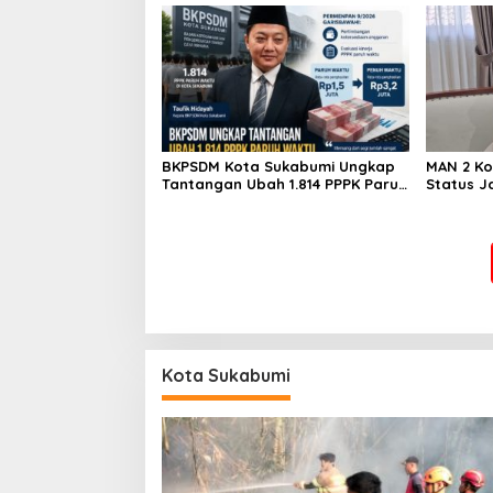
BKPSDM Kota Sukabumi Ungkap
MAN 2 Ko
Tantangan Ubah 1.814 PPPK Paruh
Status J
Waktu Jadi Penuh Waktu
Raden And
Madrasa
yang Da
Kota Sukabumi