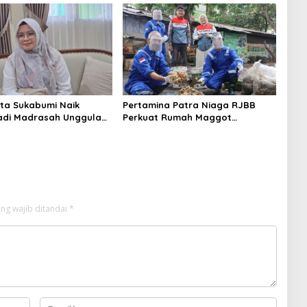
t ke Permukiman
ta Sukabumi Naik
Pertamina Patra Niaga RJBB
adi Madrasah Unggulan,
Perkuat Rumah Maggot
riani: dari 77
Campaka, Dukung Pengelolaan
h se-Jabar Hanya 8
Sampah di Kota Bandung
pat SK
ng wajib ditandai
*