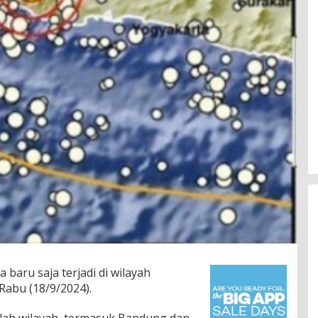
baru saja terjadi di wilayah
abu (18/9/2024).
lah wilayah, termasuk Bandung dan