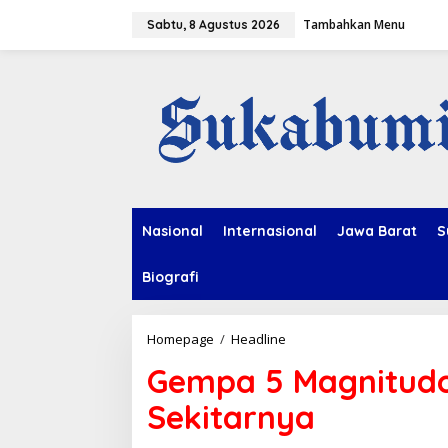
L
Tambahkan Menu
e
Sabtu, 8 Agustus 2026
w
a
t
i
k
e
k
o
n
t
e
Nasional
Internasional
Jawa Barat
S
n
Biografi
Homepage
/
Headline
G
e
Gempa 5 Magnitud
m
p
Sekitarnya
a
5
M