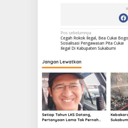
I
N
Pos sebelumnya
Cegah Rokok Ilegal, Bea Cukai Bogo
a
Sosialisasi Pengawasan Pita Cukai
v
Ilegal Di Kabupaten Sukabumi
i
Jangan Lewatkan
g
a
s
i
p
o
s
Setiap Tahun LKS Datang,
Kebakara
Pertanyaan Lama Tak Pernah
Sukabumi
Hilang: Pendidikan atau Bisnis?
Pembakar