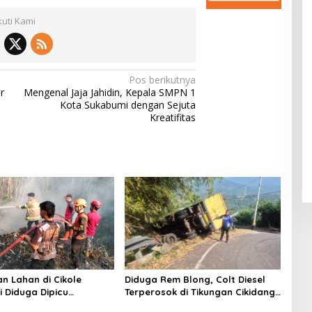
kuti Kami
Pos berikutnya
r
Mengenal Jaja Jahidin, Kepala SMPN 1
Kota Sukabumi dengan Sejuta
Kreatifitas
n Lahan di Cikole
Diduga Rem Blong, Colt Diesel
 Diduga Dipicu
Terperosok di Tikungan Cikidang
an Sampah, Api Nyaris
Sukabumi