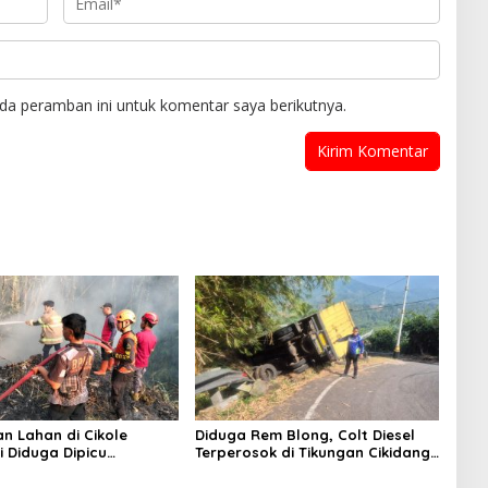
da peramban ini untuk komentar saya berikutnya.
n Lahan di Cikole
Diduga Rem Blong, Colt Diesel
 Diduga Dipicu
Terperosok di Tikungan Cikidang
an Sampah, Api Nyaris
Sukabumi
t ke Permukiman