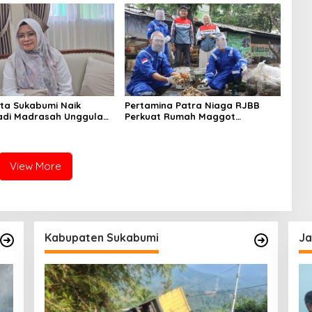
ta Sukabumi Naik
Pertamina Patra Niaga RJBB
adi Madrasah Unggulan,
Perkuat Rumah Maggot
riani: dari 77
Campaka, Dukung Pengelolaan
h se-Jabar Hanya 8
Sampah di Kota Bandung
pat SK
View More
Kabupaten Sukabumi
Ja