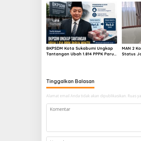
Meramba
BKPSDM Kota Sukabumi Ungkap
MAN 2 Ko
Tantangan Ubah 1.814 PPPK Paruh
Status J
Waktu Jadi Penuh Waktu
Raden And
Madrasa
yang Da
Tinggalkan Balasan
Alamat email Anda tidak akan dipublikasikan.
Ruas ya