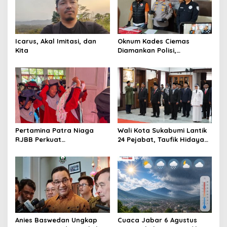
Icarus, Akal Imitasi, dan
Oknum Kades Ciemas
Kita
Diamankan Polisi,
Ditetapkan Pengguna
Sabtu Bukan Pengedar
Pertamina Patra Niaga
Wali Kota Sukabumi Lantik
RJBB Perkuat
24 Pejabat, Taufik Hidayah:
Kesiapsiagaan Bencana
Kemungkinan Setiap Bulan
Sejak Dini melalui Program
Akan Ada Pelantikan
PANAH KESATRIA
Anies Baswedan Ungkap
Cuaca Jabar 6 Agustus