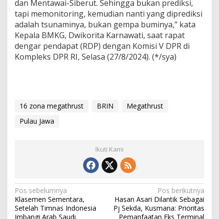
dan Mentawai-Siberut. Sehingga bukan prediksi,
tapi memonitoring, kemudian nanti yang diprediksi
adalah tsunaminya, bukan gempa buminya,” kata
Kepala BMKG, Dwikorita Karnawati, saat rapat
dengar pendapat (RDP) dengan Komisi V DPR di
Kompleks DPR RI, Selasa (27/8/2024). (*/sya)
16 zona megathrust
BRIN
Megathrust
Pulau Jawa
Ikuti Kami
N
Pos sebelumnya
Pos berikutnya
Klasemen Sementara,
Hasan Asari Dilantik Sebagai
a
Setelah Timnas Indonesia
Pj Sekda, Kusmana: Prioritas
Imbangi Arab Saudi
Pemanfaatan Eks Terminal