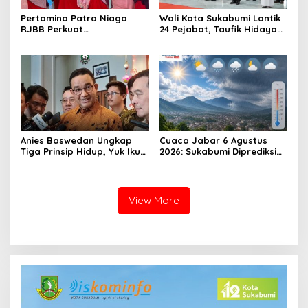
Pertamina Patra Niaga
Wali Kota Sukabumi Lantik
RJBB Perkuat
24 Pejabat, Taufik Hidayah:
Kesiapsiagaan Bencana
Kemungkinan Setiap Bulan
Sejak Dini melalui Program
Akan Ada Pelantikan
PANAH KESATRIA
Anies Baswedan Ungkap
Cuaca Jabar 6 Agustus
Tiga Prinsip Hidup, Yuk Ikuti
2026: Sukabumi Diprediksi
Ulasannya!
Hujan Lokal, Warga Diminta
Waspada Petir dan Angin
Kencang
View More