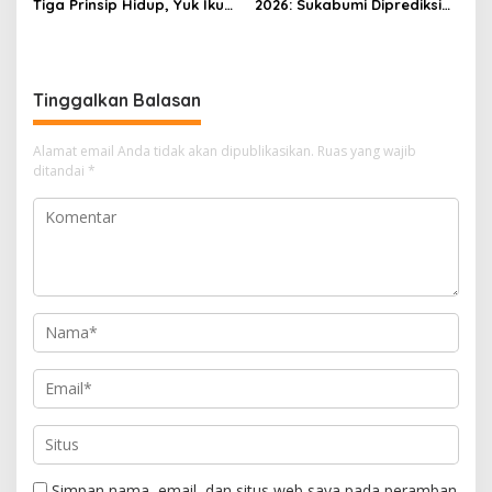
Tiga Prinsip Hidup, Yuk Ikuti
2026: Sukabumi Diprediksi
Ulasannya!
Hujan Lokal, Warga Diminta
Waspada Petir dan Angin
Kencang
Tinggalkan Balasan
Alamat email Anda tidak akan dipublikasikan.
Ruas yang wajib
ditandai
*
Simpan nama, email, dan situs web saya pada peramban