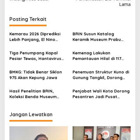
v
Lama
i
g
Posting Terkait
a
s
Kemarau 2026 Diprediksi
BRIN Susun Katalog
Lebih Panjang, El Nino
Keramik Museum Prabu
i
Berpotensi Perparah
Siliwangi Kota Sukabumi,
p
Kekeringan
Koleksi dari Dinasti Tang
Tiga Penumpang Kapal
Kemenag Lakukan
hingga Majapahit Siap Jadi
Pesiar Tewas, Hantavirus
Pemantauan Hilal di 117
o
Rujukan Ilmiah
Jadi Sorotan Global: BRIN
Titik pada Kamis 19 Maret
s
Ungkap Cara Penularannya
2026 M, Hari Raya Idulfitri
BMKG: Tidak Benar Siklon
Penemuan Struktur Kuno di
Ditentukan Hari ini
97S Akan Kepung Jawa
Gunung Tangkil, Dorong
Pemerintah Percepat
Penetapan Cagar Budaya
Hasil Penelitian BRIN,
Penjabat Wali Kota Dorong
Koleksi Benda Museum
Pesantren Jadi Pusat
Prabu Siliwangi Kota
Edukasi, Pariwisata, dan
Sukabumi 90 Persen Asli
Pemberdayaan Ekonomi
Jangan Lewatkan