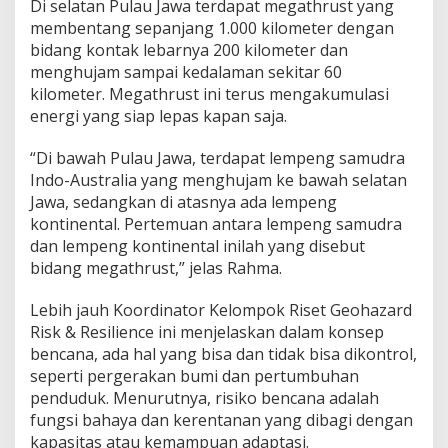
Di selatan Pulau Jawa terdapat megathrust yang
e
membentang sepanjang 1.000 kilometer dengan
r
bidang kontak lebarnya 200 kilometer dan
S
e
menghujam sampai kedalaman sekitar 60
c
kilometer. Megathrust ini terus mengakumulasi
a
energi yang siap lepas kapan saja.
r
a
“Di bawah Pulau Jawa, terdapat lempeng samudra
S
e
Indo-Australia yang menghujam ke bawah selatan
r
Jawa, sedangkan di atasnya ada lempeng
e
kontinental. Pertemuan antara lempeng samudra
n
dan lempeng kontinental inilah yang disebut
t
bidang megathrust,” jelas Rahma.
a
k
,
Lebih jauh Koordinator Kelompok Riset Geohazard
A
Risk & Resilience ini menjelaskan dalam konsep
p
bencana, ada hal yang bisa dan tidak bisa dikontrol,
a
seperti pergerakan bumi dan pertumbuhan
Y
a
penduduk. Menurutnya, risiko bencana adalah
n
fungsi bahaya dan kerentanan yang dibagi dengan
g
kapasitas atau kemampuan adaptasi.
A