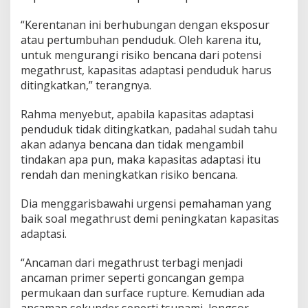
k
“Kerentanan ini berhubungan dengan eksposur
a
n
atau pertumbuhan penduduk. Oleh karena itu,
T
untuk mengurangi risiko bencana dari potensi
e
megathrust, kapasitas adaptasi penduduk harus
r
ditingkatkan,” terangnya.
j
a
d
Rahma menyebut, apabila kapasitas adaptasi
i
penduduk tidak ditingkatkan, padahal sudah tahu
?
akan adanya bencana dan tidak mengambil
tindakan apa pun, maka kapasitas adaptasi itu
rendah dan meningkatkan risiko bencana.
Dia menggarisbawahi urgensi pemahaman yang
baik soal megathrust demi peningkatan kapasitas
adaptasi.
“Ancaman dari megathrust terbagi menjadi
ancaman primer seperti goncangan gempa
permukaan dan surface rupture. Kemudian ada
ancaman sekunder seperti tsunami, longsor,