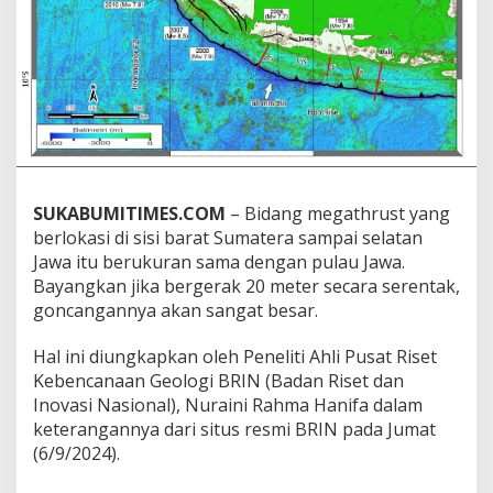
l
a
u
J
a
w
a
,
J
i
SUKABUMITIMES.COM
– Bidang megathrust yang
k
a
berlokasi di sisi barat Sumatera sampai selatan
B
Jawa itu berukuran sama dengan pulau Jawa.
e
Bayangkan jika bergerak 20 meter secara serentak,
r
goncangannya akan sangat besar.
g
e
r
Hal ini diungkapkan oleh Peneliti Ahli Pusat Riset
a
Kebencanaan Geologi BRIN (Badan Riset dan
k
Inovasi Nasional), Nuraini Rahma Hanifa dalam
2
keterangannya dari situs resmi BRIN pada Jumat
0
M
(6/9/2024).
e
t