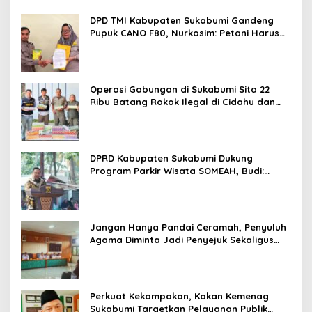
DPD TMI Kabupaten Sukabumi Gandeng
Pupuk CANO F80, Nurkosim: Petani Harus
Didukung Inovasi Karya Anak Daerah
Operasi Gabungan di Sukabumi Sita 22
Ribu Batang Rokok Ilegal di Cidahu dan
Parungkuda
DPRD Kabupaten Sukabumi Dukung
Program Parkir Wisata SOMEAH, Budi:
Kesan Wisatawan Sangat Menentukan
Jangan Hanya Pandai Ceramah, Penyuluh
Agama Diminta Jadi Penyejuk Sekaligus
Pemecah Masalah Umat
Perkuat Kekompakan, Kakan Kemenag
Sukabumi Targetkan Pelayanan Publik