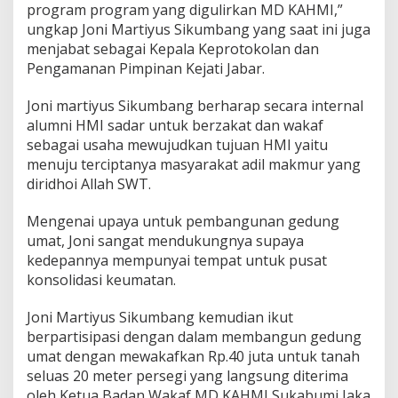
program program yang digulirkan MD KAHMI,”
a
ungkap Joni Martiyus Sikumbang yang saat ini juga
l
a
menjabat sebagai Kepala Keprotokolan dan
h
Pengamanan Pimpinan Kejati Jabar.
a
n
Joni martiyus Sikumbang berharap secara internal
S
alumni HMI sadar untuk berzakat dan wakaf
o
s
sebagai usaha mewujudkan tujuan HMI yaitu
i
menuju terciptanya masyarakat adil makmur yang
a
diridhoi Allah SWT.
l
Mengenai upaya untuk pembangunan gedung
umat, Joni sangat mendukungnya supaya
kedepannya mempunyai tempat untuk pusat
konsolidasi keumatan.
Joni Martiyus Sikumbang kemudian ikut
berpartisipasi dengan dalam membangun gedung
umat dengan mewakafkan Rp.40 juta untuk tanah
seluas 20 meter persegi yang langsung diterima
oleh Ketua Badan Wakaf MD KAHMI Sukabumi Jaka