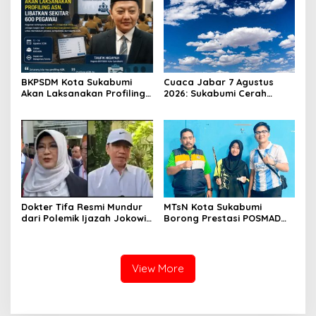
Pensiunan ASN
BKPSDM Kota Sukabumi
Cuaca Jabar 7 Agustus
Akan Laksanakan Profiling
2026: Sukabumi Cerah
ASN, Libatkan Sekitar 600
Berawan, BMKG Ingatkan
Pegawai
Potensi Hujan Lokal pada
Siang hingga Sore
Dokter Tifa Resmi Mundur
MTsN Kota Sukabumi
dari Polemik Ijazah Jokowi,
Borong Prestasi POSMAD
Akhiri Pengawalan Setelah
2026, Alvin dan Shafa Wakili
450 Hari Proses Hukum
Kota ke Tingkat Jawa
Barat
View More