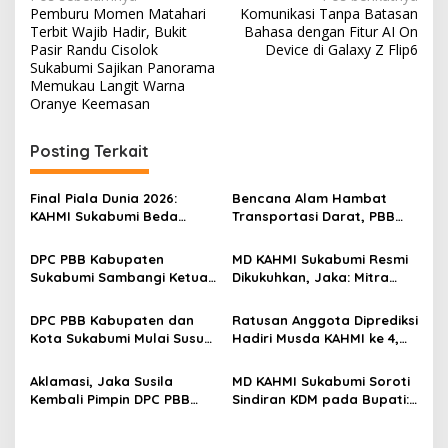
N
Pemburu Momen Matahari
Komunikasi Tanpa Batasan
a
Terbit Wajib Hadir, Bukit
Bahasa dengan Fitur AI On
v
Pasir Randu Cisolok
Device di Galaxy Z Flip6
Sukabumi Sajikan Panorama
i
Memukau Langit Warna
Oranye Keemasan
g
a
Posting Terkait
s
i
Final Piala Dunia 2026:
Bencana Alam Hambat
p
KAHMI Sukabumi Beda
Transportasi Darat, PBB
Prediksi, Spanyol atau
Kabupaten Sukabumi
o
Argentina yang Angkat
Segera Bentuk Posko Bulan
DPC PBB Kabupaten
MD KAHMI Sukabumi Resmi
Trofi?
Bintang Tanggap Bencana.
s
Sukabumi Sambangi Ketua
Dikukuhkan, Jaka: Mitra
PC NU, Ini Pesan KH.
Kritis Pemerintah, Siap
Mubarok!
Kolaborasi Majukan Daerah
DPC PBB Kabupaten dan
Ratusan Anggota Diprediksi
Kota Sukabumi Mulai Susun
Hadiri Musda KAHMI ke 4,
Kepengurusan, Dodi:
Pendaftaran Calon
Kepengurusan Didominasi
Presidium Ditutup 20
Aklamasi, Jaka Susila
MD KAHMI Sukabumi Soroti
Advokat
Agustus 2025
Kembali Pimpin DPC PBB
Sindiran KDM pada Bupati:
Kabupaten Sukabumi:
Tandanya Perhatian Khusus
Siapkan Kerja Politik