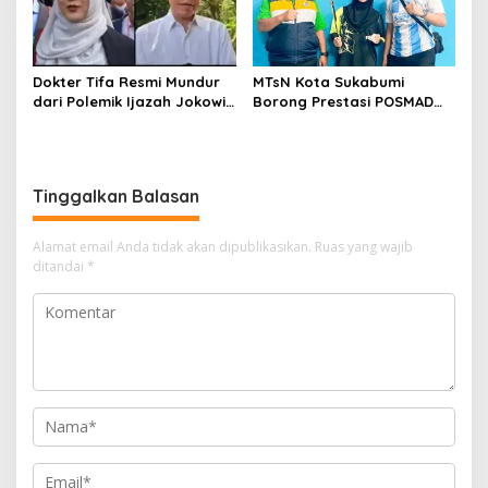
Dokter Tifa Resmi Mundur
MTsN Kota Sukabumi
dari Polemik Ijazah Jokowi,
Borong Prestasi POSMAD
Akhiri Pengawalan Setelah
2026, Alvin dan Shafa Wakili
450 Hari Proses Hukum
Kota ke Tingkat Jawa
Barat
Tinggalkan Balasan
Alamat email Anda tidak akan dipublikasikan.
Ruas yang wajib
ditandai
*