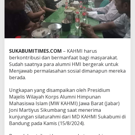
u
n
t
u
k
P
e
m
b
SUKABUMITIMES.COM
– KAHMI harus
a
berkontribusi dan bermanfaat bagi masyarakat.
n
g
Sudah saatnya para alumni HMI bergerak untuk
u
Menjawab permalasahan sosial dimanapun mereka
n
berada.
a
n
Ungkapan yang disampaikan oleh Presidium
G
e
Majelis Wilayah Korps Alumni Himpunan
d
Mahasiswa Islam (MW KAHMI) Jawa Barat (Jabar)
u
Joni Martiyus Sikumbang saat menerima
n
kunjungan silaturahmi dari MD KAHMI Sukabumi di
g
Bandung pada Kamis (15/8/2024).
U
m
a