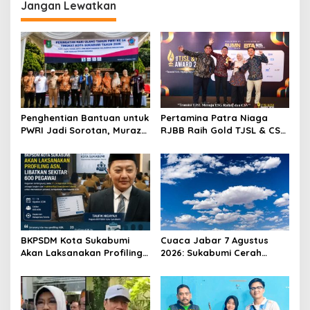
Hadapi Pemilu
Jangan Lewatkan
Penghentian Bantuan untuk
Pertamina Patra Niaga
PWRI Jadi Sorotan, Muraz
RJBB Raih Gold TJSL & CSR
Minta Pemda Tetap Beri
Awards 2026, Ubah Jerami
Perhatian kepada
Jadi Peluang Ekonomi
Pensiunan ASN
BKPSDM Kota Sukabumi
Cuaca Jabar 7 Agustus
Akan Laksanakan Profiling
2026: Sukabumi Cerah
ASN, Libatkan Sekitar 600
Berawan, BMKG Ingatkan
Pegawai
Potensi Hujan Lokal pada
Siang hingga Sore