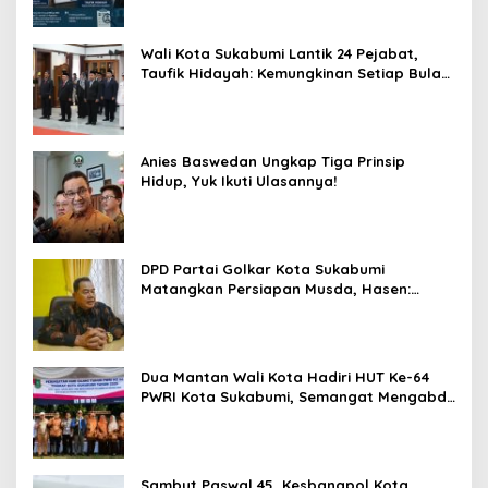
Wali Kota Sukabumi Lantik 24 Pejabat,
Taufik Hidayah: Kemungkinan Setiap Bulan
Akan Ada Pelantikan
Anies Baswedan Ungkap Tiga Prinsip
Hidup, Yuk Ikuti Ulasannya!
DPD Partai Golkar Kota Sukabumi
Matangkan Persiapan Musda, Hasen:
Paling Lambat Agustus Harus Selesai
Dua Mantan Wali Kota Hadiri HUT Ke-64
PWRI Kota Sukabumi, Semangat Mengabdi
Tak Berhenti Saat Pensiun
Sambut Paswal 45, Kesbangpol Kota