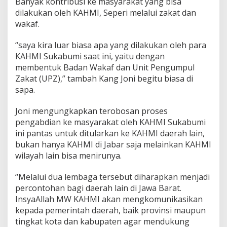
Banyak kontribusi ke masyarakat yang bisa
t
dilakukan oleh KAHMI, Seperi melalui zakat dan
,
wakaf.
K
A
H
“saya kira luar biasa apa yang dilakukan oleh para
M
KAHMI Sukabumi saat ini, yaitu dengan
I
membentuk Badan Wakaf dan Unit Pengumpul
S
Zakat (UPZ),” tambah Kang Joni begitu biasa di
a
sapa.
a
t
n
Joni mengungkapkan terobosan proses
y
pengabdian ke masyarakat oleh KAHMI Sukabumi
a
ini pantas untuk ditularkan ke KAHMI daerah lain,
J
bukan hanya KAHMI di Jabar saja melainkan KAHMI
a
w
wilayah lain bisa menirunya.
a
b
“Melalui dua lembaga tersebut diharapkan menjadi
P
percontohan bagi daerah lain di Jawa Barat.
e
InsyaAllah MW KAHMI akan mengkomunikasikan
r
m
kepada pemerintah daerah, baik provinsi maupun
a
tingkat kota dan kabupaten agar mendukung
s