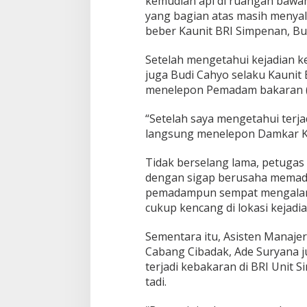
kemudian api di ruangan bawah 
yang bagian atas masih menyala
beber Kaunit BRI Simpenan, Bu
Setelah mengetahui kejadian ke
juga Budi Cahyo selaku Kaunit
menelepon Pemadam bakaran 
“Setelah saya mengetahui terja
langsung menelepon Damkar Ka
Tidak berselang lama, petuga
dengan sigap berusaha memad
pemadampun sempat mengalami 
cukup kencang di lokasi kejadia
Sementara itu, Asisten Manaje
Cabang Cibadak, Ade Suryana 
terjadi kebakaran di BRI Unit 
tadi.