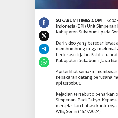
a
n
i
k
SUKABUMITIMES.COM
– Kebak
Indonesia (BRI) Unit Simpenan
Kabupaten Sukabumi, pada Senin
Dari video yang beredar lewat
membumbung tinggi melumat a
berlokasi di Jalan Palabuhanra
Kabupaten Sukabumi, Jawa Bara
Api terlihat semakin membesa
kebakaran datang berusaha 
api tersebut.
Kejadian tersebut dibenarkan o
Simpenan, Budi Cahyo. Kepada
menjelaskan bahwa kantornya t
WIB, Senin (15/7/2024).