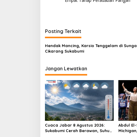
Empat Tahap Peradaban Pangan
a
v
i
g
Posting Terkait
a
s
Hendak Mancing, Karsio Tenggelam di Sunga
Cikarang Sukabumi
i
p
Jangan Lewatkan
o
s
Cuaca Jabar 8 Agustus 2026:
Abdul El-
Sukabumi Cerah Berawan, Suhu
Michigan
antara 16 hingga 34 Derajat
Pertama