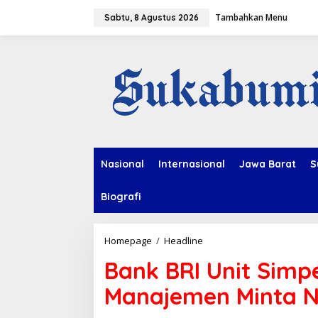
L
Tambahkan Menu
e
Sabtu, 8 Agustus 2026
w
a
t
i
k
e
k
o
n
t
e
Nasional
Internasional
Jawa Barat
S
n
Biografi
Homepage
/
Headline
B
a
Bank BRI Unit Sim
n
k
Manajemen Minta N
B
R
I