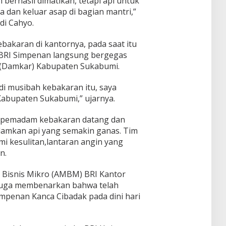
berhasil dimatikan, tetapi api untuk
 dan keluar asap di bagian mantri,”
di Cahyo.
bakaran di kantornya, pada saat itu
 BRI Simpenan langsung bergegas
(Damkar) Kabupaten Sukabumi.
di musibah kebakaran itu, saya
bupaten Sukabumi,” ujarnya.
s pemadam kebakaran datang dan
amkan api yang semakin ganas. Tim
kesulitan,lantaran angin yang
n.
r Bisnis Mikro (AMBM) BRI Kantor
juga membenarkan bahwa telah
Simpenan Kanca Cibadak pada dini hari