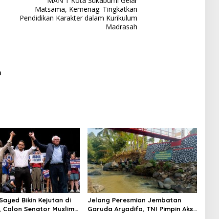
MAN 1 Kota Sukabumi Gelar
Matsama, Kemenag: Tingkatkan
Pendidikan Karakter dalam Kurikulum
Madrasah
i
Sayed Bikin Kejutan di
Jelang Peresmian Jembatan
, Calon Senator Muslim
Garuda Aryadifa, TNI Pimpin Aksi
 AS?
Bersih Sungai Cimandiri