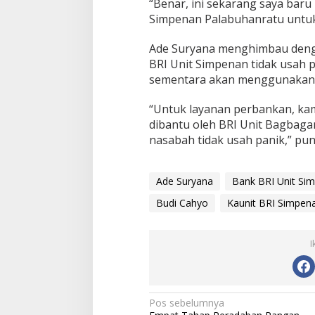
“Benar, ini sekarang saya baru
Simpenan Palabuhanratu untuk 
Ade Suryana menghimbau denga
BRI Unit Simpenan tidak usah 
sementara akan menggunakan 
“Untuk layanan perbankan, kam
dibantu oleh BRI Unit Bagbaga
nasabah tidak usah panik,” pun
Ade Suryana
Bank BRI Unit Si
Budi Cahyo
Kaunit BRI Simpen
I
N
Pos sebelumnya