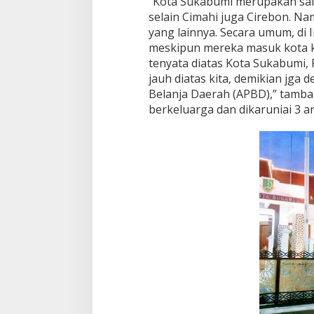
“Kota Sukabumi merupakan salah
selain Cimahi juga Cirebon. N
yang lainnya. Secara umum, di 
meskipun mereka masuk kota ke
tenyata diatas Kota Sukabumi,
jauh diatas kita, demikian jg
Belanja Daerah (APBD),” tamb
berkeluarga dan dikaruniai 3 an