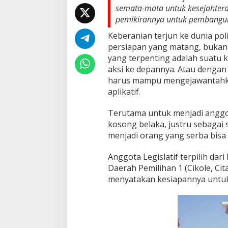
n
semata-mata untuk kesejahter
g
pemikirannya untuk pembangu
D
P
Keberanian terjun ke dunia poli
R
persiapan yang matang, bukan
D
K
yang terpenting adalah suatu 
o
aksi ke depannya. Atau dengan 
t
harus mampu mengejawantahka
a
aplikatif.
S
u
k
Terutama untuk menjadi angg
a
kosong belaka, justru sebagai 
b
menjadi orang yang serba bisa 
u
m
Anggota Legislatif terpilih dari
i
(
Daerah Pemilihan 1 (Cikole, Ci
B
menyatakan kesiapannya untuk
a
g
i
a
n