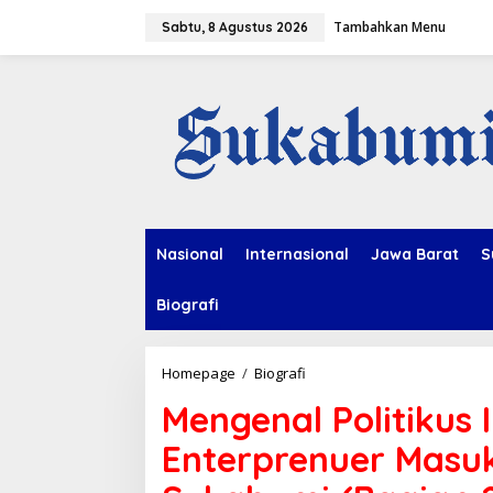
L
Tambahkan Menu
e
Sabtu, 8 Agustus 2026
w
a
t
i
k
e
k
o
n
t
e
Nasional
Internasional
Jawa Barat
S
n
Biografi
Homepage
/
Biografi
M
e
Mengenal Politikus 
n
g
Enterprenuer Masu
e
n
a