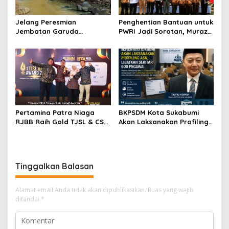
Jelang Peresmian
Penghentian Bantuan untuk
Jembatan Garuda
PWRI Jadi Sorotan, Muraz
Aryadifa, TNI Pimpin Aksi
Minta Pemda Tetap Beri
Bersih Sungai Cimandiri
Perhatian kepada
Pensiunan ASN
Pertamina Patra Niaga
BKPSDM Kota Sukabumi
RJBB Raih Gold TJSL & CSR
Akan Laksanakan Profiling
Awards 2026, Ubah Jerami
ASN, Libatkan Sekitar 600
Jadi Peluang Ekonomi
Pegawai
Tinggalkan Balasan
Alamat email Anda tidak akan dipublikasikan.
Ruas yang wajib
ditandai
*