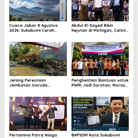
Cuaca Jabar 8 Agustus
Abdul El-Sayed Bikin
2026: Sukabumi Cerah
Kejutan di Michigan, Calon
Berawan, Suhu antara 16
Senator Muslim Pertama
hingga 34 Derajat Celsius
AS?
Jelang Peresmian
Penghentian Bantuan untuk
Jembatan Garuda
PWRI Jadi Sorotan, Muraz
Aryadifa, TNI Pimpin Aksi
Minta Pemda Tetap Beri
Bersih Sungai Cimandiri
Perhatian kepada
Pensiunan ASN
Pertamina Patra Niaga
BKPSDM Kota Sukabumi