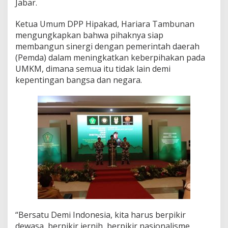
Jabar.
D
i
Ketua Umum DPP Hipakad, Hariara Tambunan
g
mengungkapkan bahwa pihaknya siap
i
t
membangun sinergi dengan pemerintah daerah
a
(Pemda) dalam meningkatkan keberpihakan pada
l
UMKM, dimana semua itu tidak lain demi
i
kepentingan bangsa dan negara.
s
a
s
i
P
a
s
a
r
d
i
K
a
b
u
“Bersatu Demi Indonesia, kita harus berpikir
p
dewasa, berpikir jernih, berpikir nasionalisme.
a