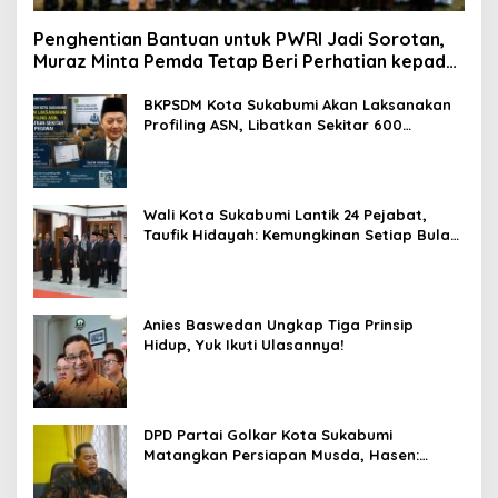
Penghentian Bantuan untuk PWRI Jadi Sorotan,
Muraz Minta Pemda Tetap Beri Perhatian kepada
Pensiunan ASN
BKPSDM Kota Sukabumi Akan Laksanakan
Profiling ASN, Libatkan Sekitar 600
Pegawai
Wali Kota Sukabumi Lantik 24 Pejabat,
Taufik Hidayah: Kemungkinan Setiap Bulan
Akan Ada Pelantikan
Anies Baswedan Ungkap Tiga Prinsip
Hidup, Yuk Ikuti Ulasannya!
DPD Partai Golkar Kota Sukabumi
Matangkan Persiapan Musda, Hasen:
Paling Lambat Agustus Harus Selesai