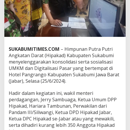
,
H
i
p
a
k
a
d
S
SUKABUMITIMES.COM
– Himpunan Putra Putri
o
Angkatan Darat (Hipakad) Kabupaten Sukabumi
s
i
menyelenggarakan konsolidasi serta sosialisasi
a
UMKM dan Digitalisasi Pasar yang bertempat di
l
Hotel Pangrango Kabupaten Sukabumi Jawa Barat
i
(Jabar), Selasa (25/6/2024).
a
s
i
Hadir dalam kegiatan ini, wakil menteri
U
perdagangan, Jerry Sambuaga, Ketua Umum DPP
M
Hipakad, Hariara Tambunan, Perwakilan dari
K
Pandam III/Siliwangi, Ketua DPD Hipakad Jabar,
M
Ketua DPC Hipakad se-Jabar atau yang mewakili,
d
a
serta dihadiri kurang lebih 350 Anggota Hipakad
n