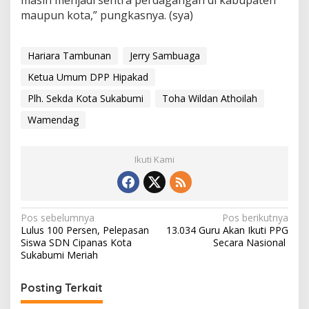
maupun kota,” pungkasnya. (sya)
Hariara Tambunan
Jerry Sambuaga
Ketua Umum DPP Hipakad
Plh. Sekda Kota Sukabumi
Toha Wildan Athoilah
Wamendag
Ikuti Kami
N
Pos sebelumnya
Pos berikutnya
Lulus 100 Persen, Pelepasan
13.034 Guru Akan Ikuti PPG
a
Siswa SDN Cipanas Kota
Secara Nasional
v
Sukabumi Meriah
i
Posting Terkait
g