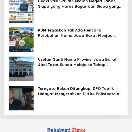
Reaktivasi SPP di Sekolah Negeri Jabar,
Siapa yang Harus Bayar dan Siapa yang
Gratis?
KDM Tegaskan Tak Ada Rencana
Perubahan Nama Jawa Barat Menjadi
Tatar Sunda, Komisi 1 DPRD Jabar Perlu
Kajian Secara Menyeluruh
Usulan Ganti Nama Provinsi Jawa Barat
Jadi Tatar Sunda Melaju ke Tahap
Legislasi, Semua Fraksi DPRD Setuju
Ternyata Bukan Ditangkap, DPO Taufik
Hidayat Menyerahkan Diri ke Polisi setelah
Dibujuk Mantan Bos