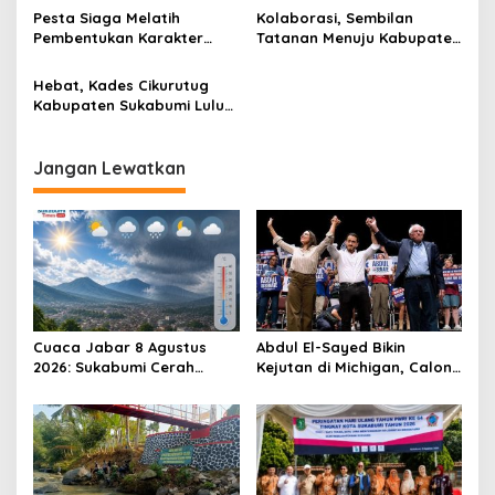
a
Pesta Siaga Melatih
Kolaborasi, Sembilan
s
Pembentukan Karakter
Tatanan Menuju Kabupaten
Anak, Yemmi: Berharap
Sukabumi Sehat
i
Pramuka menjadi
Hebat, Kades Cikurutug
p
ekstrakurikuler Wajib
Kabupaten Sukabumi Lulus
Disekolah
dalam Paralegal Academy,
o
Raih Penghargaan NLP
s
Jangan Lewatkan
Cuaca Jabar 8 Agustus
Abdul El-Sayed Bikin
2026: Sukabumi Cerah
Kejutan di Michigan, Calon
Berawan, Suhu antara 16
Senator Muslim Pertama
hingga 34 Derajat Celsius
AS?