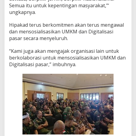
Semua itu untuk kepentingan masyarakat,”‘
t
e
ungkapnya.
n
S
Hipakad terus berkomitmen akan terus mengawal
u
dan mensosialisasikan UMKM dan Digitalisasi
k
pasar secara menyeluruh.
a
b
u
“Kami juga akan mengajak organisasi lain untuk
m
berkolaborasi untuk mensosialisasikan UMKM dan
i
Digitalisasi pasar,” imbuhnya.