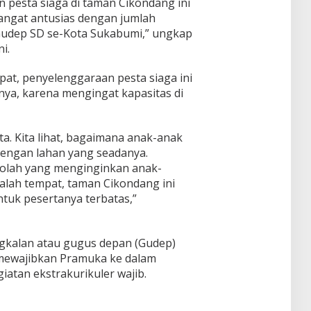
 pesta siaga di taman Cikondang ini
angat antusias dengan jumlah
 Gudep SD se-Kota Sukabumi,” ungkap
i.
at, penyelenggaraan pesta siaga ini
anya, karena mengingat kapasitas di
rta. Kita lihat, bagaimana anak-anak
engan lahan yang seadanya.
olah yang menginginkan anak-
alah tempat, taman Cikondang ini
tuk pesertanya terbatas,”
ngkalan atau gugus depan (Gudep)
 mewajibkan Pramuka ke dalam
atan ekstrakurikuler wajib.