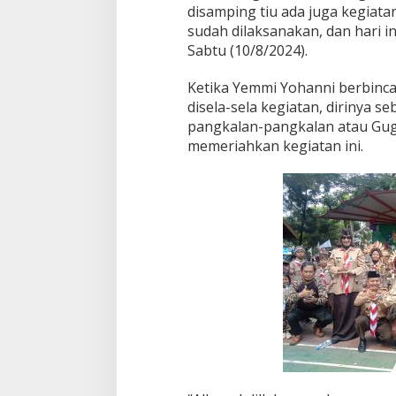
l
disamping tiu ada juga kegiata
e
sudah dilaksanakan, dan hari in
r
Sabtu (10/8/2024).
W
a
j
Ketika Yemmi Yohanni berbinc
i
disela-sela kegiatan, dirinya
b
pangkalan-pangkalan atau Gugu
D
memeriahkan kegiatan ini.
i
s
e
k
o
l
a
h