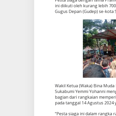
r
ini diikuti oleh kurang lebih 7
a
m
Gugus Depan (Gudep) se-kota 
u
k
a
m
e
n
j
a
d
i
e
k
s
t
r
a
Wakil Ketua (Waka) Bina Muda
k
Sukabumi Yemmi Yohanni menga
u
bagian dari rangkaian memperi
r
pada tanggal 14 Agustus 2024 
i
k
u
“Pesta siaga ini dalam rangka 