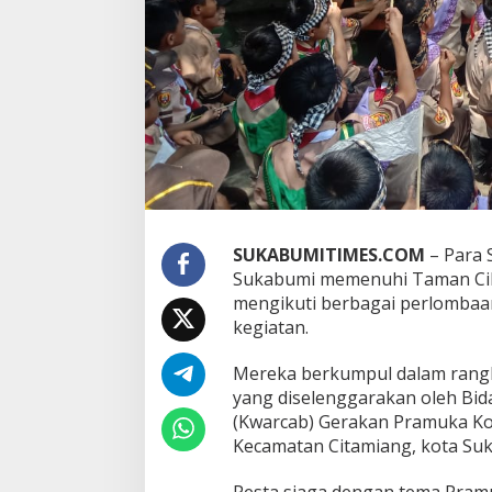
a
k
t
e
r
A
n
a
k
,
Y
e
m
SUKABUMITIMES.COM
– Para 
m
Sukabumi memenuhi Taman Cik
i
:
mengikuti berbagai perlombaan
B
kegiatan.
e
r
Mereka berkumpul dalam rangk
h
yang diselenggarakan oleh Bi
a
r
(Kwarcab) Gerakan Pramuka Ko
a
Kecamatan Citamiang, kota Suk
p
P
Pesta siaga dengan tema Pramuk