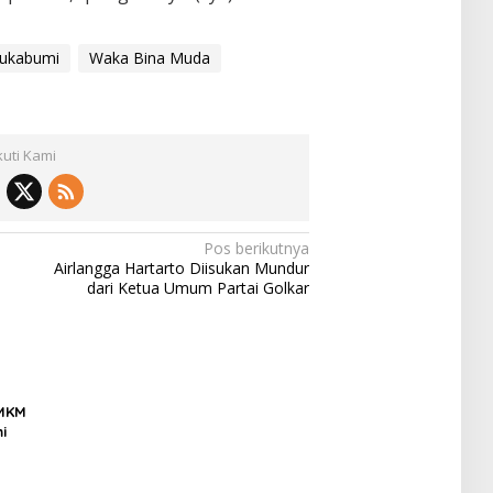
Sukabumi
Waka Bina Muda
kuti Kami
Pos berikutnya
Airlangga Hartarto Diisukan Mundur
dari Ketua Umum Partai Golkar
UMKM
i