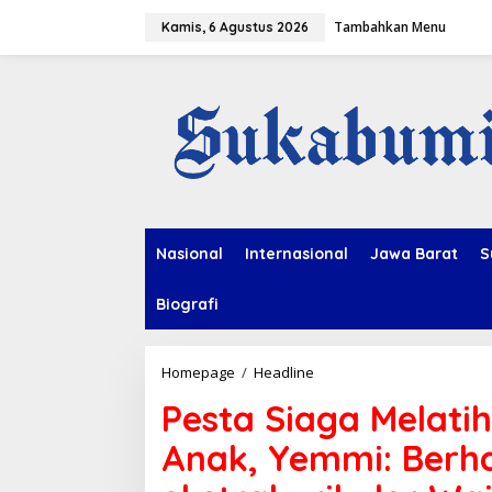
L
Tambahkan Menu
e
Kamis, 6 Agustus 2026
w
a
t
i
k
e
k
o
n
t
e
Nasional
Internasional
Jawa Barat
S
n
Biografi
Homepage
/
Headline
P
e
Pesta Siaga Melat
s
t
Anak, Yemmi: Berh
a
S
i