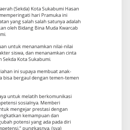
 Daerah (Sekda) Kota Sukabumi Hasan
emperingati hari Pramuka ini
tan yang salah salah satunya adalah
kan oleh Bidang Bina Muda Kwarcab
mi.
uan untuk menanamkan nilai-nilai
kter siswa, dan menanamkan cinta
Plh Sekda Kota Sukabumi.
iahan ini supaya membuat anak-
a bisa bergaul dengan temen-temen
aya untuk melatih berkomunikasi
petensi sosialnya. Memberi
tuk mengejar prestasi dengan
eningkatkan kemampuan dan
gubah potensi yang ada pada diri
petensi,” pungkasnya. (sya)