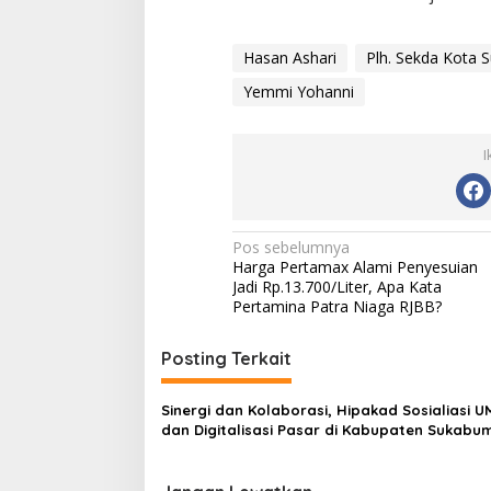
Hasan Ashari
Plh. Sekda Kota 
Yemmi Yohanni
I
N
Pos sebelumnya
Harga Pertamax Alami Penyesuian
a
Jadi Rp.13.700/Liter, Apa Kata
v
Pertamina Patra Niaga RJBB?
i
Posting Terkait
g
a
Sinergi dan Kolaborasi, Hipakad Sosialiasi 
s
dan Digitalisasi Pasar di Kabupaten Sukabum
i