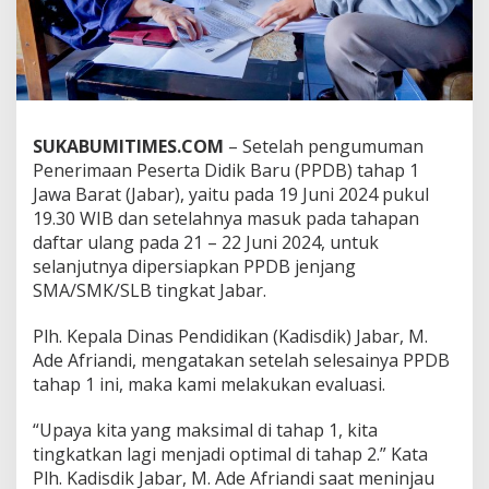
/
S
M
K
/
S
L
SUKABUMITIMES.COM
– Setelah pengumuman
B
Penerimaan Peserta Didik Baru (PPDB) tahap 1
J
a
Jawa Barat (Jabar), yaitu pada 19 Juni 2024 pukul
b
19.30 WIB dan setelahnya masuk pada tahapan
a
daftar ulang pada 21 – 22 Juni 2024, untuk
r
selanjutnya dipersiapkan PPDB jenjang
,
SMA/SMK/SLB tingkat Jabar.
E
v
a
Plh. Kepala Dinas Pendidikan (Kadisdik) Jabar, M.
l
Ade Afriandi, mengatakan setelah selesainya PPDB
u
tahap 1 ini, maka kami melakukan evaluasi.
a
s
i
“Upaya kita yang maksimal di tahap 1, kita
P
tingkatkan lagi menjadi optimal di tahap 2.” Kata
e
Plh. Kadisdik Jabar, M. Ade Afriandi saat meninjau
l