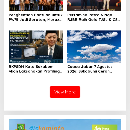
Penghentian Bantuan untuk
Pertamina Patra Niaga
PWRI Jadi Sorotan, Muraz
RJBB Raih Gold TJSL & CSR
Minta Pemda Tetap Beri
Awards 2026, Ubah Jerami
Perhatian kepada
Jadi Peluang Ekonomi
Pensiunan ASN
BKPSDM Kota Sukabumi
Cuaca Jabar 7 Agustus
Akan Laksanakan Profiling
2026: Sukabumi Cerah
ASN, Libatkan Sekitar 600
Berawan, BMKG Ingatkan
Pegawai
Potensi Hujan Lokal pada
Siang hingga Sore
View More