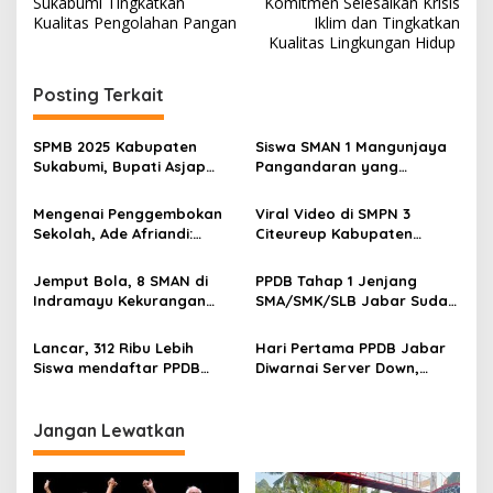
Sukabumi Tingkatkan
Komitmen Selesaikan Krisis
v
Kualitas Pengolahan Pangan
Iklim dan Tingkatkan
Kualitas Lingkungan Hidup
i
g
Posting Terkait
a
s
SPMB 2025 Kabupaten
Siswa SMAN 1 Mangunjaya
Sukabumi, Bupati Asjap
Pangandaran yang
i
Larang Berprilaku Curang
Mengalami Keracunan
p
dan Pungli Kepada Ortu
Makanan Sudah
Mengenai Penggembokan
Viral Video di SMPN 3
Siswa
Diperbolehkan Pulang
Sekolah, Ade Afriandi:
Citeureup Kabupaten
o
Proses PPDB Langgar
Bogor, Bayar Jutaan
s
Aturan
Namun Tidak Diterima
Jemput Bola, 8 SMAN di
PPDB Tahap 1 Jenjang
Indramayu Kekurangan
SMA/SMK/SLB Jabar Sudah
Calon Siswa Baru
Diumumkan, Jika Ditemukan
Data Tak Wajar ! Gugurkan
Lancar, 312 Ribu Lebih
Hari Pertama PPDB Jabar
Siswa mendaftar PPDB
Diwarnai Server Down,
Jenjang SMA/SMK Tahap 1
Orang Tua Siswa Mengeluh
Jabar
Jangan Lewatkan