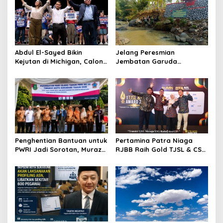
Abdul El-Sayed Bikin
Jelang Peresmian
Kejutan di Michigan, Calon
Jembatan Garuda
Senator Muslim Pertama
Aryadifa, TNI Pimpin Aksi
AS?
Bersih Sungai Cimandiri
Penghentian Bantuan untuk
Pertamina Patra Niaga
PWRI Jadi Sorotan, Muraz
RJBB Raih Gold TJSL & CSR
Minta Pemda Tetap Beri
Awards 2026, Ubah Jerami
Perhatian kepada
Jadi Peluang Ekonomi
Pensiunan ASN