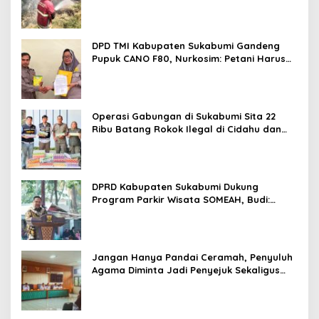
DPD TMI Kabupaten Sukabumi Gandeng
Pupuk CANO F80, Nurkosim: Petani Harus
Didukung Inovasi Karya Anak Daerah
Operasi Gabungan di Sukabumi Sita 22
Ribu Batang Rokok Ilegal di Cidahu dan
Parungkuda
DPRD Kabupaten Sukabumi Dukung
Program Parkir Wisata SOMEAH, Budi:
Kesan Wisatawan Sangat Menentukan
Jangan Hanya Pandai Ceramah, Penyuluh
Agama Diminta Jadi Penyejuk Sekaligus
Pemecah Masalah Umat