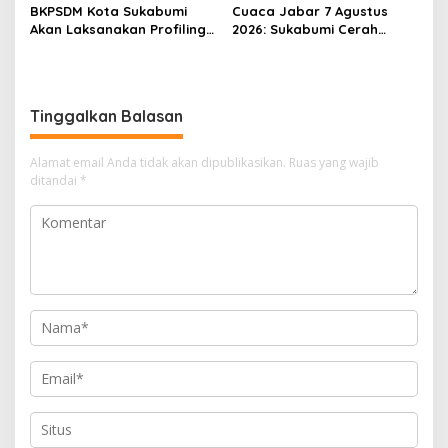
BKPSDM Kota Sukabumi
Cuaca Jabar 7 Agustus
Akan Laksanakan Profiling
2026: Sukabumi Cerah
ASN, Libatkan Sekitar 600
Berawan, BMKG Ingatkan
Pegawai
Potensi Hujan Lokal pada
Siang hingga Sore
Tinggalkan Balasan
Alamat email Anda tidak akan dipublikasikan.
Ruas yang wajib
ditandai
*