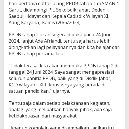
hari pertama daftar ulang PPDB tahap 1 di SMAN 1
a
Garut, didampingi Plt. Sekdisdik Jabar, Deden
k
s
Saepul Hidayat dan Kepala Cadisdik Wilayah XI,
a
Aang Karyana,. Kamis (20/6/2024).
n
a
PPDB tahap 2 akan segera dibuka pada 24 Juni
a
2024, lanjut Ade Afriandi, tentu saja harus lebih
n
T
ditingkatkan lagi pelayanannya dan kita belajar dari
a
PPDB tahap pertama lalu.
h
a
“Tidak terasa, kita akan membuka PPDB tahap 2 di
p
tanggal 24 Juni 2024. Saya sangat mengapresiasi
S
a
seluruh panitia PPDB, baik yang di Disdik Jabar,
t
KCD wilayah I-XIII, khususnya yang berada di
u
satuan pendidikan,” ujarnya.
Tentu saja dalam setiap pelaksanaan kegiatan,
apalagi yang melibatkan banyak pihak, ada saja
ketidakpuasan dari masyarakat.
“Apapun komplain yang disampaikan, jadikan itu