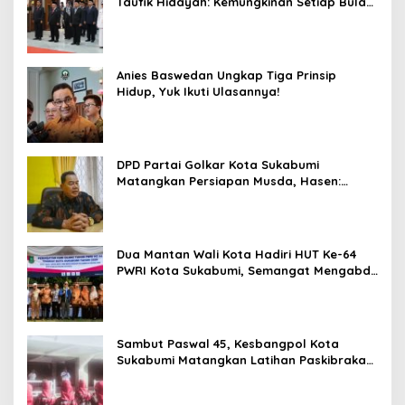
Taufik Hidayah: Kemungkinan Setiap Bulan
Akan Ada Pelantikan
Anies Baswedan Ungkap Tiga Prinsip
Hidup, Yuk Ikuti Ulasannya!
DPD Partai Golkar Kota Sukabumi
Matangkan Persiapan Musda, Hasen:
Paling Lambat Agustus Harus Selesai
Dua Mantan Wali Kota Hadiri HUT Ke-64
PWRI Kota Sukabumi, Semangat Mengabdi
Tak Berhenti Saat Pensiun
Sambut Paswal 45, Kesbangpol Kota
Sukabumi Matangkan Latihan Paskibraka
Jelang HUT ke-81