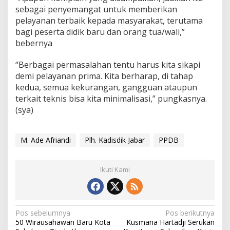
sebagai penyemangat untuk memberikan
pelayanan terbaik kepada masyarakat, terutama
bagi peserta didik baru dan orang tua/wali,”
bebernya
“Berbagai permasalahan tentu harus kita sikapi
demi pelayanan prima. Kita berharap, di tahap
kedua, semua kekurangan, gangguan ataupun
terkait teknis bisa kita minimalisasi,” pungkasnya.
(sya)
M. Ade Afriandi
Plh. Kadisdik Jabar
PPDB
Ikuti Kami
N
Pos sebelumnya
Pos berikutnya
50 Wirausahawan Baru Kota
Kusmana Hartadji Serukan
a