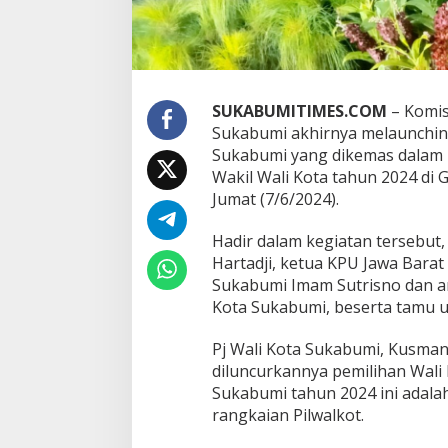
L
u
n
c
u
r
SUKABUMITIMES.COM
– Komis
k
a
Sukabumi akhirnya melaunchin
n
Sukabumi yang dikemas dalam 
P
Wakil Wali Kota tahun 2024 di
e
Jumat (7/6/2024).
m
i
l
Hadir dalam kegiatan tersebut
i
Hartadji, ketua KPU Jawa Barat
h
Sukabumi Imam Sutrisno dan a
a
Kota Sukabumi, beserta tamu u
n
W
a
Pj Wali Kota Sukabumi, Kusma
l
diluncurkannya pemilihan Wali
i
Sukabumi tahun 2024 ini adala
K
rangkaian Pilwalkot.
o
t