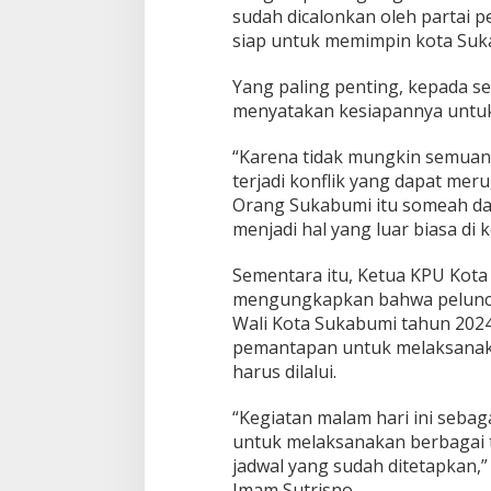
4
sudah dicalonkan oleh partai pe
siap untuk memimpin kota Suk
Yang paling penting, kepada s
menyatakan kesiapannya untuk
“Karena tidak mungkin semua
terjadi konflik yang dapat me
Orang Sukabumi itu someah da
menjadi hal yang luar biasa di 
Sementara itu, Ketua KPU Kota
mengungkapkan bahwa peluncur
Wali Kota Sukabumi tahun 2024
pemantapan untuk melaksanaka
harus dilalui.
“Kegiatan malam hari ini seba
untuk melaksanakan berbagai 
jadwal yang sudah ditetapkan,
Imam Sutrisno.