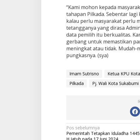
“Kami mohon kepada masyarakat
tahapan Pilkada. Sebentar lagi
kalau perlu masyarakat perlu m
tetangganya yang dirasa Admin
data pemilih itu berkualitas. K
gerbang untuk memastikan part
meningkat atau tidak. Mudah-m
pungkasnya. (sya)
Imam Sutrisno
Ketua KPU Kot
Pilkada
Pj. Wali Kota Sukabumi
I
N
Pos sebelumnya
Pemerintah Tetapkan Iduladha 1445
a
H Jatuh pada 17 Juni 2024