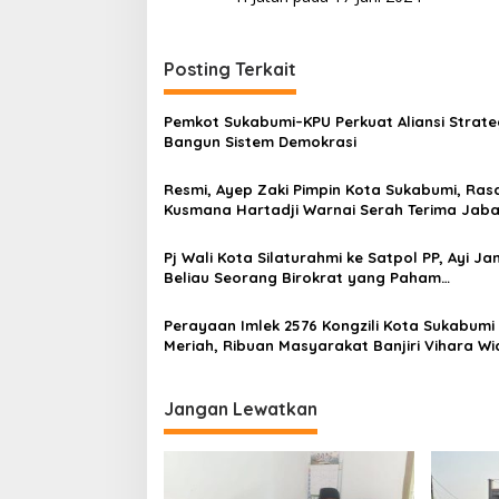
v
i
Posting Terkait
g
a
Pemkot Sukabumi–KPU Perkuat Aliansi Strate
s
Bangun Sistem Demokrasi
i
Resmi, Ayep Zaki Pimpin Kota Sukabumi, Ras
p
Kusmana Hartadji Warnai Serah Terima Jab
o
Pj Wali Kota Silaturahmi ke Satpol PP, Ayi Ja
s
Beliau Seorang Birokrat yang Paham
Pemerintahan Kota Sukabumi
Perayaan Imlek 2576 Kongzili Kota Sukabumi
Meriah, Ribuan Masyarakat Banjiri Vihara Wi
Sakti
Jangan Lewatkan