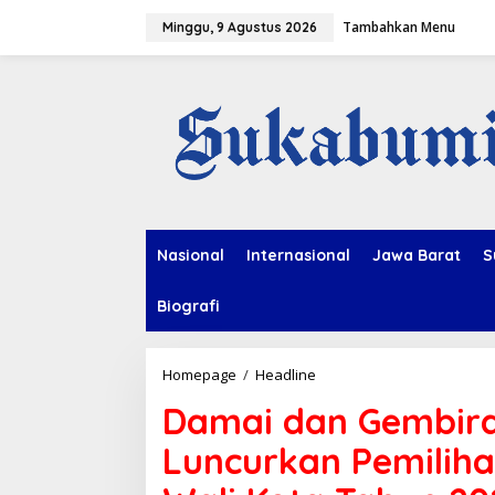
L
Tambahkan Menu
e
Minggu, 9 Agustus 2026
w
a
t
i
k
e
k
o
n
t
e
Nasional
Internasional
Jawa Barat
S
n
Biografi
Homepage
/
Headline
D
a
Damai dan Gembira
m
a
Luncurkan Pemiliha
i
d
a