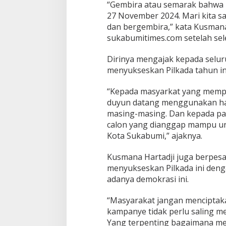
a
“Gembira atau semarak bahwa p
d
27 November 2024. Mari kita sa
a
dan bergembira,” kata Kusmana
n
sukabumitimes.com setelah sele
W
a
k
Dirinya mengajak kepada selu
i
menyukseskan Pilkada tahun in
l
W
“Kepada masyarkat yang mempu
a
duyun datang menggunakan hak
l
i
masing-masing. Dan kepada part
K
calon yang dianggap mampu unt
o
Kota Sukabumi,” ajaknya.
t
a
Kusmana Hartadji juga berpes
T
a
menyukseskan Pilkada ini deng
h
adanya demokrasi ini.
u
n
“Masyarakat jangan menciptaka
2
kampanye tidak perlu saling me
0
2
Yang terpenting bagaimana me