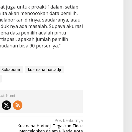
 juga untuk proaktif dalam setiap
 kita akan mencocokan data pemilih,
elaporkan dirinya, saudaranya, atau
duk nya ada masalah. Supaya akurasi
arena data pemilih adalah pintu
ispasi, apakah jumlah pemilih
udahan bisa 90 persen ya,”
a Sukabumi
kusmana hartadji
kuti Kami
Pos berikutnya
Kusmana Hartadji Tegaskan Tidak
Mencalonkan dalam Pilkada Kota