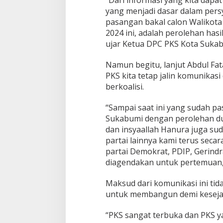
D
yang menjadi dasar dalam pers
e
n
pasangan bakal calon Walikota 
g
2024 ini, adalah perolehan hasil
a
ujar Ketua DPC PKS Kota Sukab
n
P
Namun begitu, lanjut Abdul Fa
a
r
PKS kita tetap jalin komunikasi
t
berkoalisi.
a
i
“Sampai saat ini yang sudah pa
L
Sukabumi dengan perolehan dua
a
i
dan insyaallah Hanura juga su
n
partai lainnya kami terus secar
partai Demokrat, PDIP, Gerindr
diagendakan untuk pertemuan,
Maksud dari komunikasi ini tid
untuk membangun demi keseja
“PKS sangat terbuka dan PKS y