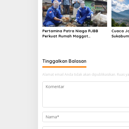
Pertamina Patra Niaga RJBB
Cuaca Ja
Perkuat Rumah Maggot
Sukabumi
Campaka, Dukung Pengelolaan
antara 1
Sampah di Kota Bandung
Celsius
Tinggalkan Balasan
Alamat email Anda tidak akan dipublikasikan.
Ruas ya