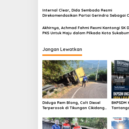
o
Internal Clear, Dida Sembada Resmi
s
Direkomendasikan Partai Gerindra Sebagai 
Wakil Wali Kota Sukabumi dalam Pilkada 202
Akhirnya, Achmad Fahmi Resmi Kantongi SK 
PKS Untuk Maju dalam Pilkada Kota Sukabum
Jangan Lewatkan
Diduga Rem Blong, Colt Diesel
BKPSDM 
Terperosok di Tikungan Cikidang
Tantanga
Sukabumi
Waktu Ja