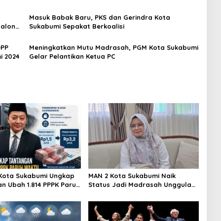
Masuk Babak Baru, PKS dan Gerindra Kota
Calon
Sukabumi Sepakat Berkoalisi
4
DPP
Meningkatkan Mutu Madrasah, PGM Kota Sukabumi
i 2024
Gelar Pelantikan Ketua PC
Kota Sukabumi Ungkap
MAN 2 Kota Sukabumi Naik
n Ubah 1.814 PPPK Paruh
Status Jadi Madrasah Unggulan,
di Penuh Waktu
Raden Andriani: dari 77
Madrasah se-Jabar Hanya 8
yang Dapat SK