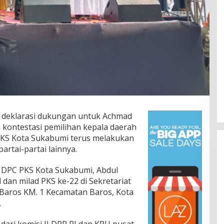
 deklarasi dukungan untuk Achmad
 kontestasi pemilihan kepala daerah
PKS Kota Sukabumi terus melakukan
rtai-partai lainnya.
a DPC PKS Kota Sukabumi, Abdul
l dan milad PKS ke-22 di Sekretariat
Baros KM. 1 Kecamatan Baros, Kota
.
 dari komisi II DPR RI dan KPU pusat