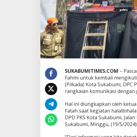
a
b
u
m
i
T
e
r
u
s
J
a
l
SUKABUMITIMES.COM
– Pasca
i
Fahmi untuk kembali mengikuti
n
K
(Pilkada) Kota Sukabumi, DPC 
o
rangkaian komunikasi dengan pa
m
u
Hal ini diungkapkan oleh ketu
n
Fatah saat kegiatan halalbihala
i
k
DPD PKS Kota Sukabumi, Jalan 
a
Sukabumi, Minggu, (19/5/2024)
s
i
“Dari informasi yang kita dapat