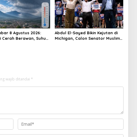
bar 8 Agustus 2026:
Abdul El-Sayed Bikin Kejutan di
 Cerah Berawan, Suhu
Michigan, Calon Senator Muslim
6 hingga 34 Derajat
Pertama AS?
ng wajib ditandai
*