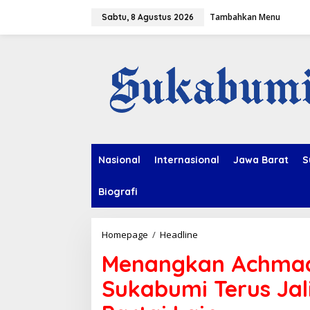
L
Tambahkan Menu
e
Sabtu, 8 Agustus 2026
w
a
t
i
k
e
k
o
n
t
e
Nasional
Internasional
Jawa Barat
S
n
Biografi
Homepage
/
Headline
M
e
Menangkan Achmad
n
a
Sukabumi Terus Ja
n
g
k