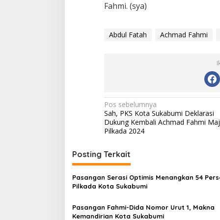
Fahmi. (sya)
Abdul Fatah
Achmad Fahmi
I
N
Pos sebelumnya
Sah, PKS Kota Sukabumi Deklarasi
a
Dukung Kembali Achmad Fahmi Ma
v
Pilkada 2024
i
Posting Terkait
g
a
Pasangan Serasi Optimis Menangkan 54 Pers
s
Pilkada Kota Sukabumi
i
Pasangan Fahmi-Dida Nomor Urut 1, Makna
p
Kemandirian Kota Sukabumi