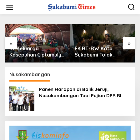
L
e
w
a
t
i
k
e
«
»
k
52 Keluarga
FK RT-RW Kota
o
Kasepuhan Ciptamulya
Sukabumi Tolak
n
Masih Menanti Rumah
Pinjaman Rp240 Miliar,
t
Pasca Bencana, Saan
Khawatir Bebani APBD
e
Mustopa: Ini Paling
Nusakambangan
n
Mendesak
Panen Harapan di Balik Jeruji,
Nusakambangan Tuai Pujian DPR RI