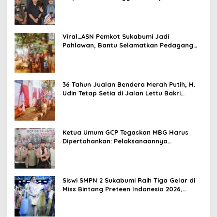
Sementara Tempat Usaha
Viral…ASN Pemkot Sukabumi Jadi
Pahlawan, Bantu Selamatkan Pedagang
dari Kebakaran
36 Tahun Jualan Bendera Merah Putih, H.
Udin Tetap Setia di Jalan Lettu Bakri
Sukabumi
Ketua Umum GCP Tegaskan MBG Harus
Dipertahankan: Pelaksanaannya
Dievaluasi, Bukan Programnya Dicemooh
Siswi SMPN 2 Sukabumi Raih Tiga Gelar di
Miss Bintang Preteen Indonesia 2026,
Bersiap Tampil di Malaysia