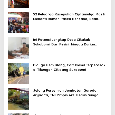
52 Keluarga Kasepuhan Ciptamulya Masih
Menanti Rumah Pasca Bencana, Saan
Mustopa: Ini Paling Mendesak
Ini Potensi Lengkap Desa Cikakak
Sukabumi: Dari Pesisir hingga Durian
Musang King
Diduga Rem Blong, Colt Diesel Terperosok
di Tikungan Cikidang Sukabumi
Jelang Peresmian Jembatan Garuda
Aryadifa, TNI Pimpin Aksi Bersih Sungai
Cimandiri