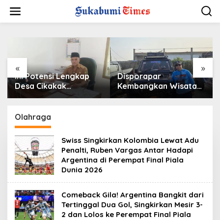
L
e
w
a
t
i
k
e
«
»
k
Ini Potensi Lengkap
Disporapar
o
Desa Cikakak
Kembangkan Wisata
n
Sukabumi: Dari Pesisir
Jeep di Kota
t
hingga Durian Musang
Sukabumi, Bidik
e
King
Kawasan Wisata Air
Olahraga
n
Panas Cikundul: Upaya
Peningkatan PAD
Swiss Singkirkan Kolombia Lewat Adu
Penalti, Ruben Vargas Antar Hadapi
Argentina di Perempat Final Piala
Dunia 2026
Comeback Gila! Argentina Bangkit dari
Tertinggal Dua Gol, Singkirkan Mesir 3-
2 dan Lolos ke Perempat Final Piala