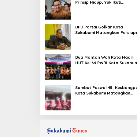
Prinsip Hidup, Yuk Ikuti
Ulasannya!
DPD Partai Golkar Kota
Sukabumi Matangkan Persiap
Musda, Hasen: Paling Lambat
Agustus Harus Selesai
Dua Mantan Wali Kota Hadiri
HUT Ke-64 PWRI Kota Sukabum
Semangat Mengabdi Tak
Berhenti Saat Pensiun
Sambut Paswal 45, Kesbangp
Kota Sukabumi Matangkan
Latihan Paskibraka Jelang HU
ke-81