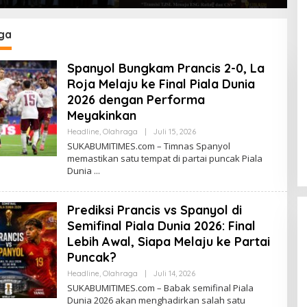
Pemda Tetap Beri
Awards 2026, Ubah Jerami
A
ian kepada
Jadi Peluang Ekonomi
P
nan ASN
ga
Spanyol Bungkam Prancis 2-0, La
Roja Melaju ke Final Piala Dunia
2026 dengan Performa
Meyakinkan
Headline
,
Olahraga
|
Juli 15, 2026
O
L
SUKABUMITIMES.com – Timnas Spanyol
E
memastikan satu tempat di partai puncak Piala
H
Dunia
R
E
D
A
Prediksi Prancis vs Spanyol di
K
S
Semifinal Piala Dunia 2026: Final
I
Lebih Awal, Siapa Melaju ke Partai
Puncak?
Headline
,
Olahraga
|
Juli 14, 2026
O
L
SUKABUMITIMES.com – Babak semifinal Piala
E
Dunia 2026 akan menghadirkan salah satu
H