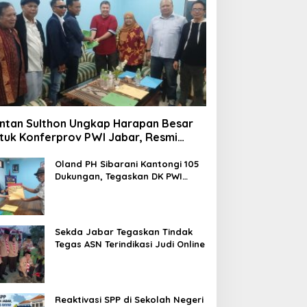
ntan Sulthon Ungkap Harapan Besar
tuk Konferprov PWI Jabar, Resmi
ftar Calon Ketua
Oland PH Sibarani Kantongi 105
Dukungan, Tegaskan DK PWI
Jabar Harus Jadi Penjaga Etika
dan Marwah Organisasi
Sekda Jabar Tegaskan Tindak
Tegas ASN Terindikasi Judi Online
Reaktivasi SPP di Sekolah Negeri