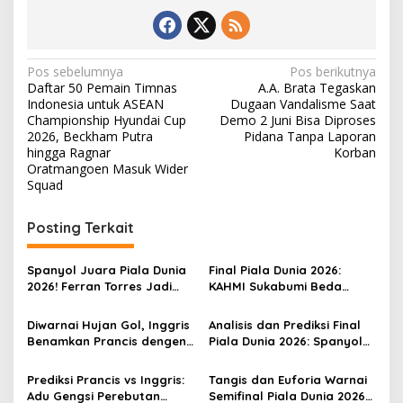
N
Pos sebelumnya
Pos berikutnya
Daftar 50 Pemain Timnas
A.A. Brata Tegaskan
a
Indonesia untuk ASEAN
Dugaan Vandalisme Saat
v
Championship Hyundai Cup
Demo 2 Juni Bisa Diproses
2026, Beckham Putra
Pidana Tanpa Laporan
i
hingga Ragnar
Korban
Oratmangoen Masuk Wider
g
Squad
a
s
Posting Terkait
i
p
Spanyol Juara Piala Dunia
Final Piala Dunia 2026:
2026! Ferran Torres Jadi
KAHMI Sukabumi Beda
o
Pahlawan, La Furia Roja
Prediksi, Spanyol atau
Tumbangkan Argentina 1-0
Argentina yang Angkat
s
Diwarnai Hujan Gol, Inggris
Analisis dan Prediksi Final
Trofi?
Benamkan Prancis dengen
Piala Dunia 2026: Spanyol
6 – 4 pada Piala Dunia
vs Argentina, Adu
2026, Sukses Rebut Juara 3
Ketajaman Messi Kontra
Prediksi Prancis vs Inggris:
Tangis dan Euforia Warnai
Tembok Kokoh La Roja
Adu Gengsi Perebutan
Semifinal Piala Dunia 2026