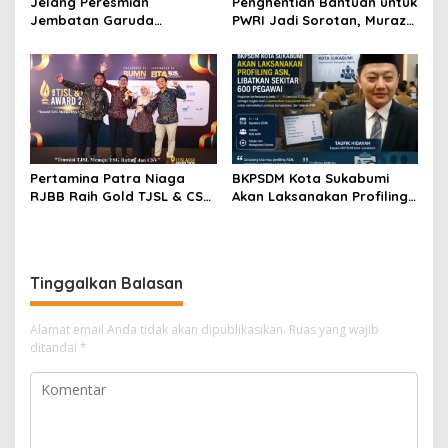
Jelang Peresmian
Penghentian Bantuan untuk
Jembatan Garuda
PWRI Jadi Sorotan, Muraz
Aryadifa, TNI Pimpin Aksi
Minta Pemda Tetap Beri
Bersih Sungai Cimandiri
Perhatian kepada
Pensiunan ASN
Pertamina Patra Niaga
BKPSDM Kota Sukabumi
RJBB Raih Gold TJSL & CSR
Akan Laksanakan Profiling
Awards 2026, Ubah Jerami
ASN, Libatkan Sekitar 600
Jadi Peluang Ekonomi
Pegawai
Tinggalkan Balasan
Alamat email Anda tidak akan dipublikasikan.
Ruas yang wajib
ditandai
*