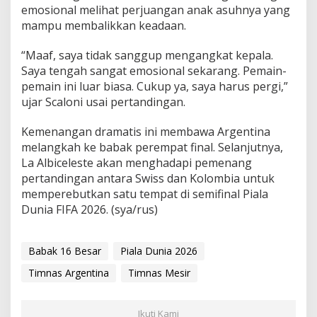
l
emosional melihat perjuangan anak asuhnya yang
a
mampu membalikkan keadaan.
D
u
n
“Maaf, saya tidak sanggup mengangkat kepala.
i
Saya tengah sangat emosional sekarang. Pemain-
a
pemain ini luar biasa. Cukup ya, saya harus pergi,”
2
ujar Scaloni usai pertandingan.
0
2
6
Kemenangan dramatis ini membawa Argentina
melangkah ke babak perempat final. Selanjutnya,
La Albiceleste akan menghadapi pemenang
pertandingan antara Swiss dan Kolombia untuk
memperebutkan satu tempat di semifinal Piala
Dunia FIFA 2026. (sya/rus)
Babak 16 Besar
Piala Dunia 2026
Timnas Argentina
Timnas Mesir
Ikuti Kami