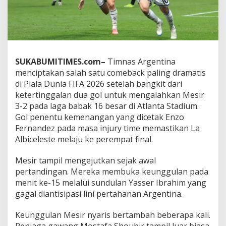
n
a
B
a
n
g
k
SUKABUMITIMES.com–
Timnas Argentina
i
menciptakan salah satu comeback paling dramatis
t
di Piala Dunia FIFA 2026 setelah bangkit dari
d
ketertinggalan dua gol untuk mengalahkan Mesir
a
3-2 pada laga babak 16 besar di Atlanta Stadium.
r
i
Gol penentu kemenangan yang dicetak Enzo
T
Fernandez pada masa injury time memastikan La
e
Albiceleste melaju ke perempat final.
r
t
Mesir tampil mengejutkan sejak awal
i
n
pertandingan. Mereka membuka keunggulan pada
g
menit ke-15 melalui sundulan Yasser Ibrahim yang
g
gagal diantisipasi lini pertahanan Argentina.
a
l
Keunggulan Mesir nyaris bertambah beberapa kali.
D
u