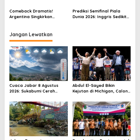
Juara Ketiga Piala Dunia
antara Inggris dan
2026, Siapa yang Lebih
Argentina, Apa Kata
Comeback Dramatis!
Prediksi Semifinal Piala
Berpeluang Menang?
Mereka?
Argentina Singkirkan
Dunia 2026: Inggris Sedikit
Inggris 2-1, Messi Antar La
Diunggulkan, Lionel Messi
Albiceleste ke Final Piala
Siap Bawa Argentina
Dunia 2026
Tantang Spanyol di Final
Jangan Lewatkan
Cuaca Jabar 8 Agustus
Abdul El-Sayed Bikin
2026: Sukabumi Cerah
Kejutan di Michigan, Calon
Berawan, Suhu antara 16
Senator Muslim Pertama
hingga 34 Derajat Celsius
AS?