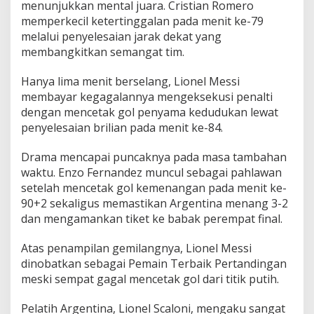
menunjukkan mental juara. Cristian Romero
n
memperkecil ketertinggalan pada menit ke-79
L
melalui penyelesaian jarak dekat yang
o
l
membangkitkan semangat tim.
o
s
Hanya lima menit berselang, Lionel Messi
k
membayar kegagalannya mengeksekusi penalti
e
dengan mencetak gol penyama kedudukan lewat
P
e
penyelesaian brilian pada menit ke-84.
r
e
Drama mencapai puncaknya pada masa tambahan
m
waktu. Enzo Fernandez muncul sebagai pahlawan
p
setelah mencetak gol kemenangan pada menit ke-
a
t
90+2 sekaligus memastikan Argentina menang 3-2
F
dan mengamankan tiket ke babak perempat final.
i
n
Atas penampilan gemilangnya, Lionel Messi
a
dinobatkan sebagai Pemain Terbaik Pertandingan
l
P
meski sempat gagal mencetak gol dari titik putih.
i
a
Pelatih Argentina, Lionel Scaloni, mengaku sangat