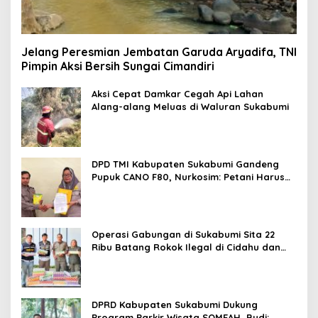
Jelang Peresmian Jembatan Garuda Aryadifa, TNI
Pimpin Aksi Bersih Sungai Cimandiri
Aksi Cepat Damkar Cegah Api Lahan
Alang-alang Meluas di Waluran Sukabumi
DPD TMI Kabupaten Sukabumi Gandeng
Pupuk CANO F80, Nurkosim: Petani Harus
Didukung Inovasi Karya Anak Daerah
Operasi Gabungan di Sukabumi Sita 22
Ribu Batang Rokok Ilegal di Cidahu dan
Parungkuda
DPRD Kabupaten Sukabumi Dukung
Program Parkir Wisata SOMEAH, Budi: