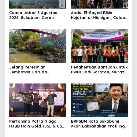
Cuaca Jabar 8 Agustus
Abdul El-Sayed Bikin
2026: Sukabumi Cerah
Kejutan di Michigan, Calon
Berawan, Suhu antara 16
Senator Muslim Pertama
hingga 34 Derajat Celsius
AS?
Jelang Peresmian
Penghentian Bantuan untuk
Jembatan Garuda
PWRI Jadi Sorotan, Muraz
Aryadifa, TNI Pimpin Aksi
Minta Pemda Tetap Beri
Bersih Sungai Cimandiri
Perhatian kepada
Pensiunan ASN
Pertamina Patra Niaga
BKPSDM Kota Sukabumi
RJBB Raih Gold TJSL & CSR
Akan Laksanakan Profiling
Awards 2026, Ubah Jerami
ASN, Libatkan Sekitar 600
Jadi Peluang Ekonomi
Pegawai