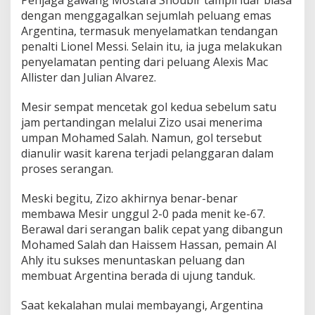
Penjaga gawang Mostafa Shoubir tampil luar biasa
a
dengan menggagalkan sejumlah peluang emas
G
Argentina, termasuk menyelamatkan tendangan
o
penalti Lionel Messi. Selain itu, ia juga melakukan
l
,
penyelamatan penting dari peluang Alexis Mac
S
Allister dan Julian Alvarez.
i
n
Mesir sempat mencetak gol kedua sebelum satu
g
jam pertandingan melalui Zizo usai menerima
k
i
umpan Mohamed Salah. Namun, gol tersebut
r
dianulir wasit karena terjadi pelanggaran dalam
k
proses serangan.
a
n
Meski begitu, Zizo akhirnya benar-benar
M
e
membawa Mesir unggul 2-0 pada menit ke-67.
s
Berawal dari serangan balik cepat yang dibangun
i
Mohamed Salah dan Haissem Hassan, pemain Al
r
Ahly itu sukses menuntaskan peluang dan
3
membuat Argentina berada di ujung tanduk.
-
2
d
Saat kekalahan mulai membayangi, Argentina
a