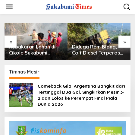
L
e
w
a
t
i
k
e
«
»
k
Kebakaran Lahan di
Diduga Rem Blong,
o
Cikole Sukabumi
Colt Diesel Terperosok
n
Diduga Dipicu
di Tikungan Cikidang
t
Pembakaran Sampah,
Sukabumi
e
Api Nyaris Merambat
Timnas Mesir
n
ke Permukiman
Comeback Gila! Argentina Bangkit dari
Tertinggal Dua Gol, Singkirkan Mesir 3-
2 dan Lolos ke Perempat Final Piala
Dunia 2026