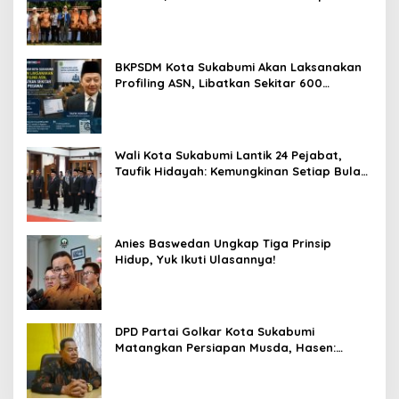
Perhatian kepada Pensiunan ASN
BKPSDM Kota Sukabumi Akan Laksanakan
Profiling ASN, Libatkan Sekitar 600
Pegawai
Wali Kota Sukabumi Lantik 24 Pejabat,
Taufik Hidayah: Kemungkinan Setiap Bulan
Akan Ada Pelantikan
Anies Baswedan Ungkap Tiga Prinsip
Hidup, Yuk Ikuti Ulasannya!
DPD Partai Golkar Kota Sukabumi
Matangkan Persiapan Musda, Hasen:
Paling Lambat Agustus Harus Selesai