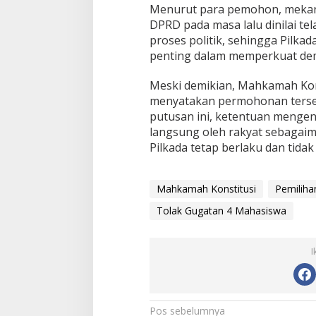
Menurut para pemohon, mekani
DPRD pada masa lalu dinilai t
proses politik, sehingga Pilka
penting dalam memperkuat demo
Meski demikian, Mahkamah Kon
menyatakan permohonan terseb
putusan ini, ketentuan mengen
langsung oleh rakyat sebagai
Pilkada tetap berlaku dan tida
Mahkamah Konstitusi
Pemiliha
Tolak Gugatan 4 Mahasiswa
I
N
Pos sebelumnya