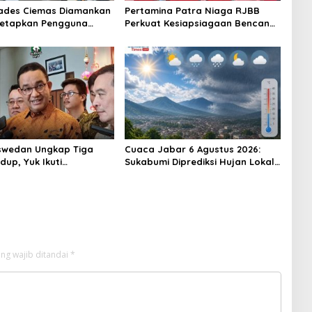
ades Ciemas Diamankan
Pertamina Patra Niaga RJBB
Ditetapkan Pengguna
Perkuat Kesiapsiagaan Bencana
ukan Pengedar
Sejak Dini melalui Program
PANAH KESATRIA
swedan Ungkap Tiga
Cuaca Jabar 6 Agustus 2026:
idup, Yuk Ikuti
Sukabumi Diprediksi Hujan Lokal,
ya!
Warga Diminta Waspada Petir
dan Angin Kencang
ng wajib ditandai
*