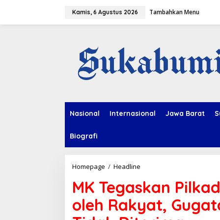
L
Tambahkan Menu
e
Kamis, 6 Agustus 2026
w
a
t
i
k
e
k
o
n
t
e
Nasional
Internasional
Jawa Barat
S
n
Biografi
Homepage
/
Headline
M
K
MK Tegaskan Pilkad
T
e
oleh Rakyat, Guga
g
a
s