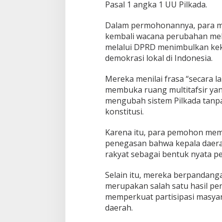
a
Pasal 1 angka 1 UU Pilkada.
Dalam permohonannya, para m
kembali wacana perubahan mek
melalui DPRD menimbulkan ke
demokrasi lokal di Indonesia.
Mereka menilai frasa “secara 
membuka ruang multitafsir yan
mengubah sistem Pilkada tanp
konstitusi.
Karena itu, para pemohon m
penegasan bahwa kepala daerah
rakyat sebagai bentuk nyata p
Selain itu, mereka berpandang
merupakan salah satu hasil pe
memperkuat partisipasi masy
daerah.