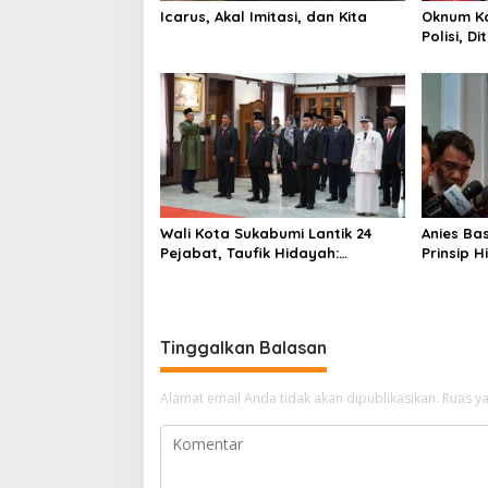
Icarus, Akal Imitasi, dan Kita
Oknum K
Polisi, 
Sabtu B
Wali Kota Sukabumi Lantik 24
Anies Ba
Pejabat, Taufik Hidayah:
Prinsip H
Kemungkinan Setiap Bulan Akan
Ulasann
Ada Pelantikan
Tinggalkan Balasan
Alamat email Anda tidak akan dipublikasikan.
Ruas ya