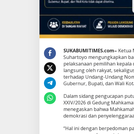
n
g
s
u
n
g
o
l
e
h
SUKABUMITIMES.com–
Ketua 
R
Suhartoyo mengungkapkan b
a
pelaksanaan pemilihan kepala d
k
langsung oleh rakyat, sekalig
y
a
terhadap Undang-Undang Nomo
t
Gubernur, Bupati, dan Wali Kota
,
G
Dalam sidang pengucapan put
u
XXIV/2026 di Gedung Mahkamah 
g
a
menegaskan bahwa Mahkamah b
t
demokrasi dan penyelenggaraan
a
n
“Hal ini dengan berpedoman pa
E