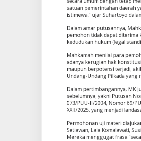
secara umum dengan tetap me
m
p
satuan pemerintahan daerah ya
a
istimewa,” ujar Suhartoyo dala
t
M
Dalam amar putusannya, Mah
a
pemohon tidak dapat diterima 
h
a
kedudukan hukum (legal standi
s
i
Mahkamah menilai para pemo
s
adanya kerugian hak konstitusi
w
maupun berpotensi terjadi, aki
a
T
Undang-Undang Pilkada yang m
i
d
Dalam pertimbangannya, MK j
a
sebelumnya, yakni Putusan No
k
073/PUU-II/2004, Nomor 69/PU
D
i
XXII/2025, yang menjadi landa
t
e
Permohonan uji materi diajuka
r
Setiawan, Lala Komalawati, Susi 
i
Mereka menggugat frasa “seca
m