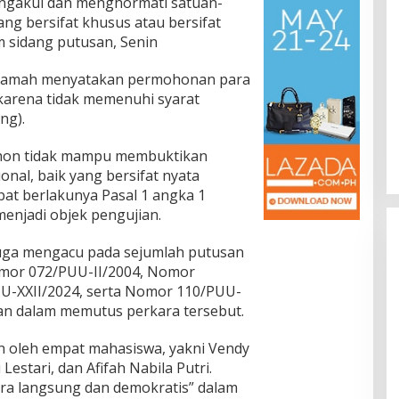
ngakui dan menghormati satuan-
ng bersifat khusus atau bersifat
m sidang putusan, Senin
kamah menyatakan permohonan para
karena tidak memenuhi syarat
ng).
hon tidak mampu membuktikan
onal, baik yang bersifat nyata
bat berlakunya Pasal 1 angka 1
enjadi objek pengujian.
uga mengacu pada sejumlah putusan
mor 072/PUU-II/2004, Nomor
U-XXII/2024, serta Nomor 110/PUU-
san dalam memutus perkara tersebut.
n oleh empat mahasiswa, yakni Vendy
Lestari, dan Afifah Nabila Putri.
ra langsung dan demokratis” dalam