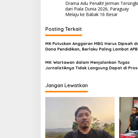
Drama Adu Penalti! Jerman Tersingki
a
dari Piala Dunia 2026, Paraguay
v
Melaju ke Babak 16 Besar
i
Posting Terkait
g
a
MK Putuskan Anggaran MBG Harus Dipisah da
s
Dana Pendidikan, Berlaku Paling Lambat AP
2028
i
MK: Wartawan dalam Menjalankan Tugas
p
Jurnalistiknya Tidak Langsung Dapat di Pros
Hukum
o
s
Jangan Lewatkan