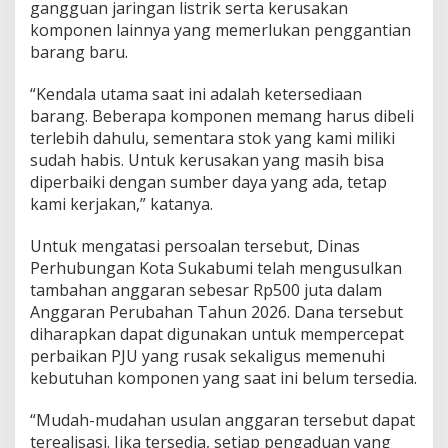
gangguan jaringan listrik serta kerusakan
d
komponen lainnya yang memerlukan penggantian
a
barang baru.
s
a
r
“Kendala utama saat ini adalah ketersediaan
k
barang. Beberapa komponen memang harus dibeli
a
terlebih dahulu, sementara stok yang kami miliki
n
sudah habis. Untuk kerusakan yang masih bisa
P
e
diperbaiki dengan sumber daya yang ada, tetap
n
kami kerjakan,” katanya.
g
a
Untuk mengatasi persoalan tersebut, Dinas
d
Perhubungan Kota Sukabumi telah mengusulkan
u
a
tambahan anggaran sebesar Rp500 juta dalam
n
Anggaran Perubahan Tahun 2026. Dana tersebut
diharapkan dapat digunakan untuk mempercepat
perbaikan PJU yang rusak sekaligus memenuhi
kebutuhan komponen yang saat ini belum tersedia.
“Mudah-mudahan usulan anggaran tersebut dapat
terealisasi. Jika tersedia, setiap pengaduan yang