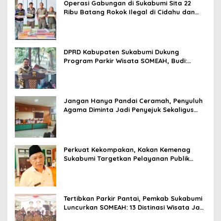
Operasi Gabungan di Sukabumi Sita 22
Ribu Batang Rokok Ilegal di Cidahu dan
Parungkuda
DPRD Kabupaten Sukabumi Dukung
Program Parkir Wisata SOMEAH, Budi:
Kesan Wisatawan Sangat Menentukan
Jangan Hanya Pandai Ceramah, Penyuluh
Agama Diminta Jadi Penyejuk Sekaligus
Pemecah Masalah Umat
Perkuat Kekompakan, Kakan Kemenag
Sukabumi Targetkan Pelayanan Publik
Lebih Profesional
Tertibkan Parkir Pantai, Pemkab Sukabumi
Luncurkan SOMEAH: 13 Distinasi Wisata Jadi
Percontohan