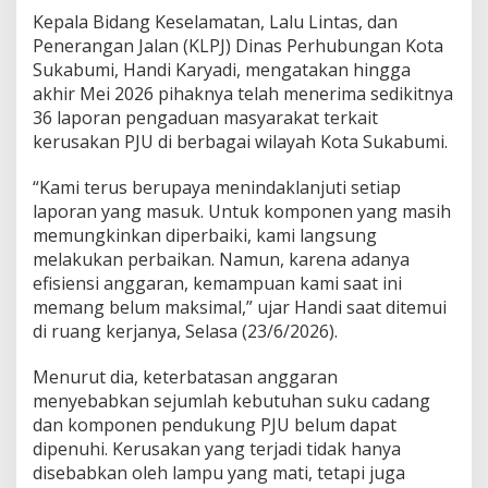
a
Kepala Bidang Keselamatan, Lalu Lintas, dan
i
Penerangan Jalan (KLPJ) Dinas Perhubungan Kota
k
Sukabumi, Handi Karyadi, mengatakan hingga
a
akhir Mei 2026 pihaknya telah menerima sedikitnya
n
P
36 laporan pengaduan masyarakat terkait
J
kerusakan PJU di berbagai wilayah Kota Sukabumi.
U
D
“Kami terus berupaya menindaklanjuti setiap
i
laporan yang masuk. Untuk komponen yang masih
p
r
memungkinkan diperbaiki, kami langsung
i
melakukan perbaikan. Namun, karena adanya
o
efisiensi anggaran, kemampuan kami saat ini
r
memang belum maksimal,” ujar Handi saat ditemui
i
t
di ruang kerjanya, Selasa (23/6/2026).
a
s
Menurut dia, keterbatasan anggaran
k
menyebabkan sejumlah kebutuhan suku cadang
a
dan komponen pendukung PJU belum dapat
n
B
dipenuhi. Kerusakan yang terjadi tidak hanya
e
disebabkan oleh lampu yang mati, tetapi juga
r