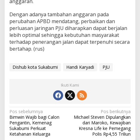
anggaran.
Dengan adanya tambahan anggaran pada
perubahan APBD mendatang, perbaikan dan
perluasan jaringan PJU diharapkan dapat berjalan
lebih optimal sehingga kebutuhan masyarakat
terhadap penerangan jalan dapat terpenuhi secara
bertahap. (rus)
Dishub kota Sukabumi
Handi Karyadi
PJU
Ikuti Kami
N
Pos sebelumnya
Pos berikutnya
Bimwin Wajib bagi Calon
Michael Steven Dipulangkan
a
Pengantin, Kemenag
dari Maroko, Kewajiban
v
Sukabumi Perkuat
Kresna Life ke Pemegang
Ketahanan Keluarga
Polis Rp4,55 Triliun
i