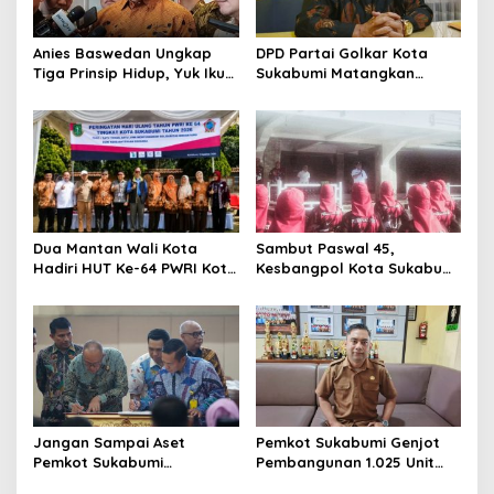
Anies Baswedan Ungkap
DPD Partai Golkar Kota
Tiga Prinsip Hidup, Yuk Ikuti
Sukabumi Matangkan
Ulasannya!
Persiapan Musda, Hasen:
Paling Lambat Agustus
Harus Selesai
Dua Mantan Wali Kota
Sambut Paswal 45,
Hadiri HUT Ke-64 PWRI Kota
Kesbangpol Kota Sukabumi
Sukabumi, Semangat
Matangkan Latihan
Mengabdi Tak Berhenti
Paskibraka Jelang HUT ke-
Saat Pensiun
81
Jangan Sampai Aset
Pemkot Sukabumi Genjot
Pemkot Sukabumi
Pembangunan 1.025 Unit
Diserobot, Ayep Zaki:
Rutilahu dalam Tiga Tahap