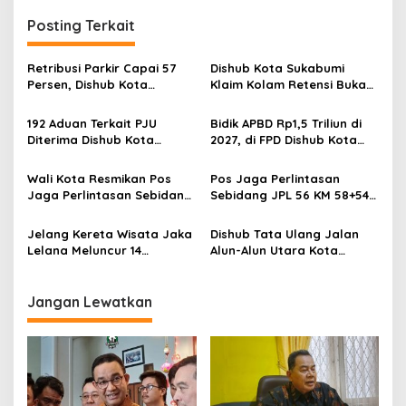
g
Posting Terkait
a
s
Retribusi Parkir Capai 57
Dishub Kota Sukabumi
Persen, Dishub Kota
Klaim Kolam Retensi Bukan
i
Sukabumi Optimistis
Terbengkalai, Erwan: Fungsi
p
Lampaui Target
Utama Cegah Banjir dan
192 Aduan Terkait PJU
Bidik APBD Rp1,5 Triliun di
Sudah 95 Persen
Diterima Dishub Kota
2027, di FPD Dishub Kota
o
Terakomodir
Sukabumi, 92 Persen
Sukabumi Ayep Zaki Pacu
s
Tertangani
Penerimaan PAD Hingga
Wali Kota Resmikan Pos
Pos Jaga Perlintasan
Rp700 Miliar
Jaga Perlintasan Sebidang,
Sebidang JPL 56 KM 58+540
16 Perlintasan akan
Amubawa Sasana, Kota
dibangun PT KAI dan 4
Sukabumi Diresmikan,
Jelang Kereta Wisata Jaka
Dishub Tata Ulang Jalan
Dikerjakan Pemkot
Tingkatkan Keselamatan
Lelana Meluncur 14
Alun-Alun Utara Kota
Sukabumi
Pengguna Jalan
Desember, Kadishub: Kota
Sukabumi, Kadis Iskandar:
Sukabumi Siap Sambut
Kami akan Monitor Lebih
Kunjungan, Wilujeng
Ketat
Jangan Lewatkan
Sumping