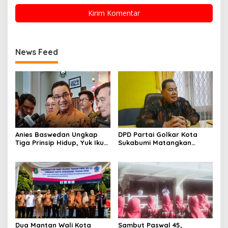
News Feed
Anies Baswedan Ungkap
DPD Partai Golkar Kota
Tiga Prinsip Hidup, Yuk Ikuti
Sukabumi Matangkan
Ulasannya!
Persiapan Musda, Hasen:
Paling Lambat Agustus
Harus Selesai
Dua Mantan Wali Kota
Sambut Paswal 45,