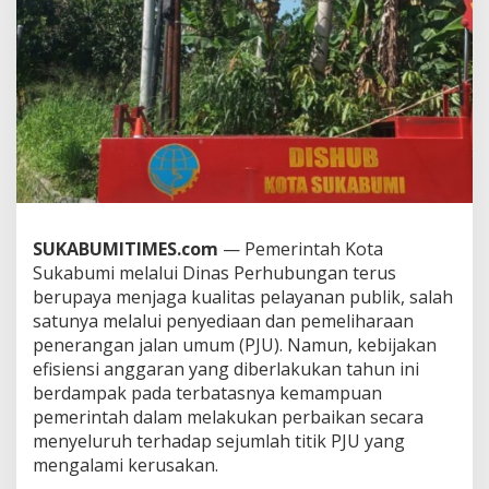
K
e
t
e
r
b
a
t
a
s
a
n
SUKABUMITIMES.com
— Pemerintah Kota
A
n
Sukabumi melalui Dinas Perhubungan terus
g
berupaya menjaga kualitas pelayanan publik, salah
g
satunya melalui penyediaan dan pemeliharaan
a
penerangan jalan umum (PJU). Namun, kebijakan
r
a
efisiensi anggaran yang diberlakukan tahun ini
n
berdampak pada terbatasnya kemampuan
,
pemerintah dalam melakukan perbaikan secara
P
menyeluruh terhadap sejumlah titik PJU yang
e
mengalami kerusakan.
r
b