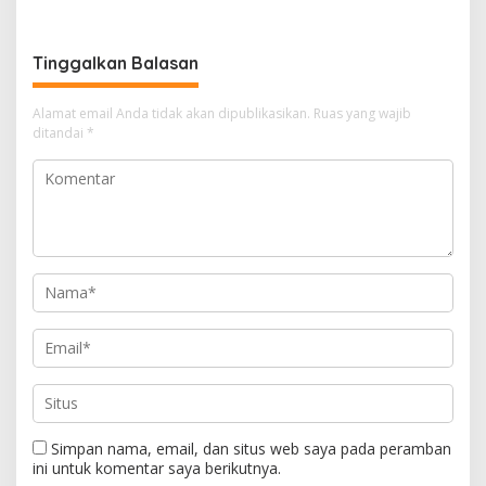
Status Hukumnya Harus
Jelas
Tinggalkan Balasan
Alamat email Anda tidak akan dipublikasikan.
Ruas yang wajib
ditandai
*
Simpan nama, email, dan situs web saya pada peramban
ini untuk komentar saya berikutnya.