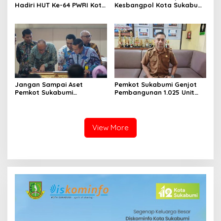
Hadiri HUT Ke-64 PWRI Kota
Kesbangpol Kota Sukabumi
Sukabumi, Semangat
Matangkan Latihan
Mengabdi Tak Berhenti
Paskibraka Jelang HUT ke-
Saat Pensiun
81
Jangan Sampai Aset
Pemkot Sukabumi Genjot
Pemkot Sukabumi
Pembangunan 1.025 Unit
Diserobot, Ayep Zaki:
Rutilahu dalam Tiga Tahap
Status Hukumnya Harus
Jelas
View More