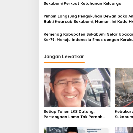
Sukabumi Perkuat Ketahanan Keluarga
i
p
Pimpin Langsung Pengukuhan Dewan Saka A
Bakti Kwarcab Sukabumi, Maman: Ini Kado H
o
80 Kemenag
s
Kemenag Kabupaten Sukabumi Gelar Upaca
Ke-79: Menuju Indonesia Emas dengan Keruk
Jangan Lewatkan
Setiap Tahun LKS Datang,
Kebakara
Pertanyaan Lama Tak Pernah
Sukabumi
Hilang: Pendidikan atau Bisnis?
Pembakar
Meramba