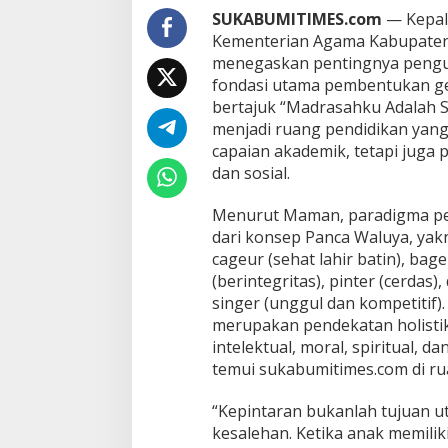
p
SUKABUMITIMES.com
— Kepal
P
e
Kementerian Agama Kabupaten
n
menegaskan pentingnya pengua
d
fondasi utama pembentukan ge
i
bertajuk “Madrasahku Adalah 
d
i
menjadi ruang pendidikan yang
k
capaian akademik, tetapi juga
a
dan sosial.
n
K
Menurut Maman, paradigma pe
a
r
dari konsep Panca Waluya, yak
a
cageur (sehat lahir batin), bag
k
(berintegritas), pinter (cerdas)
t
singer (unggul dan kompetitif).
e
merupakan pendekatan holist
r
B
intelektual, moral, spiritual, da
e
temui sukabumitimes.com di rua
r
b
“Kepintaran bukanlah tujuan u
a
kesalehan. Ketika anak memilik
s