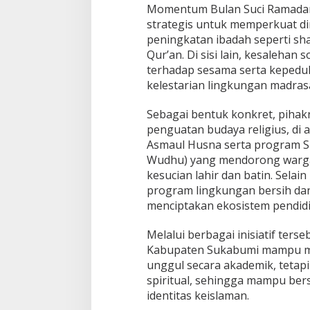
m
Momentum Bulan Suci Ramadan,
e
strategis untuk memperkuat dim
n
peningkatan ibadah seperti sha
a
g
Qur’an. Di sisi lain, kesalehan 
K
terhadap sesama serta kepedul
a
kelestarian lingkungan madras
b
u
Sebagai bentuk konkret, piha
p
a
penguatan budaya religius, d
t
Asmaul Husna serta program S
e
Wudhu) yang mendorong warga
n
kesucian lahir dan batin. Selai
S
program lingkungan bersih da
u
k
menciptakan ekosistem pendidi
a
b
Melalui berbagai inisiatif ter
u
Kabupaten Sukabumi mampu mel
m
unggul secara akademik, tetapi
i
spiritual, sehingga mampu ber
identitas keislaman.