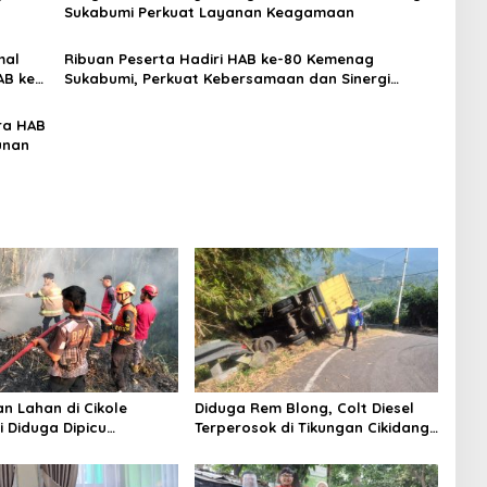
Sukabumi Perkuat Layanan Keagamaan
mal
Ribuan Peserta Hadiri HAB ke-80 Kemenag
AB ke-
Sukabumi, Perkuat Kebersamaan dan Sinergi
Bangun Pendidikan Keagamaan
ra HAB
unan
n Lahan di Cikole
Diduga Rem Blong, Colt Diesel
 Diduga Dipicu
Terperosok di Tikungan Cikidang
an Sampah, Api Nyaris
Sukabumi
t ke Permukiman