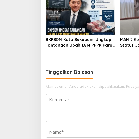
BKPSDM Kota Sukabumi Ungkap
MAN 2 Ko
Tantangan Ubah 1.814 PPPK Paruh
Status J
Waktu Jadi Penuh Waktu
Raden And
Madrasa
yang Da
Tinggalkan Balasan
Alamat email Anda tidak akan dipublikasikan.
Ruas ya