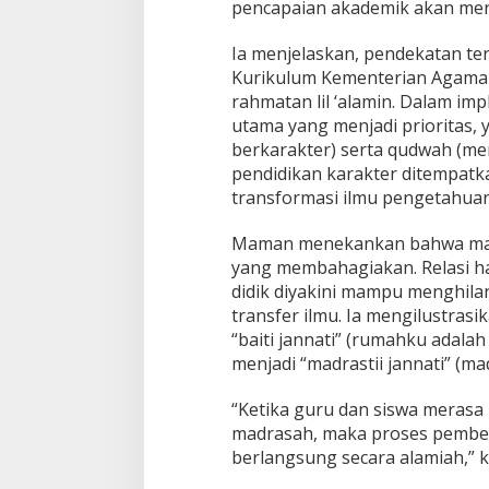
i
pencapaian akademik akan meng
s
P
Ia menjelaskan, pendekatan te
a
Kurikulum Kementerian Agama
n
rahmatan lil ‘alamin. Dalam imp
c
a
utama yang menjadi prioritas, 
W
berkarakter) serta qudwah (men
a
pendidikan karakter ditempatk
l
transformasi ilmu pengetahuan
u
y
a
Maman menekankan bahwa madr
D
yang membahagiakan. Relasi h
i
didik diyakini mampu menghila
g
transfer ilmu. Ia mengilustras
a
u
“baiti jannati” (rumahku adala
n
menjadi “madrastii jannati” (m
g
k
“Ketika guru dan siswa merasa
a
madrasah, maka proses pemben
n
K
berlangsung secara alamiah,” k
e