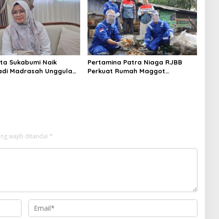
ta Sukabumi Naik
Pertamina Patra Niaga RJBB
adi Madrasah Unggulan,
Perkuat Rumah Maggot
riani: dari 77
Campaka, Dukung Pengelolaan
h se-Jabar Hanya 8
Sampah di Kota Bandung
pat SK
ng wajib ditandai
*