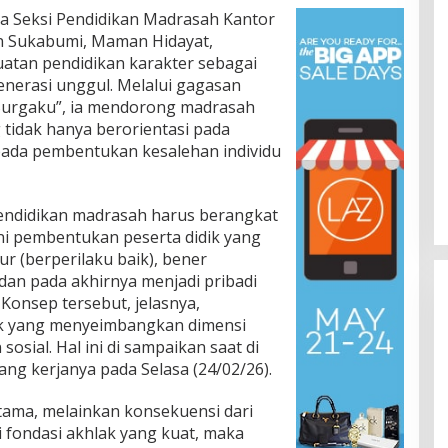
a Seksi Pendidikan Madrasah Kantor
 Sukabumi, Maman Hidayat,
tan pendidikan karakter sebagai
nerasi unggul. Melalui gagasan
Surgaku”, ia mendorong madrasah
 tidak hanya berorientasi pada
 pada pembentukan kesalehan individu
ndidikan madrasah harus berangkat
ni pembentukan peserta didik yang
eur (berperilaku baik), bener
, dan pada akhirnya menjadi pribadi
 Konsep tersebut, jelasnya,
ik yang menyeimbangkan dimensi
n sosial. Hal ini di sampaikan saat di
ng kerjanya pada Selasa (24/02/26).
tama, melainkan konsekuensi dari
i fondasi akhlak yang kuat, maka