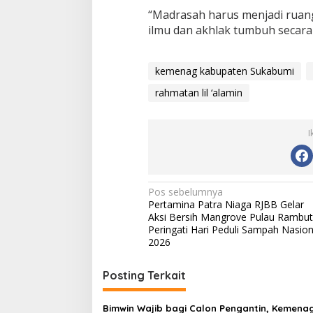
“Madrasah harus menjadi ruang
ilmu dan akhlak tumbuh secara
kemenag kabupaten Sukabumi
rahmatan lil ‘alamin
I
N
Pos sebelumnya
Pertamina Patra Niaga RJBB Gelar
a
Aksi Bersih Mangrove Pulau Rambut
v
Peringati Hari Peduli Sampah Nasion
2026
i
g
Posting Terkait
a
s
Bimwin Wajib bagi Calon Pengantin, Kemena