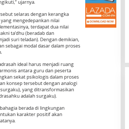
ikuti,” ujarnya.
rsebut selaras dengan kerangka
 yang mengedepankan nilai
lementasinya, terdapat dua nilai
yakni ta’dhu (beradab dan
jadi suri teladan). Dengan demikian,
an sebagai modal dasar dalam proses
.
asah ideal harus menjadi ruang
armonis antara guru dan peserta
ngkan sekat psikologis dalam proses
ikan konsep tersebut dengan analogi
h surgaku), yang ditransformasikan
adrasahku adalah surgaku).
 bahagia berada di lingkungan
tukan karakter positif akan
atanya.