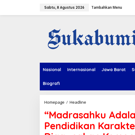
L
Tambahkan Menu
e
Sabtu, 8 Agustus 2026
w
a
t
i
k
e
k
o
n
t
e
Nasional
Internasional
Jawa Barat
S
n
Biografi
Homepage
/
Headline
"
M
“Madrasahku Adala
a
d
Pendidikan Karakte
r
a
s