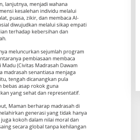
 lanjutnya, menjadi wahana
ensi kesalehan individu melalui
lat, puasa, zikir, dan membaca Al-
sosial diwujudkan melalui sikap empati
ian terhadap kebersihan dan
ah.
knya meluncurkan sejumlah program
i antaranya pembiasaan membaca
i Madu (Civitas Madrasah Dawam
 madrasah senantiasa menjaga
n itu, tengah dicanangkan pula
n bebas asap rokok guna
kan yang sehat dan representatif.
sebut, Maman berharap madrasah di
ahirkan generasi yang tidak hanya
 juga kokoh dalam nilai moral dan
saing secara global tanpa kehilangan