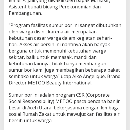
Ismail A. Jalil yang diwakili oleh bapak M. Nasir,
i
Asistent bupati bidang Perekonomian dan
A
Pembangunan.
c
e
“Program fasilitas sumur bor ini sangat dibutuhkan
h
U
oleh warga disini, karena air merupakan
t
kebutuhan dasar warga dalam kegiatan sehari-
a
hari. Akses air bersih ini nantinya akan banyak
r
berguna untuk memenuhi kebutuhan warga
a
P
sekitar, baik untuk memasak, mandi dan
a
kebutuhan lainnya, tidak hanya membangun
s
sumur bor kami juga membagikan beberapa paket
c
sembako untuk warga” ucap Aiko Angelique, Brand
a
Director METOO Beauty International.
B
e
n
Sumur bor ini adalah program CSR (Corporate
c
Social Responsibility) METOO pasca bencana banjir
a
besar di Aceh Utara, bekerjasama dengan lembaga
n
sosial Rumah Zakat untuk mewujudkan fasilitas air
a
B
bersih untuk warga.
a
n