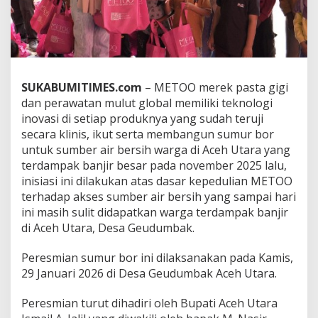
n
t
u
k
S
u
m
SUKABUMITIMES.com
– METOO merek pasta gigi
b
dan perawatan mulut global memiliki teknologi
e
inovasi di setiap produknya yang sudah teruji
r
secara klinis, ikut serta membangun sumur bor
A
untuk sumber air bersih warga di Aceh Utara yang
i
r
terdampak banjir besar pada november 2025 lalu,
B
inisiasi ini dilakukan atas dasar kepedulian METOO
e
terhadap akses sumber air bersih yang sampai hari
r
ini masih sulit didapatkan warga terdampak banjir
s
i
di Aceh Utara, Desa Geudumbak.
h
W
Peresmian sumur bor ini dilaksanakan pada Kamis,
a
29 Januari 2026 di Desa Geudumbak Aceh Utara.
r
g
Peresmian turut dihadiri oleh Bupati Aceh Utara
a
d