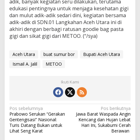
adik, banyak kegiatan seru dilakukan, terutama
edukasi pentingnya untuk menjaga kesehatan gigi
dan mulut adik-adik sedari dini, kegiatan bersama
adik-adik di SDN.01 Langkahan Aceh Utara ini di
akhiri dengan berbagi ratusan goodie bag pasta
gigi dan sikat gigi dari METOO. (“/sya)
Aceh Utara
buat sumur bor
Bupati Aceh Utara
Ismail A. Jalil
METOO
Ikuti Kami
N
Pos sebelumnya
Pos berikutnya
Prabowo Serukan “Gerakan
Jawa Barat Waspada Angin
a
Gentengisasi” Nasional:
Kencang dan Hujan Lebat
v
Turis Datang Bukan untuk
Hari Ini, Sukabumi Cerah
Lihat Seng Karat
Berawan
i