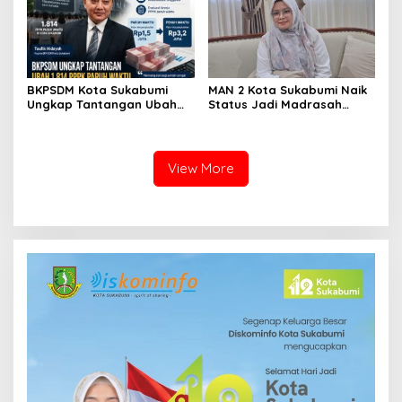
BKPSDM Kota Sukabumi
MAN 2 Kota Sukabumi Naik
Ungkap Tantangan Ubah
Status Jadi Madrasah
1.814 PPPK Paruh Waktu Jadi
Unggulan, Raden Andriani:
Penuh Waktu
dari 77 Madrasah se-Jabar
Hanya 8 yang Dapat SK
View More