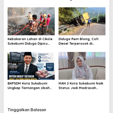
Berawan, Suhu Capai 35
Pernah Hilang: Pendidikan
Derajat Celsius
atau Bisnis?
Kebakaran Lahan di Cikole
Diduga Rem Blong, Colt
Sukabumi Diduga Dipicu
Diesel Terperosok di
Pembakaran Sampah, Api
Tikungan Cikidang
Nyaris Merambat ke
Sukabumi
Permukiman
BKPSDM Kota Sukabumi
MAN 2 Kota Sukabumi Naik
Ungkap Tantangan Ubah
Status Jadi Madrasah
1.814 PPPK Paruh Waktu Jadi
Unggulan, Raden Andriani:
Penuh Waktu
dari 77 Madrasah se-Jabar
Hanya 8 yang Dapat SK
Tinggalkan Balasan