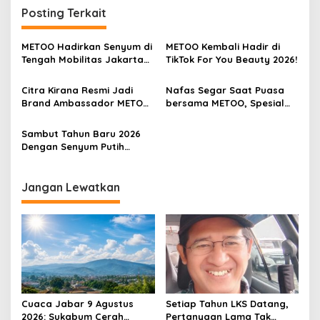
g
Posting Terkait
a
s
METOO Hadirkan Senyum di
METOO Kembali Hadir di
Tengah Mobilitas Jakarta
TikTok For You Beauty 2026!
i
Lewat Aktivasi Interaktif di
p
CSW
Citra Kirana Resmi Jadi
Nafas Segar Saat Puasa
Brand Ambassador METOO,
bersama METOO, Spesial
o
Ungkap Rahasia Senyum
Selama Ramadhan diTikTok
s
Sehat Keluarga
Super Brand Day Discount
Sambut Tahun Baru 2026
Up to 40%
Dengan Senyum Putih
Terlindungi, Pasta Gigi
METOO HAP Shield dan
METOO MW-3 Advanced
Jangan Lewatkan
Whitening Rahasia Gigi
Putih dan Bebas Lubang
Cuaca Jabar 9 Agustus
Setiap Tahun LKS Datang,
2026: Sukabum Cerah
Pertanyaan Lama Tak