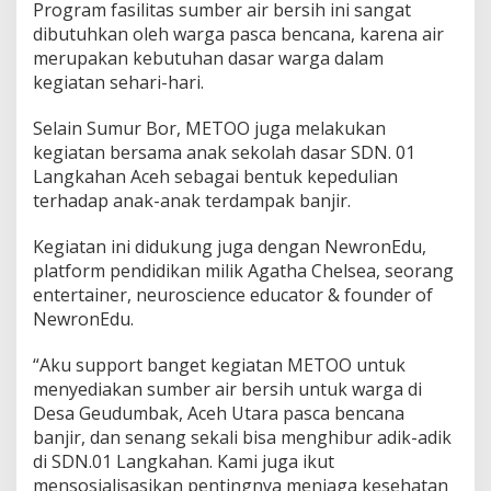
Program fasilitas sumber air bersih ini sangat
j
dibutuhkan oleh warga pasca bencana, karena air
i
merupakan kebutuhan dasar warga dalam
r
B
kegiatan sehari-hari.
e
s
Selain Sumur Bor, METOO juga melakukan
a
kegiatan bersama anak sekolah dasar SDN. 01
r
Langkahan Aceh sebagai bentuk kepedulian
d
i
terhadap anak-anak terdampak banjir.
S
u
Kegiatan ini didukung juga dengan NewronEdu,
m
platform pendidikan milik Agatha Chelsea, seorang
a
entertainer, neuroscience educator & founder of
t
e
NewronEdu.
r
a
“Aku support banget kegiatan METOO untuk
menyediakan sumber air bersih untuk warga di
Desa Geudumbak, Aceh Utara pasca bencana
banjir, dan senang sekali bisa menghibur adik-adik
di SDN.01 Langkahan. Kami juga ikut
mensosialisasikan pentingnya menjaga kesehatan