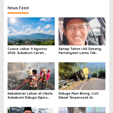
News Feed
Cuaca Jabar 9 Agustus
Setiap Tahun LKS Datang,
2026: Sukabum Cerah
Pertanyaan Lama Tak
Berawan, Suhu Capai 35
Pernah Hilang: Pendidikan
Derajat Celsius
atau Bisnis?
Kebakaran Lahan di Cikole
Diduga Rem Blong, Colt
Sukabumi Diduga Dipicu
Diesel Terperosok di
Pembakaran Sampah, Api
Tikungan Cikidang
Nyaris Merambat ke
Sukabumi
Permukiman