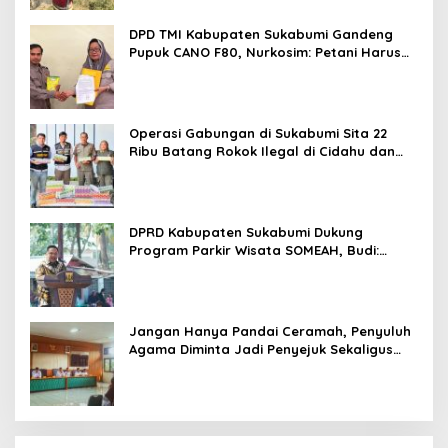
DPD TMI Kabupaten Sukabumi Gandeng
Pupuk CANO F80, Nurkosim: Petani Harus
Didukung Inovasi Karya Anak Daerah
Operasi Gabungan di Sukabumi Sita 22
Ribu Batang Rokok Ilegal di Cidahu dan
Parungkuda
DPRD Kabupaten Sukabumi Dukung
Program Parkir Wisata SOMEAH, Budi:
Kesan Wisatawan Sangat Menentukan
Jangan Hanya Pandai Ceramah, Penyuluh
Agama Diminta Jadi Penyejuk Sekaligus
Pemecah Masalah Umat