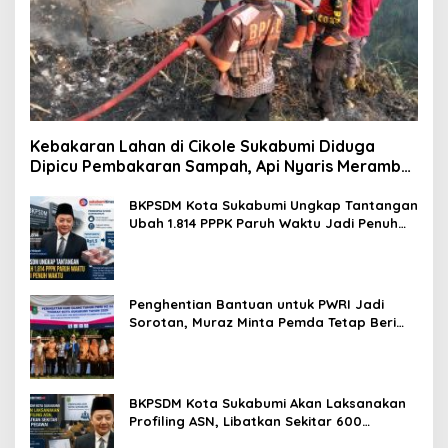
Kebakaran Lahan di Cikole Sukabumi Diduga
Dipicu Pembakaran Sampah, Api Nyaris Merambat
ke Permukiman
BKPSDM Kota Sukabumi Ungkap Tantangan
Ubah 1.814 PPPK Paruh Waktu Jadi Penuh
Waktu
Penghentian Bantuan untuk PWRI Jadi
Sorotan, Muraz Minta Pemda Tetap Beri
Perhatian kepada Pensiunan ASN
BKPSDM Kota Sukabumi Akan Laksanakan
Profiling ASN, Libatkan Sekitar 600
Pegawai